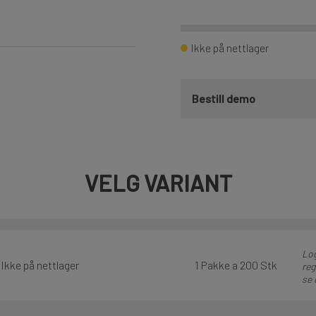
Ikke på nettlager
Bestill demo
VELG VARIANT
Log
Ikke på nettlager
1 Pakke a 200 Stk
reg
se 