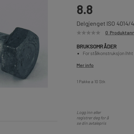
8.8
Delgjenget ISO 4014/
0 Produktan
BRUKSOMRÅDER
For stålkonstruksjon ihh
Mer info
1 Pakke a 10 Stk
Logg inn eller
registrer deg for å
se din avtalepris