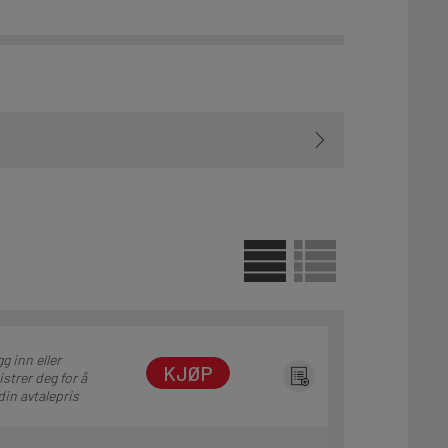
g inn eller
KJØP
istrer deg for å
din avtalepris