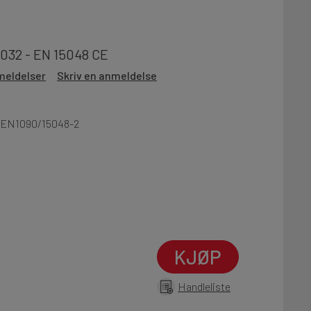
4032 - EN 15048 CE
meldelser
Skriv en anmeldelse
t EN1090/15048-2
KJØP
Handleliste