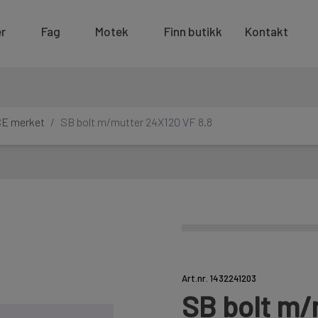
r
Fag
Motek
Finn butikk
Kontakt
CE merket
SB bolt m/mutter 24X120 VF 8.8
Art.nr. 1432241203
SB bolt m/