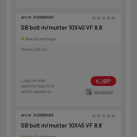
Art.nr. 1432100403
SB bolt m/mutter 10X40 VF 8.8
Ikke på nettlager
1 Pakke a 100 Stk
KJØP
Logg inn eller
registrer deg for å
se din avtalepris
Handleliste
Art.nr. 1432100453
SB bolt m/mutter 10X45 VF 8.8
Ikke på nettlager