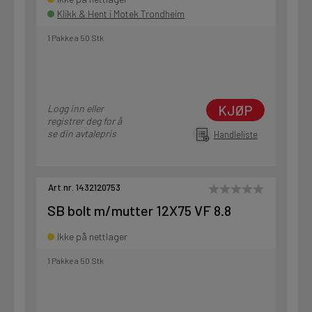
Klikk & Hent i Motek Trondheim
1 Pakke a 50 Stk
KJØP
Logg inn eller
registrer deg for å
se din avtalepris
Handleliste
Art.nr. 1432120753
SB bolt m/mutter 12X75 VF 8.8
Ikke på nettlager
1 Pakke a 50 Stk