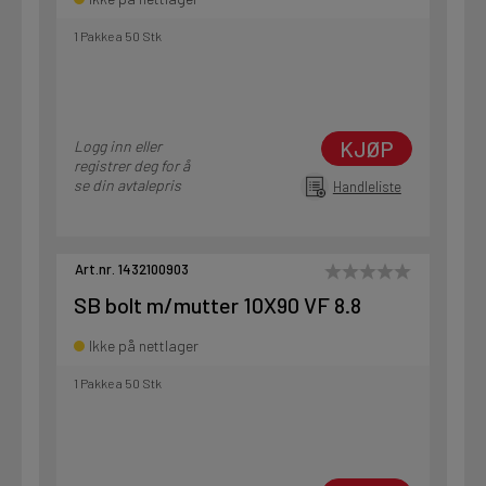
1 Pakke a 50 Stk
KJØP
Logg inn eller
registrer deg for å
se din avtalepris
Handleliste
Art.nr. 1432100903
SB bolt m/mutter 10X90 VF 8.8
Ikke på nettlager
1 Pakke a 50 Stk