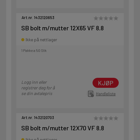
Art.nr. 1432120653
SB bolt m/mutter 12X65 VF 8.8
Ikke på nettlager
1 Pakke a 50 Stk
KJØP
Logg inn eller
registrer deg for å
se din avtalepris
Handleliste
Art.nr. 1432120703
SB bolt m/mutter 12X70 VF 8.8
Ikke på nettlager