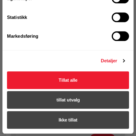
1 Pakke a 50 Stk
Statistikk
Markedsføring
KJØP
Logg inn eller
registrer deg for å
se din avtalepris
Handleliste
Detaljer
Art.nr. 1432102003
Tillat alle
SB bolt m/mutter 10X200 VF 8.8
Ikke på nettlager
tillat utvalg
1 Pakke a 50 Stk
Ikke tillat