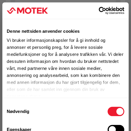
Art.nr. 1432101503
SB bolt m/mutter 10X150 VF 8.8
Denne nettsiden anvender cookies
Ikke på nettlager
Vi bruker informasjonskapsler for å gi innhold og
annonser et personlig preg, for å levere sosiale
1 Pakke a 50 Stk
mediefunksjoner og for å analysere trafikken vår. Vi deler
dessuten informasjon om hvordan du bruker nettstedet
vårt, med partnerne våre innen sosiale medier,
annonsering og analysearbeid, som kan kombinere den
KJØP
Logg inn eller
registrer deg for å
med annen informasjon du har gjort tilgjengelig for dem,
se din avtalepris
Handleliste
eller som de har samlet inn gjennom din bruk av
tjenestene deres.
Samtykkevalg
Art.nr. 1432101803
Nødvendig
SB bolt m/mutter 10X180 VF 8.8
Egenskaper
Ikke på nettlager