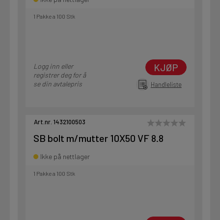
1 Pakke a 100 Stk
KJØP
Logg inn eller
registrer deg for å
se din avtalepris
Handleliste
Art.nr. 1432100503
SB bolt m/mutter 10X50 VF 8.8
Ikke på nettlager
1 Pakke a 100 Stk