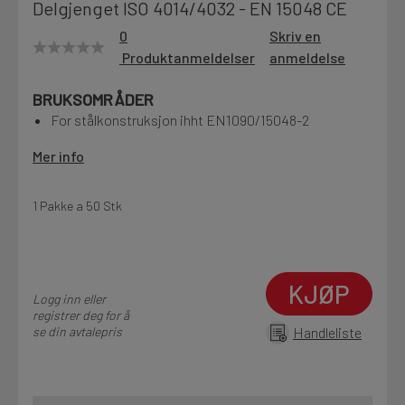
Delgjenget ISO 4014/4032 - EN 15048 CE
Motek
0
Skriv en
Produktanmeldelser
anmeldelse
BRUKSOMRÅDER
Finn butikk
For stålkonstruksjon ihht EN1090/15048-2
Kontakt og åpningstider
Mer info
Kontakt
1 Pakke a 50 Stk
Fra rådgivning til sporing av ordre
KJØP
Kampanjer
Logg inn eller
Kvalitetsprodukter til ekstra gode priser
registrer deg for å
se din avtalepris
Handleliste
Produktnyheter
Siste nytt om dine favorittprodukter