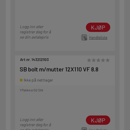
KJØP
Logg inn eller
registrer deg for å
se din avtalepris
Handleliste
Art.nr. 1432121103
SB bolt m/mutter 12X110 VF 8.8
Ikke på nettlager
1 Pakke a 50 Stk
KJØP
Logg inn eller
registrer deg for å
se din avtalepris