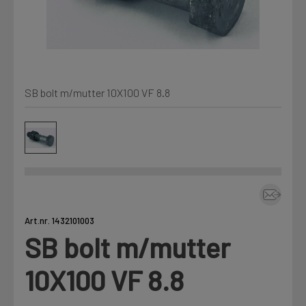
Kjemi, vindsperre og branntetting
Mine henvendelser
Installasjon
SB bolt m/mutter 10X100 VF 8.8
Prislister
Annet
Firmainformasjon
Tjenester
Prosjekter
Art.nr. 1432101003
SB bolt m/mutter
LOGG UT
Fag
10X100 VF 8.8