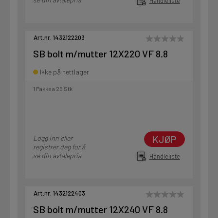
Handleliste
Art.nr. 1432122203
SB bolt m/mutter 12X220 VF 8.8
Ikke på nettlager
1 Pakke a 25 Stk
KJØP
Logg inn eller
registrer deg for å
se din avtalepris
Handleliste
Art.nr. 1432122403
SB bolt m/mutter 12X240 VF 8.8