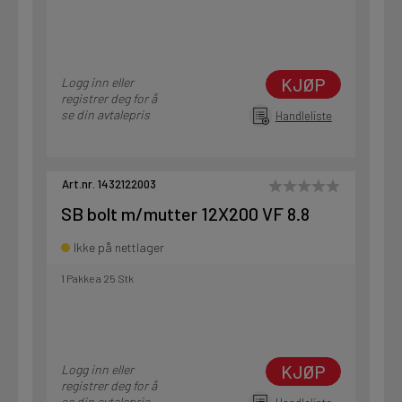
KJØP
Logg inn eller
registrer deg for å
se din avtalepris
Handleliste
Art.nr. 1432122003
SB bolt m/mutter 12X200 VF 8.8
Ikke på nettlager
1 Pakke a 25 Stk
KJØP
Logg inn eller
registrer deg for å
se din avtalepris