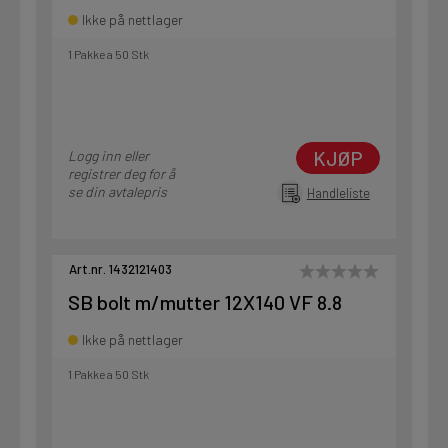
Ikke på nettlager
1 Pakke a 50 Stk
KJØP
Logg inn eller
registrer deg for å
se din avtalepris
Handleliste
Art.nr. 1432121403
SB bolt m/mutter 12X140 VF 8.8
Ikke på nettlager
1 Pakke a 50 Stk