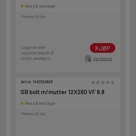
Ikke på nettlager
1 Pakke a 25 Stk
KJØP
Logg inn eller
registrer deg for å
se din avtalepris
Handleliste
Art.nr. 1432122603
SB bolt m/mutter 12X260 VF 8.8
Ikke på nettlager
1 Pakke a 25 Stk