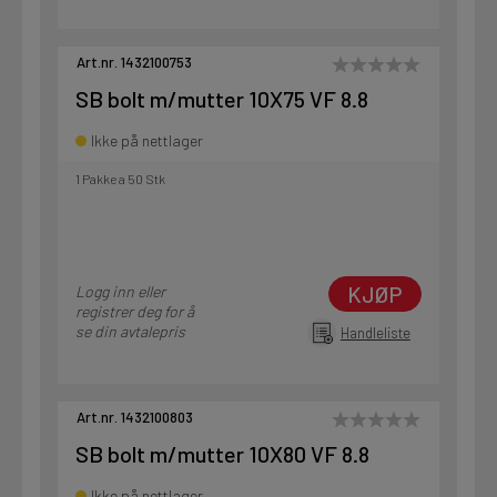
Art.nr. 1432100753
SB bolt m/mutter 10X75 VF 8.8
Ikke på nettlager
1 Pakke a 50 Stk
KJØP
Logg inn eller
registrer deg for å
se din avtalepris
Handleliste
Art.nr. 1432100803
SB bolt m/mutter 10X80 VF 8.8
Ikke på nettlager