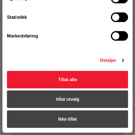
Ikke på nettlager
Statistikk
1 Pakke a 50 Stk
Markedsføring
KJØP
Logg inn eller
registrer deg for å
Detaljer
se din avtalepris
Handleliste
Tillat alle
Art.nr. 1432101803
SB bolt m/mutter 10X180 VF 8.8
tillat utvalg
Ikke på nettlager
1 Pakke a 50 Stk
Ikke tillat