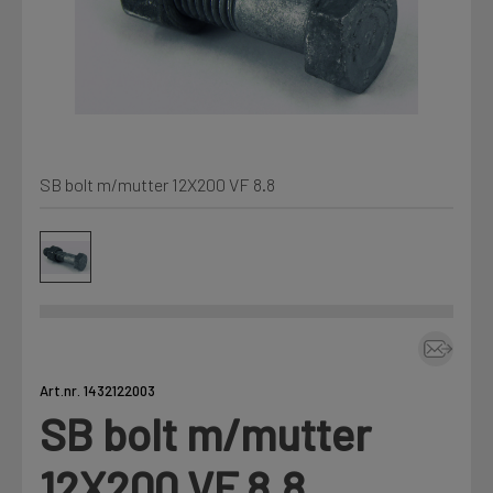
Kjemi, vindsperre og branntetting
Mine henvendelser
Installasjon
Prislister
Annet
SB bolt m/mutter 12X200 VF 8.8
Firmainformasjon
Tjenester
Prosjekter
Art.nr. 1432122003
LOGG UT
Fag
SB bolt m/mutter
12X200 VF 8.8