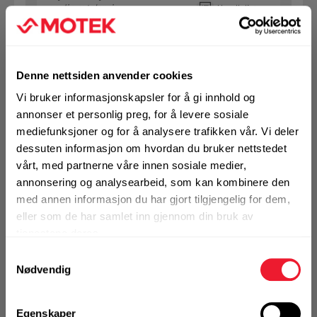
se din avtalepris
Handleliste
Art.nr. 1432101403
Denne nettsiden anvender cookies
SB bolt m/mutter 10X140 VF 8.8
Vi bruker informasjonskapsler for å gi innhold og
Ikke på nettlager
annonser et personlig preg, for å levere sosiale
mediefunksjoner og for å analysere trafikken vår. Vi deler
1 Pakke a 50 Stk
dessuten informasjon om hvordan du bruker nettstedet
vårt, med partnerne våre innen sosiale medier,
annonsering og analysearbeid, som kan kombinere den
med annen informasjon du har gjort tilgjengelig for dem,
KJØP
Logg inn eller
eller som de har samlet inn gjennom din bruk av
registrer deg for å
tjenestene deres.
se din avtalepris
Handleliste
Samtykkevalg
Nødvendig
Art.nr. 1432101503
SB bolt m/mutter 10X150 VF 8.8
Egenskaper