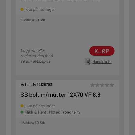
Ikke på nettlager
1 Pakke a 50 Stk
KJØP
Logg inn eller
registrer deg for å
se din avtalepris
Handleliste
Art.nr. 1432120703
SB bolt m/mutter 12X70 VF 8.8
Ikke på nettlager
Klikk & Hent i Motek Trondheim
1 Pakke a 50 Stk