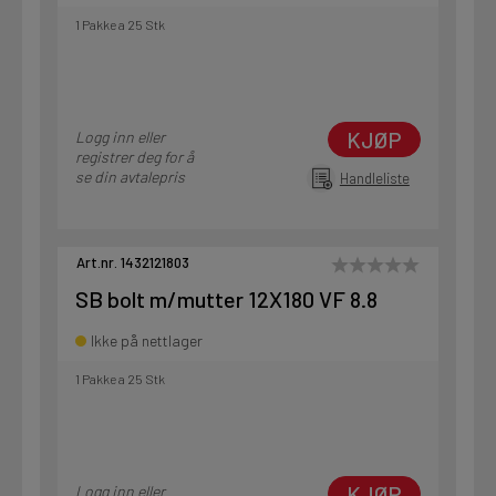
1 Pakke a 25 Stk
KJØP
Logg inn eller
registrer deg for å
se din avtalepris
Handleliste
Art.nr. 1432121803
SB bolt m/mutter 12X180 VF 8.8
Ikke på nettlager
1 Pakke a 25 Stk
KJØP
Logg inn eller