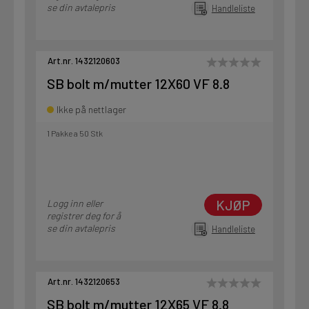
se din avtalepris
Handleliste
Art.nr. 1432120603
SB bolt m/mutter 12X60 VF 8.8
Ikke på nettlager
1 Pakke a 50 Stk
KJØP
Logg inn eller
registrer deg for å
se din avtalepris
Handleliste
Art.nr. 1432120653
SB bolt m/mutter 12X65 VF 8.8