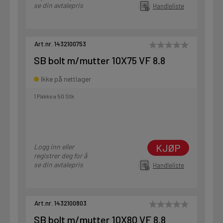
se din avtalepris
Handleliste
Art.nr. 1432100753
SB bolt m/mutter 10X75 VF 8.8
Ikke på nettlager
1 Pakke a 50 Stk
KJØP
Logg inn eller
registrer deg for å
se din avtalepris
Handleliste
Art.nr. 1432100803
SB bolt m/mutter 10X80 VF 8.8