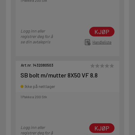
1 Pakke a 200 Stk
KJØP
Logg inn eller
registrer deg for å
se din avtalepris
Handleliste
Art.nr. 1432080503
SB bolt m/mutter 8X50 VF 8.8
Ikke på nettlager
1 Pakke a 200 Stk
KJØP
Logg inn eller
registrer deg for å