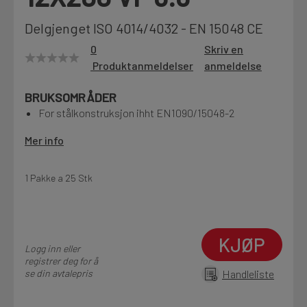
Motek
Delgjenget ISO 4014/4032 - EN 15048 CE
0
Skriv en
Produktanmeldelser
anmeldelse
Finn butikk
BRUKSOMRÅDER
Kontakt og åpningstider
For stålkonstruksjon ihht EN1090/15048-2
Mer info
Kontakt
Fra rådgivning til sporing av ordre
1 Pakke a 25 Stk
Kampanjer
Kvalitetsprodukter til ekstra gode priser
KJØP
Logg inn eller
registrer deg for å
se din avtalepris
Handleliste
Produktnyheter
Siste nytt om dine favorittprodukter