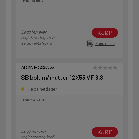
1 Pakke a 100 Stk
KJØP
Logg inn eller
registrer deg for å
se din avtalepris
Handleliste
Art.nr. 1432120553
SB bolt m/mutter 12X55 VF 8.8
Ikke på nettlager
1 Pakke a 50 Stk
KJØP
Logg inn eller
registrer deg for å