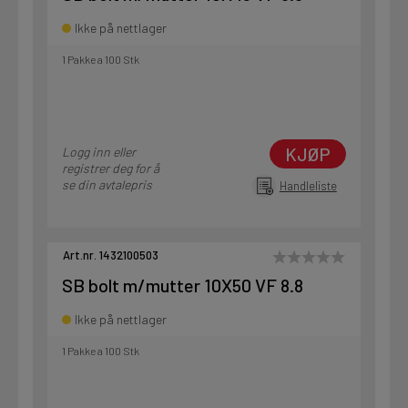
Ikke på nettlager
1 Pakke a 100 Stk
KJØP
Logg inn eller
registrer deg for å
se din avtalepris
Handleliste
Art.nr. 1432100503
SB bolt m/mutter 10X50 VF 8.8
Ikke på nettlager
1 Pakke a 100 Stk