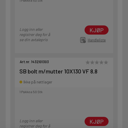
1 Pakke a 50 Stk
KJØP
Logg inn eller
registrer deg for å
se din avtalepris
Handleliste
Art.nr. 1432101303
SB bolt m/mutter 10X130 VF 8.8
Ikke på nettlager
1 Pakke a 50 Stk
KJØP
Logg inn eller
registrer deg for å