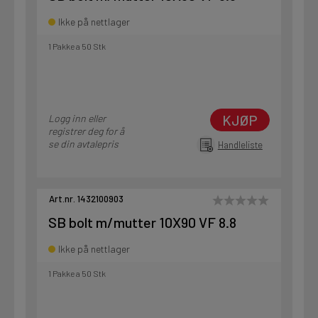
Ikke på nettlager
1 Pakke a 50 Stk
KJØP
Logg inn eller
registrer deg for å
se din avtalepris
Handleliste
Art.nr. 1432100903
SB bolt m/mutter 10X90 VF 8.8
Ikke på nettlager
1 Pakke a 50 Stk