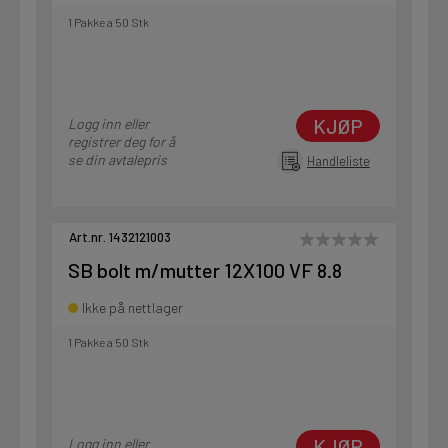
1 Pakke a 50 Stk
KJØP
Logg inn eller
registrer deg for å
se din avtalepris
Handleliste
Art.nr. 1432121003
SB bolt m/mutter 12X100 VF 8.8
Ikke på nettlager
1 Pakke a 50 Stk
KJØP
Logg inn eller