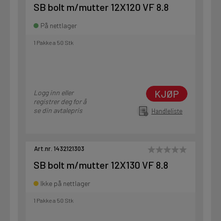
SB bolt m/mutter 12X120 VF 8.8
På nettlager
1 Pakke a 50 Stk
KJØP
Logg inn eller
registrer deg for å
se din avtalepris
Handleliste
Art.nr. 1432121303
SB bolt m/mutter 12X130 VF 8.8
Ikke på nettlager
1 Pakke a 50 Stk