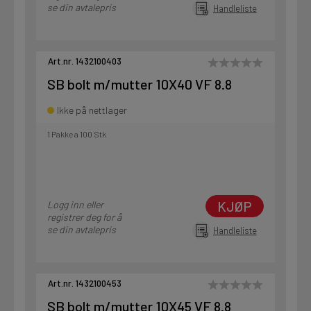
se din avtalepris
Handleliste
Art.nr. 1432100403
SB bolt m/mutter 10X40 VF 8.8
Ikke på nettlager
1 Pakke a 100 Stk
KJØP
Logg inn eller
registrer deg for å
se din avtalepris
Handleliste
Art.nr. 1432100453
SB bolt m/mutter 10X45 VF 8.8