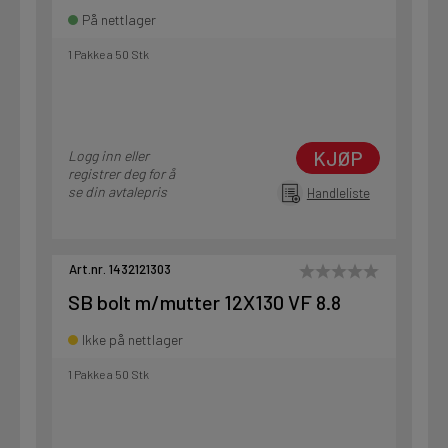
På nettlager
1 Pakke a 50 Stk
KJØP
Logg inn eller
registrer deg for å
se din avtalepris
Handleliste
Art.nr. 1432121303
SB bolt m/mutter 12X130 VF 8.8
Ikke på nettlager
1 Pakke a 50 Stk