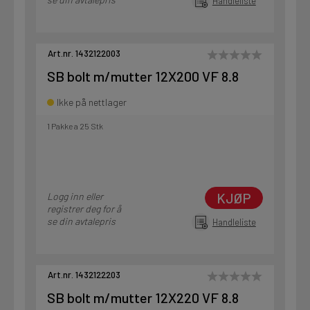
Handleliste
Art.nr. 1432122003
SB bolt m/mutter 12X200 VF 8.8
Ikke på nettlager
1 Pakke a 25 Stk
KJØP
Logg inn eller
registrer deg for å
se din avtalepris
Handleliste
Art.nr. 1432122203
SB bolt m/mutter 12X220 VF 8.8