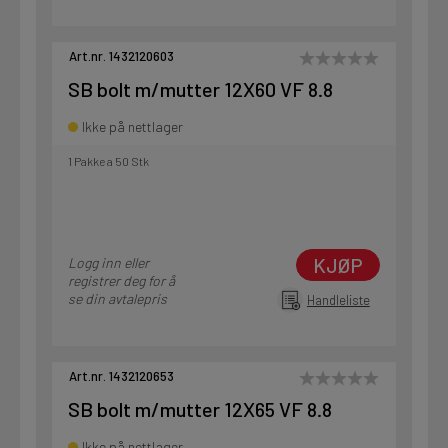
Art.nr. 1432120603
SB bolt m/mutter 12X60 VF 8.8
Ikke på nettlager
1 Pakke a 50 Stk
KJØP
Logg inn eller
registrer deg for å
se din avtalepris
Handleliste
Art.nr. 1432120653
SB bolt m/mutter 12X65 VF 8.8
Ikke på nettlager