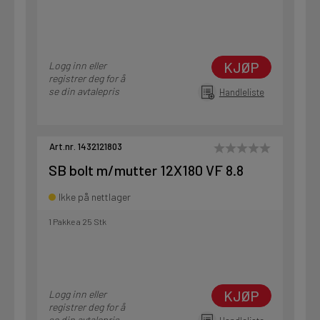
KJØP
Logg inn eller
registrer deg for å
se din avtalepris
Handleliste
Art.nr. 1432121803
SB bolt m/mutter 12X180 VF 8.8
Ikke på nettlager
1 Pakke a 25 Stk
KJØP
Logg inn eller
registrer deg for å
se din avtalepris