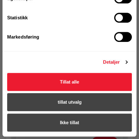
1 Pakke a 50 Stk
Statistikk
Markedsføring
KJØP
Logg inn eller
registrer deg for å
se din avtalepris
Handleliste
Detaljer
Art.nr. 1432101803
Tillat alle
SB bolt m/mutter 10X180 VF 8.8
Ikke på nettlager
tillat utvalg
1 Pakke a 50 Stk
Ikke tillat