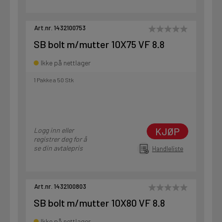
Art.nr. 1432100753
SB bolt m/mutter 10X75 VF 8.8
Ikke på nettlager
1 Pakke a 50 Stk
KJØP
Logg inn eller
registrer deg for å
se din avtalepris
Handleliste
Art.nr. 1432100803
SB bolt m/mutter 10X80 VF 8.8
Ikke på nettlager