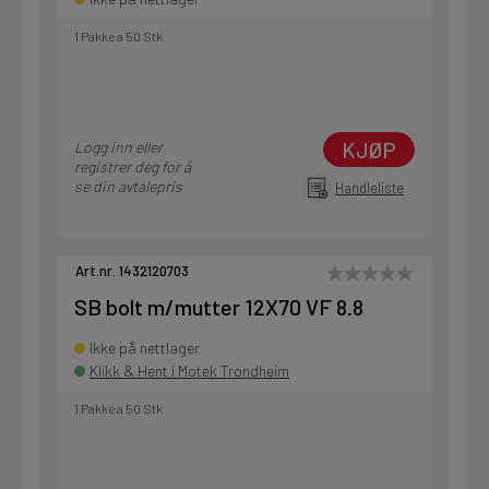
1 Pakke a 50 Stk
KJØP
Logg inn eller
registrer deg for å
se din avtalepris
Handleliste
Art.nr. 1432120703
SB bolt m/mutter 12X70 VF 8.8
Ikke på nettlager
Klikk & Hent i Motek Trondheim
1 Pakke a 50 Stk