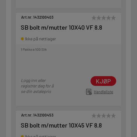
Art.nr. 1432100403
SB bolt m/mutter 10X40 VF 8.8
Ikke på nettlager
1 Pakke a 100 Stk
KJØP
Logg inn eller
registrer deg for å
se din avtalepris
Handleliste
Art.nr. 1432100453
SB bolt m/mutter 10X45 VF 8.8
Ikke på nettlager