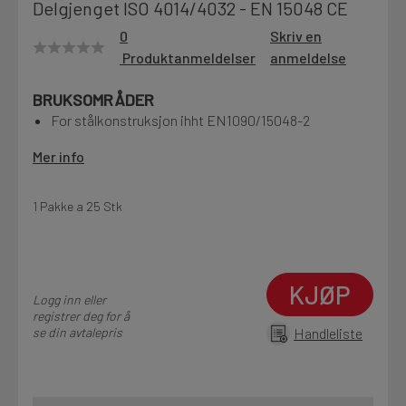
Delgjenget ISO 4014/4032 - EN 15048 CE
Motek
0
Skriv en
Produktanmeldelser
anmeldelse
BRUKSOMRÅDER
Finn butikk
For stålkonstruksjon ihht EN1090/15048-2
Kontakt og åpningstider
Mer info
Kontakt
1 Pakke a 25 Stk
Fra rådgivning til sporing av ordre
KJØP
Kampanjer
Logg inn eller
Kvalitetsprodukter til ekstra gode priser
registrer deg for å
se din avtalepris
Handleliste
Produktnyheter
Siste nytt om dine favorittprodukter