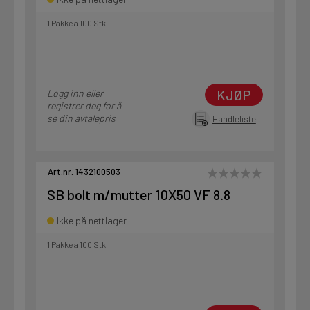
1 Pakke a 100 Stk
KJØP
Logg inn eller
registrer deg for å
se din avtalepris
Handleliste
Art.nr. 1432100503
SB bolt m/mutter 10X50 VF 8.8
Ikke på nettlager
1 Pakke a 100 Stk