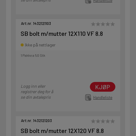
Handleliste
Art.nr. 1432121103
SB bolt m/mutter 12X110 VF 8.8
Ikke på nettlager
1 Pakke a 50 Stk
KJØP
Logg inn eller
registrer deg for å
se din avtalepris
Handleliste
Art.nr. 1432121203
SB bolt m/mutter 12X120 VF 8.8