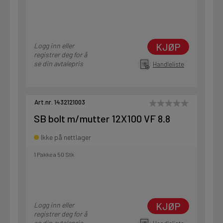
KJØP
Logg inn eller
registrer deg for å
se din avtalepris
Handleliste
Art.nr. 1432121003
SB bolt m/mutter 12X100 VF 8.8
Ikke på nettlager
1 Pakke a 50 Stk
KJØP
Logg inn eller
registrer deg for å
se din avtalepris