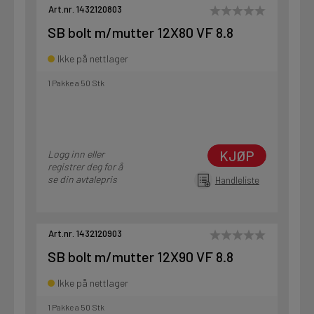
Art.nr. 1432120803
SB bolt m/mutter 12X80 VF 8.8
Ikke på nettlager
1 Pakke a 50 Stk
KJØP
Logg inn eller
registrer deg for å
se din avtalepris
Handleliste
Art.nr. 1432120903
SB bolt m/mutter 12X90 VF 8.8
Ikke på nettlager
1 Pakke a 50 Stk