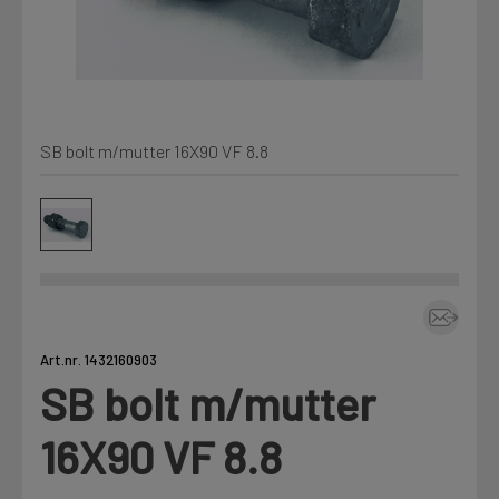
Kjemi, vindsperre og branntetting
Mine henvendelser
Installasjon
SB bolt m/mutter 16X90 VF 8.8
Prislister
Annet
Firmainformasjon
Tjenester
Prosjekter
Art.nr. 1432160903
SB bolt m/mutter
LOGG UT
Fag
16X90 VF 8.8