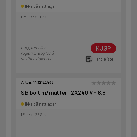
Ikke på nettlager
1 Pakke a 25 Stk
KJØP
Logg inn eller
registrer deg for å
se din avtalepris
Handleliste
Art.nr. 1432122403
SB bolt m/mutter 12X240 VF 8.8
Ikke på nettlager
1 Pakke a 25 Stk