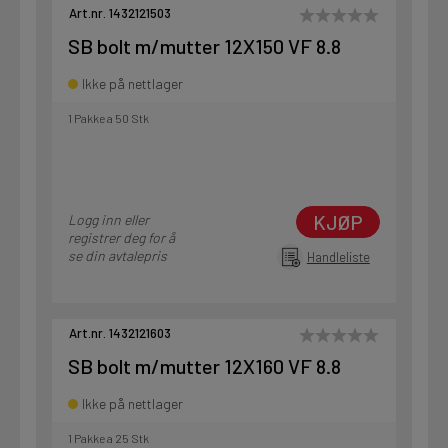
Art.nr. 1432121503
SB bolt m/mutter 12X150 VF 8.8
Ikke på nettlager
1 Pakke a 50 Stk
KJØP
Logg inn eller
registrer deg for å
se din avtalepris
Handleliste
Art.nr. 1432121603
SB bolt m/mutter 12X160 VF 8.8
Ikke på nettlager
1 Pakke a 25 Stk