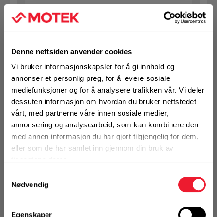
Art.nr. 1432101403
SB bolt m/mutter 10X140 VF 8.8
Denne nettsiden anvender cookies
Ikke på nettlager
Vi bruker informasjonskapsler for å gi innhold og
annonser et personlig preg, for å levere sosiale
1 Pakke a 50 Stk
mediefunksjoner og for å analysere trafikken vår. Vi deler
dessuten informasjon om hvordan du bruker nettstedet
vårt, med partnerne våre innen sosiale medier,
annonsering og analysearbeid, som kan kombinere den
KJØP
Logg inn eller
registrer deg for å
med annen informasjon du har gjort tilgjengelig for dem,
se din avtalepris
Handleliste
eller som de har samlet inn gjennom din bruk av
tjenestene deres.
Samtykkevalg
Art.nr. 1432101503
Nødvendig
SB bolt m/mutter 10X150 VF 8.8
Egenskaper
Ikke på nettlager