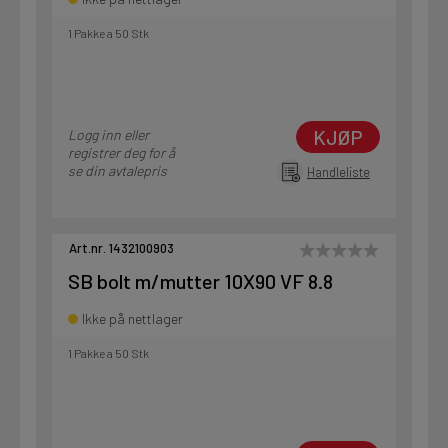
1 Pakke a 50 Stk
KJØP
Logg inn eller
registrer deg for å
se din avtalepris
Handleliste
Art.nr. 1432100903
SB bolt m/mutter 10X90 VF 8.8
Ikke på nettlager
1 Pakke a 50 Stk