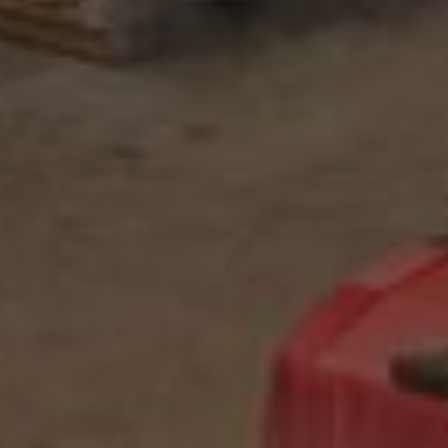
Motek
Finn butikk
Kontakt og åpningstider
Kontakt
Fra rådgivning til sporing av ordre
Kampanjer
Kvalitetsprodukter til ekstra gode priser
Produktnyheter
Siste nytt om dine favorittprodukter