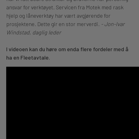
ansvar for verktøyet. Servicen fra Motek med rask
hjelp og låneverktøy har vært avgjørende for
prosjektene. Dette gir en stor merverdi.
- Jon-Ivar
Windstad, daglig leder
I videoen kan du høre om enda flere fordeler med å
ha en Fleetavtale.