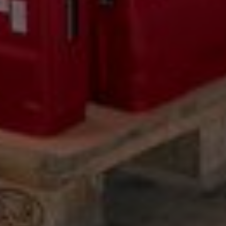
Kjemi, vindsperre og branntetting
Mine henvendelser
Installasjon
Prislister
Annet
Firmainformasjon
Tjenester
Prosjekter
LOGG UT
Fag