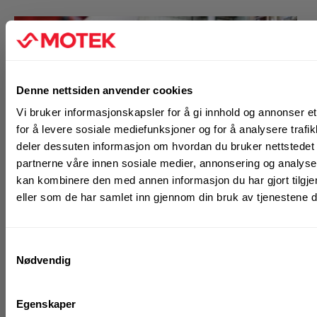
Denne nettsiden anvender cookies
Vi bruker informasjonskapsler for å gi innhold og annonser et
for å levere sosiale mediefunksjoner og for å analysere trafik
deler dessuten informasjon om hvordan du bruker nettstedet
partnerne våre innen sosiale medier, annonsering og analys
kan kombinere den med annen informasjon du har gjort tilgje
eller som de har samlet inn gjennom din bruk av tjenestene 
Bruk det du trenger – når du trenger det
Samtykkevalg
Nødvendig
Med Fleet Management får du fleksibilitet til å sette
sammen en verktøypakke som passer akkurat dine
Egenskaper
behov. Når den faste avtaleperioden nærmer seg