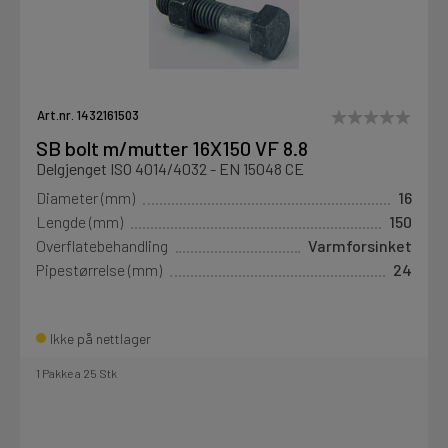
Art.nr. 1432161503
SB bolt m/mutter 16X150 VF 8.8
Delgjenget ISO 4014/4032 - EN 15048 CE
Diameter (mm)
16
Lengde (mm)
150
Overflatebehandling
Varmforsinket
Pipestørrelse (mm)
24
Ikke på nettlager
1 Pakke a 25 Stk