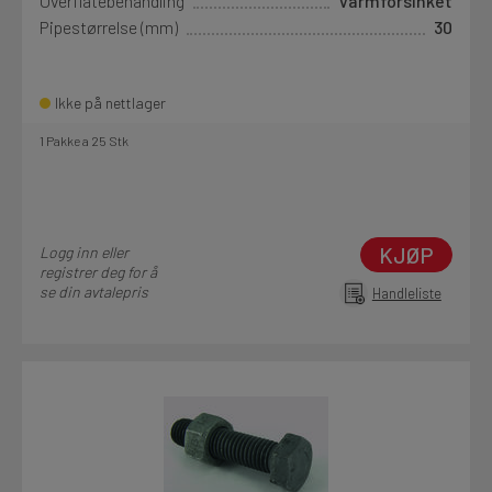
Overflatebehandling
Varmforsinket
Pipestørrelse (mm)
30
Ikke på nettlager
1 Pakke a 25 Stk
KJØP
Logg inn eller
registrer deg for å
se din avtalepris
Handleliste