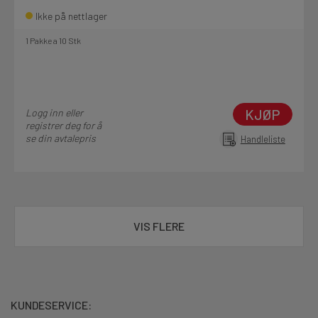
Ikke på nettlager
1 Pakke a 10 Stk
KJØP
Logg inn eller
registrer deg for å
se din avtalepris
Handleliste
VIS FLERE
KUNDESERVICE: