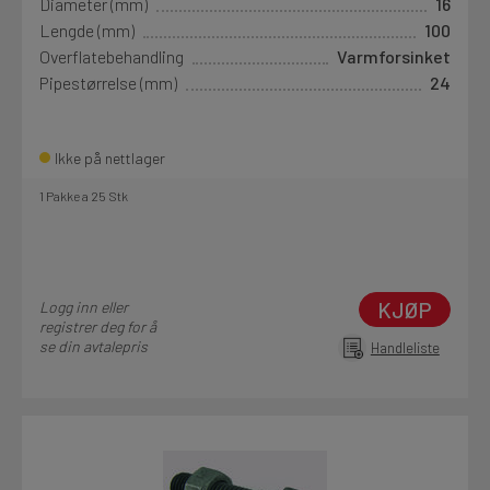
Diameter (mm)
16
Lengde (mm)
100
Overflatebehandling
Varmforsinket
Pipestørrelse (mm)
24
Ikke på nettlager
1 Pakke a 25 Stk
KJØP
Logg inn eller
registrer deg for å
se din avtalepris
Handleliste