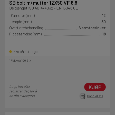
SB bolt m/mutter 12X50 VF 8.8
Delgjenget ISO 4014/4032 - EN 15048 CE
Diameter (mm)
12
Lengde (mm)
50
Overflatebehandling
Varmforsinket
Pipestørrelse (mm)
18
Ikke på nettlager
1 Pakke a 100 Stk
KJØP
Logg inn eller
registrer deg for å
se din avtalepris
Handleliste