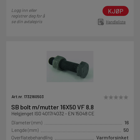
KJØP
Logg inn eller
registrer deg for å
se din avtalepris
Handleliste
Art.nr. 1732160503
SB bolt m/mutter 16X50 VF 8.8
Helgjenget ISO 4017/4032 - EN 15048 CE
Diameter (mm)
16
Lengde (mm)
50
Overflatebehandling
Varmforsinket