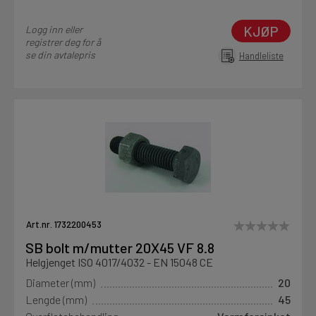
KJØP
Logg inn eller
registrer deg for å
se din avtalepris
Handleliste
Art.nr. 1732200453
SB bolt m/mutter 20X45 VF 8.8
Helgjenget ISO 4017/4032 - EN 15048 CE
Diameter (mm)
20
Lengde (mm)
45