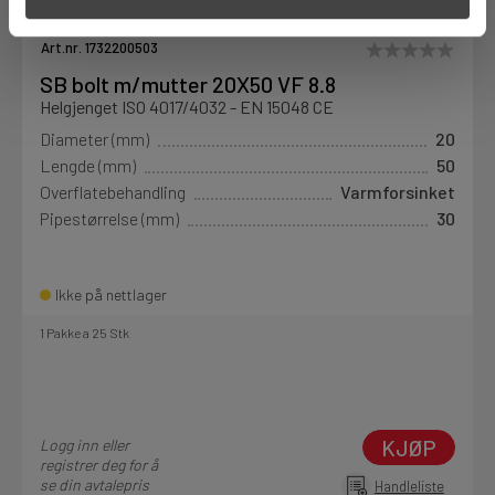
Art.nr. 1732200503
SB bolt m/mutter 20X50 VF 8.8
Helgjenget ISO 4017/4032 - EN 15048 CE
Diameter (mm)
20
Lengde (mm)
50
Overflatebehandling
Varmforsinket
Pipestørrelse (mm)
30
Ikke på nettlager
1 Pakke a 25 Stk
KJØP
Logg inn eller
registrer deg for å
se din avtalepris
Handleliste