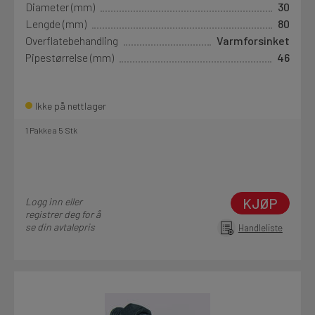
Diameter (mm)
30
Lengde (mm)
80
Overflatebehandling
Varmforsinket
Pipestørrelse (mm)
46
Ikke på nettlager
1 Pakke a 5 Stk
KJØP
Logg inn eller
registrer deg for å
se din avtalepris
Handleliste