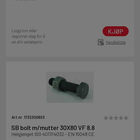
KJØP
Logg inn eller
registrer deg for å
se din avtalepris
Handleliste
Art.nr. 1732300803
SB bolt m/mutter 30X80 VF 8.8
Helgjenget ISO 4017/4032 - EN 15048 CE