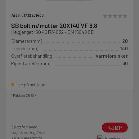
Art.nr. 1732201403
SB bolt m/mutter 20X140 VF 8.8
Helgjenget ISO 4017/4032 - EN 15048 CE
Diameter (mm)
20
Lengde (mm)
140
Overflatebehandling
Varmforsinket
Pipestørrelse (mm)
30
Ikke på nettlager
1 Pakke a 25 Stk
KJØP
Logg inn eller
registrer deg for å
se din avtalepris
Handleliste