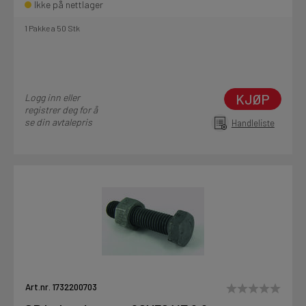
Ikke på nettlager
1 Pakke a 50 Stk
KJØP
Logg inn eller
registrer deg for å
se din avtalepris
Handleliste
Art.nr. 1732200703