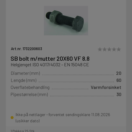
Art.nr. 1732200603
SB bolt m/mutter 20X60 VF 8.8
Helgjenget ISO 4017/4032 - EN 15048 CE
Diameter (mm)
20
Lengde (mm)
60
Overflatebehandling
Varmforsinket
Pipestørrelse (mm)
30
Ikke på nettlager - forventet sendingsklare 11.08.2026
(usikker dato)
1 Pakke a 25 Stk