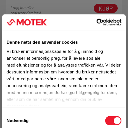
KJØP
Logg inn eller
registrer deg for å
se din avtalepris
Handleliste
Denne nettsiden anvender cookies
Vi bruker informasjonskapsler for å gi innhold og
annonser et personlig preg, for å levere sosiale
mediefunksjoner og for å analysere trafikken vår. Vi deler
dessuten informasjon om hvordan du bruker nettstedet
vårt, med partnerne våre innen sosiale medier,
annonsering og analysearbeid, som kan kombinere den
Art.nr. 1732240703
med annen informasjon du har gjort tilgjengelig for dem,
SB bolt m/mutter 24X70 VF 8.8
eller som de har samlet inn gjennom din bruk av
Helgjenget ISO 4017/4032 - EN 15048 CE
tjenestene deres.
Diameter (mm)
24
Samtykkevalg
Lengde (mm)
70
Nødvendig
Overflatebehandling
Varmforsinket