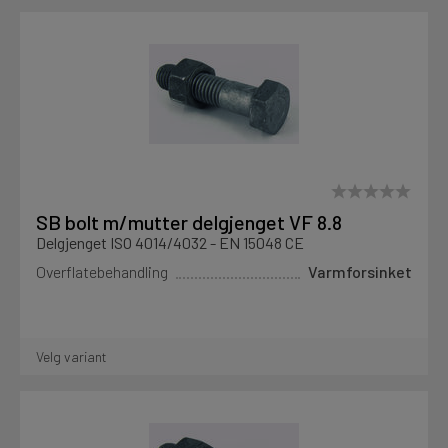
Motek
Finn butikk
Kontakt og åpningstider
Kontakt
SB bolt m/mutter delgjenget VF 8.8
Delgjenget ISO 4014/4032 - EN 15048 CE
Fra rådgivning til sporing av ordre
Overflatebehandling
Varmforsinket
Kampanjer
Kvalitetsprodukter til ekstra gode priser
Velg variant
Produktnyheter
Siste nytt om dine favorittprodukter