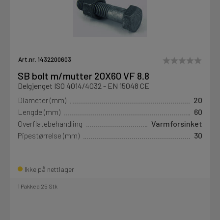
Art.nr. 1432200603
SB bolt m/mutter 20X60 VF 8.8
Delgjenget ISO 4014/4032 - EN 15048 CE
Diameter (mm)
20
Lengde (mm)
60
Overflatebehandling
Varmforsinket
Pipestørrelse (mm)
30
Ikke på nettlager
1 Pakke a 25 Stk