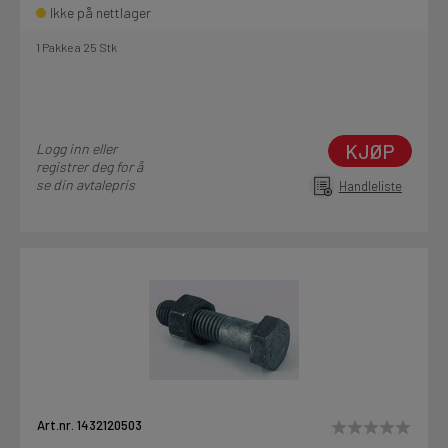
Ikke på nettlager
1 Pakke a 25 Stk
KJØP
Logg inn eller
registrer deg for å
se din avtalepris
Handleliste
Art.nr. 1432120503