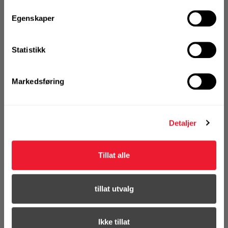
Pipestørrelse (mm)
36
Egenskaper
Ikke på nettlager
Statistikk
1 Pakke a 25 Stk
Markedsføring
KJØP
Logg inn eller
registrer deg for å
Detaljer
se din avtalepris
Handleliste
Tillat alle
tillat utvalg
Ikke tillat