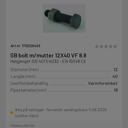
Art.nr. 1732120403
SB bolt m/mutter 12X40 VF 8.8
Helgjenget ISO 4017/4032 - EN 15048 CE
Diameter (mm)
12
Lengde (mm)
40
Overflatebehandling
Varmforsinket
Pipestørrelse (mm)
18
Ikke på nettlager - forventet sendingsklare 11.08.2026
(usikker dato)
1 Pakke a 100 Stk