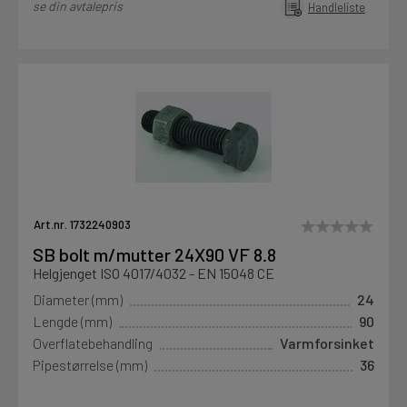
se din avtalepris
Handleliste
Art.nr. 1732240903
SB bolt m/mutter 24X90 VF 8.8
Helgjenget ISO 4017/4032 - EN 15048 CE
Diameter (mm)
24
Lengde (mm)
90
Overflatebehandling
Varmforsinket
Pipestørrelse (mm)
36