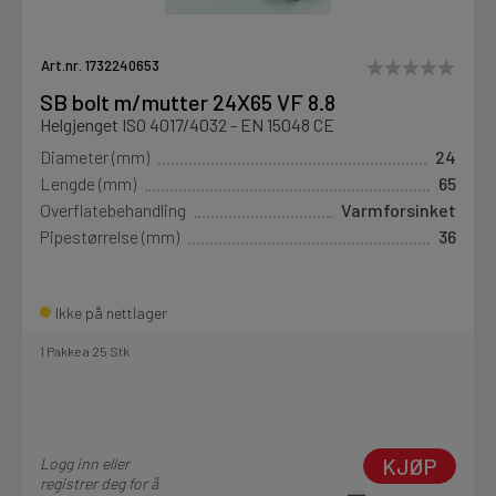
Art.nr. 1732240653
SB bolt m/mutter 24X65 VF 8.8
Helgjenget ISO 4017/4032 - EN 15048 CE
Diameter (mm)
24
Lengde (mm)
65
Overflatebehandling
Varmforsinket
Pipestørrelse (mm)
36
Ikke på nettlager
1 Pakke a 25 Stk
KJØP
Logg inn eller
registrer deg for å