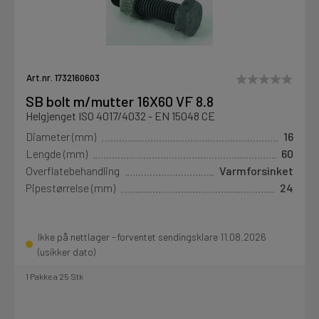
Art.nr. 1732160603
SB bolt m/mutter 16X60 VF 8.8
Helgjenget ISO 4017/4032 - EN 15048 CE
Diameter (mm)
16
Lengde (mm)
60
Overflatebehandling
Varmforsinket
Pipestørrelse (mm)
24
Ikke på nettlager - forventet sendingsklare 11.08.2026
(usikker dato)
1 Pakke a 25 Stk