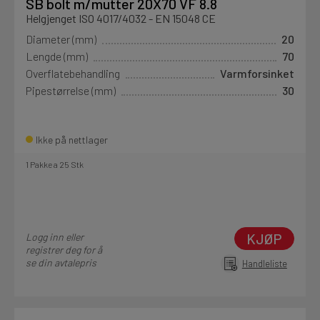
SB bolt m/mutter 20X70 VF 8.8
Helgjenget ISO 4017/4032 - EN 15048 CE
Diameter (mm)
20
Lengde (mm)
70
Overflatebehandling
Varmforsinket
Pipestørrelse (mm)
30
Ikke på nettlager
1 Pakke a 25 Stk
KJØP
Logg inn eller
registrer deg for å
se din avtalepris
Handleliste