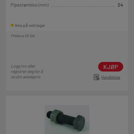
Pipestørrelse (mm)
24
Ikke på nettlager
1 Pakke a 25 Stk
KJØP
Logg inn eller
registrer deg for å
se din avtalepris
Handleliste