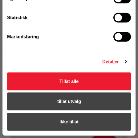
1 Pakke a 50 Stk
Statistikk
Markedsføring
KJØP
Logg inn eller
registrer deg for å
se din avtalepris
Handleliste
Detaljer
Art.nr. 1432101803
Tillat alle
SB bolt m/mutter 10X180 VF 8.8
Ikke på nettlager
tillat utvalg
1 Pakke a 50 Stk
Ikke tillat