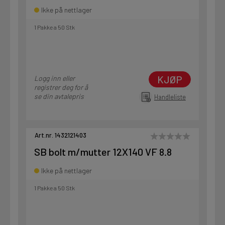
Ikke på nettlager
1 Pakke a 50 Stk
KJØP
Logg inn eller
registrer deg for å
se din avtalepris
Handleliste
Art.nr. 1432121403
SB bolt m/mutter 12X140 VF 8.8
Ikke på nettlager
1 Pakke a 50 Stk