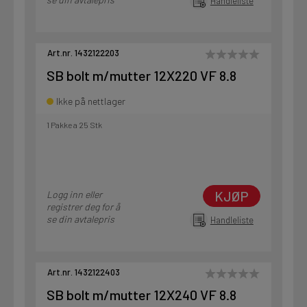
Handleliste
Art.nr. 1432122203
SB bolt m/mutter 12X220 VF 8.8
Ikke på nettlager
1 Pakke a 25 Stk
KJØP
Logg inn eller
registrer deg for å
se din avtalepris
Handleliste
Art.nr. 1432122403
SB bolt m/mutter 12X240 VF 8.8