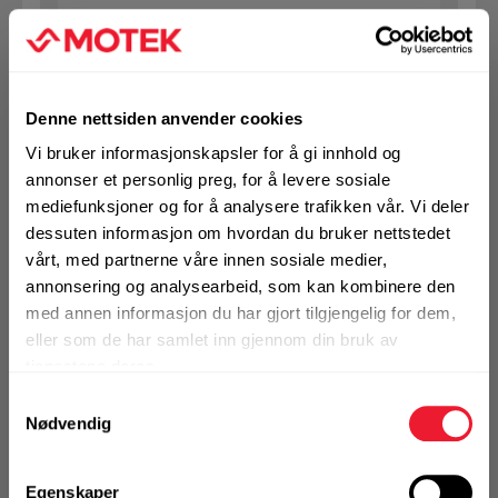
Art.nr. 1432101403
SB bolt m/mutter 10X140 VF 8.8
Denne nettsiden anvender cookies
Ikke på nettlager
Vi bruker informasjonskapsler for å gi innhold og
annonser et personlig preg, for å levere sosiale
1 Pakke a 50 Stk
mediefunksjoner og for å analysere trafikken vår. Vi deler
dessuten informasjon om hvordan du bruker nettstedet
vårt, med partnerne våre innen sosiale medier,
annonsering og analysearbeid, som kan kombinere den
KJØP
Logg inn eller
registrer deg for å
med annen informasjon du har gjort tilgjengelig for dem,
se din avtalepris
Handleliste
eller som de har samlet inn gjennom din bruk av
tjenestene deres.
Samtykkevalg
Art.nr. 1432101503
Nødvendig
SB bolt m/mutter 10X150 VF 8.8
Egenskaper
Ikke på nettlager