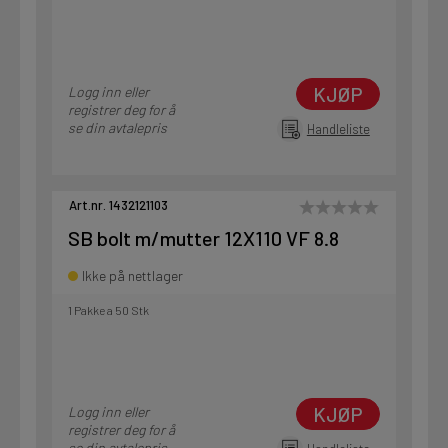
KJØP
Logg inn eller
registrer deg for å
se din avtalepris
Handleliste
Art.nr. 1432121103
SB bolt m/mutter 12X110 VF 8.8
Ikke på nettlager
1 Pakke a 50 Stk
KJØP
Logg inn eller
registrer deg for å
se din avtalepris