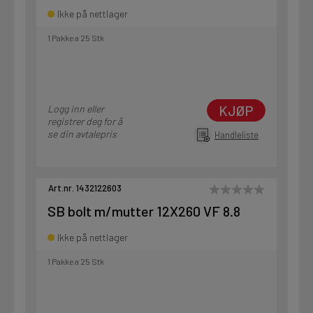
Ikke på nettlager
1 Pakke a 25 Stk
KJØP
Logg inn eller
registrer deg for å
se din avtalepris
Handleliste
Art.nr. 1432122603
SB bolt m/mutter 12X260 VF 8.8
Ikke på nettlager
1 Pakke a 25 Stk