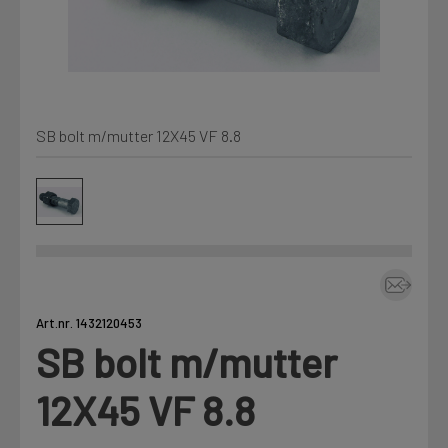
Kjemi, vindsperre og branntetting
Mine henvendelser
Installasjon
SB bolt m/mutter 12X45 VF 8.8
Prislister
Annet
Firmainformasjon
Tjenester
Prosjekter
Art.nr. 1432120453
SB bolt m/mutter
LOGG UT
Fag
12X45 VF 8.8