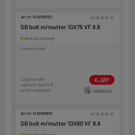
Art.nr. 1432100753
SB bolt m/mutter 10X75 VF 8.8
Ikke på nettlager
1 Pakke a 50 Stk
KJØP
Logg inn eller
registrer deg for å
se din avtalepris
Handleliste
Art.nr. 1432100803
SB bolt m/mutter 10X80 VF 8.8
Ikke på nettlager