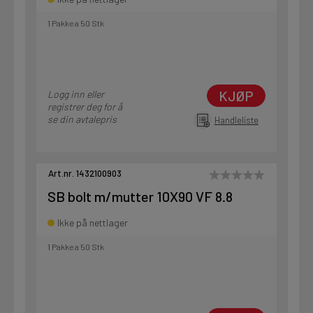
1 Pakke a 50 Stk
KJØP
Logg inn eller
registrer deg for å
se din avtalepris
Handleliste
Art.nr. 1432100903
SB bolt m/mutter 10X90 VF 8.8
Ikke på nettlager
1 Pakke a 50 Stk