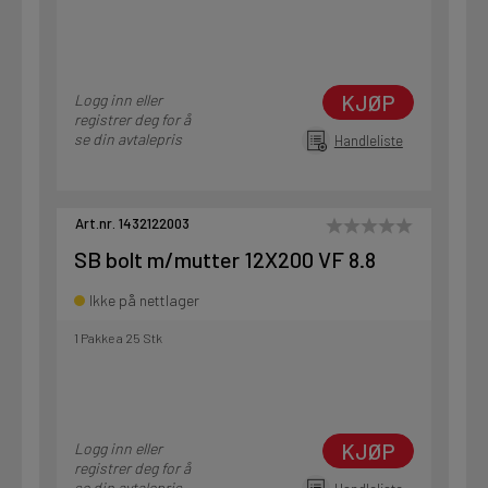
KJØP
Logg inn eller
registrer deg for å
se din avtalepris
Handleliste
Art.nr. 1432122003
SB bolt m/mutter 12X200 VF 8.8
Ikke på nettlager
1 Pakke a 25 Stk
KJØP
Logg inn eller
registrer deg for å
se din avtalepris