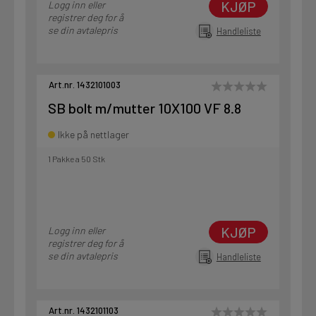
KJØP
Logg inn eller
registrer deg for å
se din avtalepris
Handleliste
Art.nr. 1432101003
SB bolt m/mutter 10X100 VF 8.8
Ikke på nettlager
1 Pakke a 50 Stk
KJØP
Logg inn eller
registrer deg for å
se din avtalepris
Handleliste
Art.nr. 1432101103