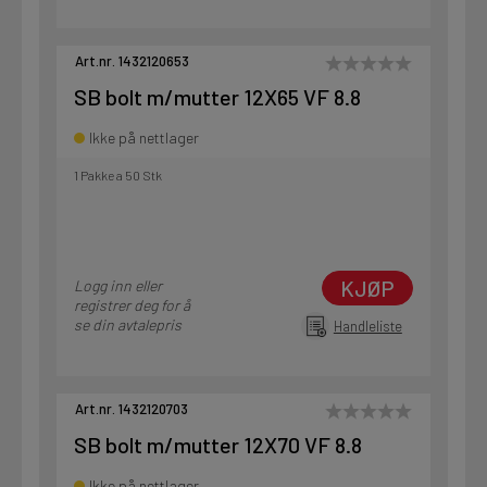
Art.nr. 1432120653
SB bolt m/mutter 12X65 VF 8.8
Ikke på nettlager
1 Pakke a 50 Stk
KJØP
Logg inn eller
registrer deg for å
se din avtalepris
Handleliste
Art.nr. 1432120703
SB bolt m/mutter 12X70 VF 8.8
Ikke på nettlager