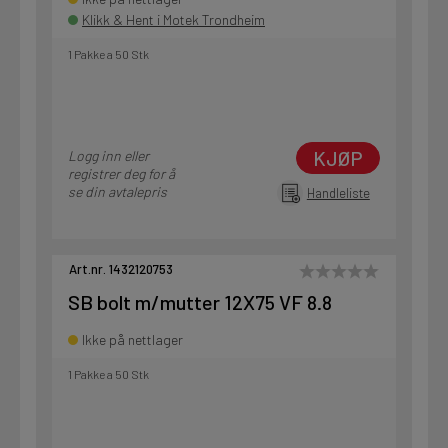
Klikk & Hent i Motek Trondheim
1 Pakke a 50 Stk
KJØP
Logg inn eller
registrer deg for å
se din avtalepris
Handleliste
Art.nr. 1432120753
SB bolt m/mutter 12X75 VF 8.8
Ikke på nettlager
1 Pakke a 50 Stk