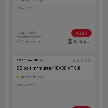
1 Pakke a 100 Stk
KJØP
Logg inn eller
registrer deg for å
se din avtalepris
Handleliste
Art.nr. 1432100503
SB bolt m/mutter 10X50 VF 8.8
Ikke på nettlager
1 Pakke a 100 Stk