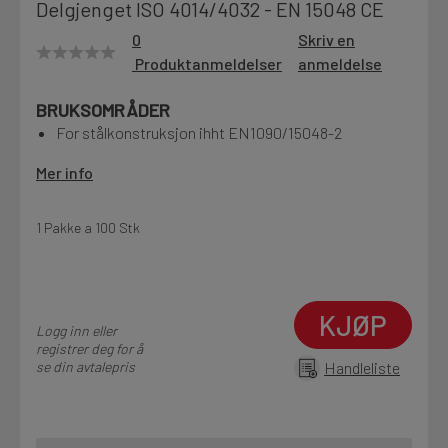
Delgjenget ISO 4014/4032 - EN 15048 CE
Motek
0
Skriv en
Produktanmeldelser
anmeldelse
BRUKSOMRÅDER
Finn butikk
For stålkonstruksjon ihht EN1090/15048-2
Kontakt og åpningstider
Mer info
Kontakt
1 Pakke a 100 Stk
Fra rådgivning til sporing av ordre
KJØP
Kampanjer
Logg inn eller
Kvalitetsprodukter til ekstra gode priser
registrer deg for å
se din avtalepris
Handleliste
Produktnyheter
Siste nytt om dine favorittprodukter