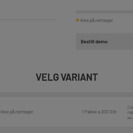
Ikke på nettlager
Bestill demo
VELG VARIANT
Log
Ikke på nettlager
1 Pakke a 200 Stk
reg
se 