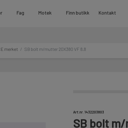
r
Fag
Motek
Finn butikk
Kontakt
CE merket
SB bolt m/mutter 20X380 VF 8.8
Art.nr. 1432203803
SB bolt m/