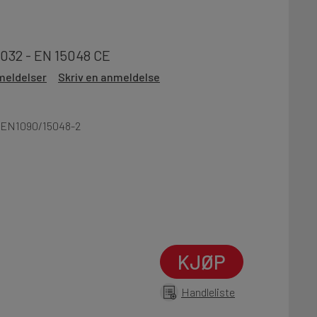
4032 - EN 15048 CE
meldelser
Skriv en anmeldelse
t EN1090/15048-2
KJØP
Handleliste