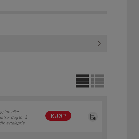
g inn eller
KJØP
istrer deg for å
din avtalepris