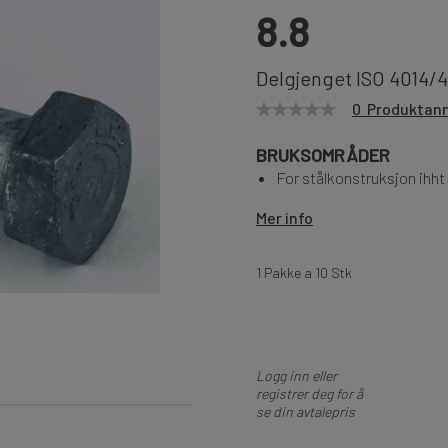
8.8
Delgjenget ISO 4014/
0 Produktan
BRUKSOMRÅDER
For stålkonstruksjon ihh
Mer info
1 Pakke a 10 Stk
Logg inn eller
registrer deg for å
se din avtalepris