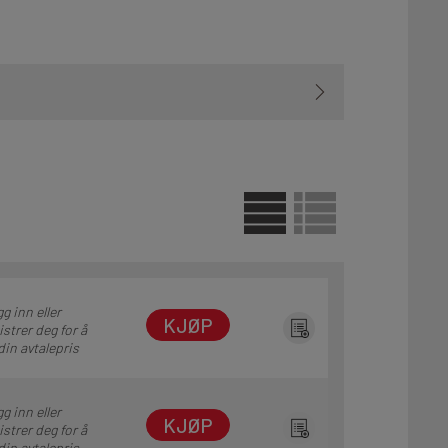
g inn eller
KJØP
istrer deg for å
din avtalepris
g inn eller
KJØP
istrer deg for å
din avtalepris