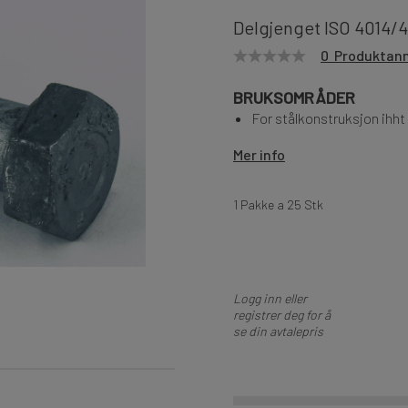
Delgjenget ISO 4014/
0 Produktan
BRUKSOMRÅDER
For stålkonstruksjon ihh
Mer info
1 Pakke a 25 Stk
Logg inn eller
registrer deg for å
se din avtalepris