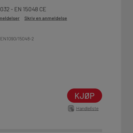
4032 - EN 15048 CE
meldelser
Skriv en anmeldelse
t EN1090/15048-2
KJØP
Handleliste