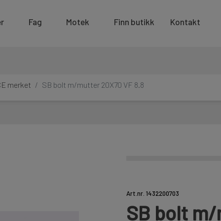
r
Fag
Motek
Finn butikk
Kontakt
CE merket
SB bolt m/mutter 20X70 VF 8.8
Art.nr. 1432200703
SB bolt m/