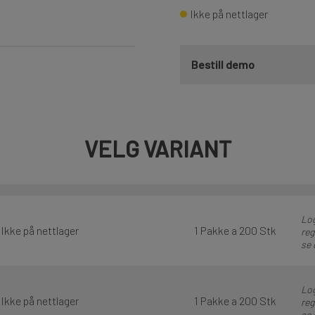
Ikke på nettlager
Bestill demo
VELG VARIANT
Log
Ikke på nettlager
1 Pakke a 200 Stk
reg
se 
Log
Ikke på nettlager
1 Pakke a 200 Stk
reg
se 