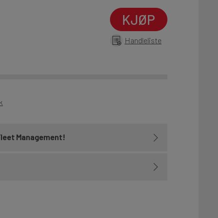
KJØP
Handleliste
k
Fleet Management!