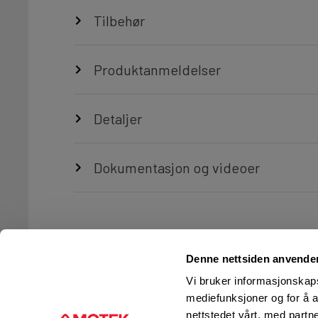
Tilbehør
Produktanmeldelser
Detaljer
Dokumentasjon og videoer
Denne nettsiden anvende
Vi bruker informasjonskapsl
mediefunksjoner og for å a
nettstedet vårt, med part