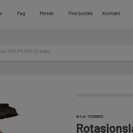
r
Fag
Motek
Finn butikk
Kontakt
ser Hilti PR 40G-22 grønn
Art.nr. 72399621
Rotasjonsl