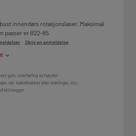
obust innendørs rotasjonslaser. Maksimal
om passer er B22-85
meldelser
Skriv en anmeldelse
er
vet gulv, overføring av høyder
ger, rør, kabelbakker eller ledninger, etc.
ed lettvegger