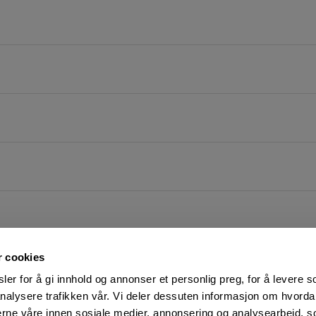
r cookies
er for å gi innhold og annonser et personlig preg, for å levere s
nalysere trafikken vår. Vi deler dessuten informasjon om hvorda
nerne våre innen sosiale medier, annonsering og analysearbeid, 