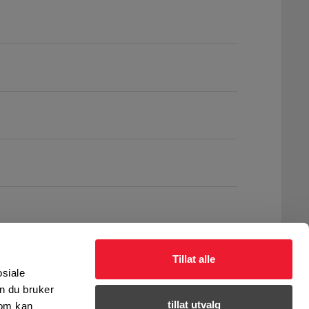
Tillat alle
osiale
n du bruker
tillat utvalg
som kan