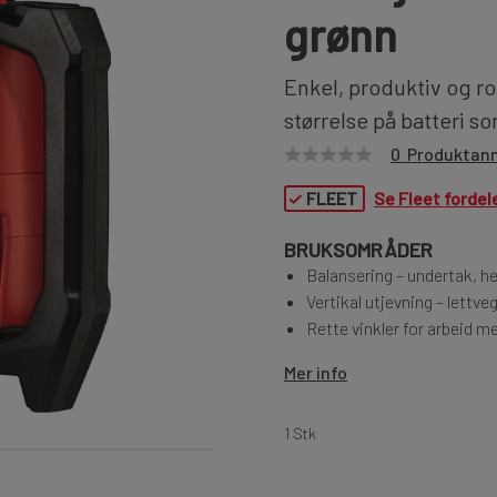
grønn
Enkel, produktiv og r
størrelse på batteri s
0 Produktan
✓
FLEET
Se Fleet fordel
BRUKSOMRÅDER
Balansering – undertak, he
Vertikal utjevning – lettveg
Rette vinkler for arbeid m
Mer info
1 Stk