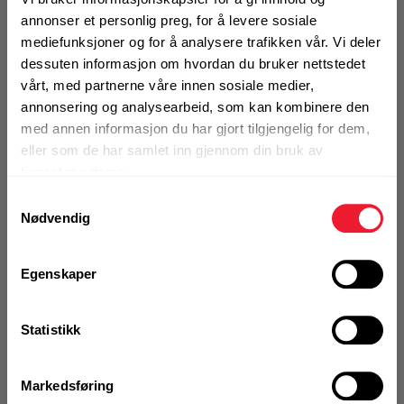
annonser et personlig preg, for å levere sosiale
Motek
Tosidig E-skala og metrisk (cm) teleskopisk
mediefunksjoner og for å analysere trafikken vår. Vi deler
nivelleringsstav laget av aluminium
dessuten informasjon om hvordan du bruker nettstedet
0
Skriv en
vårt, med partnerne våre innen sosiale medier,
Produktanmeldelser
anmeldelse
Finn butikk
annonsering og analysearbeid, som kan kombinere den
Kontakt og åpningstider
med annen informasjon du har gjort tilgjengelig for dem,
BRUKSOMRÅDER
eller som de har samlet inn gjennom din bruk av
justerbar i høyden mellom 1 m og 5 m.
tjenestene deres.
Vekt 1,92 kg.
Kontakt
Samtykkevalg
Nødvendig
Fra rådgivning til sporing av ordre
Mer info
Egenskaper
1 Stk
Kampanjer
Kvalitetsprodukter til ekstra gode priser
Statistikk
KJØP
Logg inn eller
Produktnyheter
registrer deg for å
Markedsføring
Siste nytt om dine favorittprodukter
se din avtalepris
Handleliste