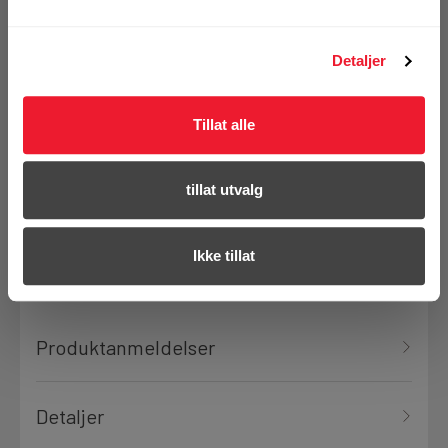
Detaljer
På nettlager
Klikk & Hent i Motek Oslo - Brobekk + 19 andre
Tillat alle
tillat utvalg
Bestill demo
Ikke tillat
Produktanmeldelser
Detaljer