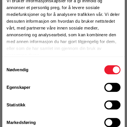
PRA 83
Vi bruker informasjonskapsler for å gi innhold og
annonser et personlig preg, for å levere sosiale
Motek
mediefunksjoner og for å analysere trafikken vår. Vi deler
Fjernkontroll/mottakerholder til Hilti PR
dessuten informasjon om hvordan du bruker nettstedet
roterende laser
vårt, med partnerne våre innen sosiale medier,
0
Skriv en
Finn butikk
annonsering og analysearbeid, som kan kombinere den
Produktanmeldelser
anmeldelse
Kontakt og åpningstider
med annen informasjon du har gjort tilgjengelig for dem,
eller som de har samlet inn gjennom din bruk av
✓
FLEET
Se Fleet fordeler
tjenestene deres.
Kontakt
Samtykkevalg
1 Stk
Fra rådgivning til sporing av ordre
Nødvendig
Egenskaper
Kampanjer
KJØP
Logg inn eller
Kvalitetsprodukter til ekstra gode priser
registrer deg for å
Statistikk
se din avtalepris
Handleliste
Produktnyheter
Markedsføring
Siste nytt om dine favorittprodukter