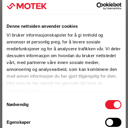
Denne nettsiden anvender cookies
KJØP
Logg inn eller
registrer deg for å
Vi bruker informasjonskapsler for å gi innhold og
se din avtalepris
Handleliste
annonser et personlig preg, for å levere sosiale
mediefunksjoner og for å analysere trafikken vår. Vi deler
dessuten informasjon om hvordan du bruker nettstedet
Art.nr. 72112292
vårt, med partnerne våre innen sosiale medier,
Klammer iso MRP-RPC 35 (19)
annonsering og analysearbeid, som kan kombinere den
med annen informasjon du har gjort tilgjengelig for dem,
På nettlager
eller som de har samlet inn gjennom din bruk av
tjenestene deres.
1 Pakke a 20 Stk
Samtykkevalg
Nødvendig
KJØP
Logg inn eller
Egenskaper
registrer deg for å