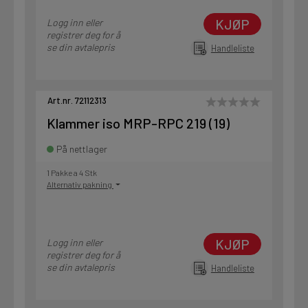
KJØP
Logg inn eller
registrer deg for å
se din avtalepris
Handleliste
Art.nr. 72112313
Klammer iso MRP-RPC 219 (19)
På nettlager
1 Pakke a 4 Stk
Alternativ pakning
KJØP
Logg inn eller
registrer deg for å
se din avtalepris
Handleliste