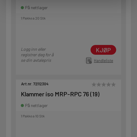
På nettlager
1 Pakke a 20 Stk
KJØP
Logg inn eller
registrer deg for å
se din avtalepris
Handleliste
Art.nr. 72112304
Klammer iso MRP-RPC 76 (19)
På nettlager
1 Pakke a 10 Stk