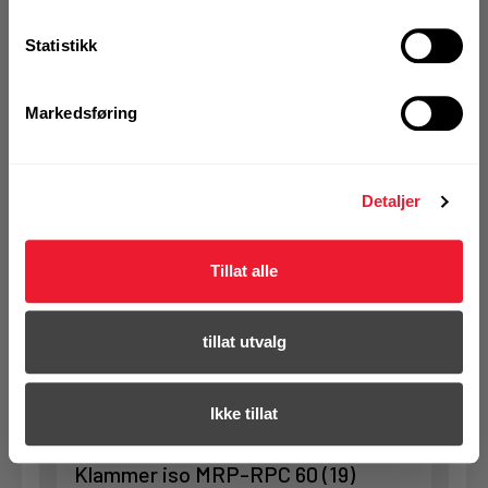
se din avtalepris
Handleliste
Statistikk
Art.nr. 72112296
Markedsføring
Klammer iso MRP-RPC 50 (19)
På nettlager
Detaljer
1 Pakke a 20 Stk
Tillat alle
KJØP
Logg inn eller
registrer deg for å
tillat utvalg
se din avtalepris
Handleliste
Ikke tillat
Art.nr. 72112299
Klammer iso MRP-RPC 60 (19)