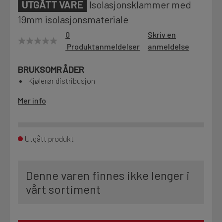
UTGÅTT VARE
Isolasjonsklammer med
Motek
19mm isolasjonsmateriale
0
Skriv en
Produktanmeldelser
anmeldelse
Finn butikk
BRUKSOMRÅDER
Kontakt og åpningstider
Kjølerør distribusjon
Mer info
Kontakt
Fra rådgivning til sporing av ordre
Utgått produkt
Kampanjer
Kvalitetsprodukter til ekstra gode priser
Denne varen finnes ikke lenger i
vårt sortiment
Produktnyheter
Siste nytt om dine favorittprodukter