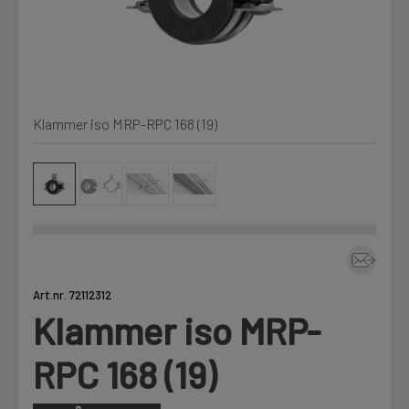
Kjemi, vindsperre og branntetting
Mine henvendelser
Installasjon
Klammer iso MRP-RPC 168 (19)
Prislister
Annet
Firmainformasjon
Tjenester
Prosjekter
Art.nr. 72112312
Klammer iso MRP-
LOGG UT
Fag
RPC 168 (19)