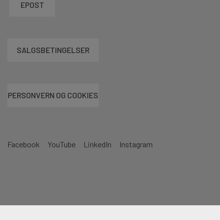
EPOST
SALGSBETINGELSER
PERSONVERN OG COOKIES
Facebook
YouTube
LinkedIn
Instagram