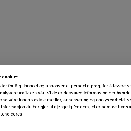
r cookies
er for å gi innhold og annonser et personlig preg, for å levere s
nalysere trafikken vår. Vi deler dessuten informasjon om hvorda
nerne våre innen sosiale medier, annonsering og analysearbeid, 
FØLG OSS PÅ
KUNDESERVICE:
formasjon du har gjort tilgjengelig for dem, eller som de har sa
Man-Fre: 07:00 - 16:00
Facebook
stene deres.
23 05 25 00
YouTube
kundeservice@motek.no
LinkedIn
Salgsbetingelser