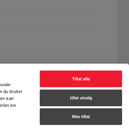
Tillat alle
osiale
n du bruker
tillat utvalg
som kan
mlet inn
Ikke tillat