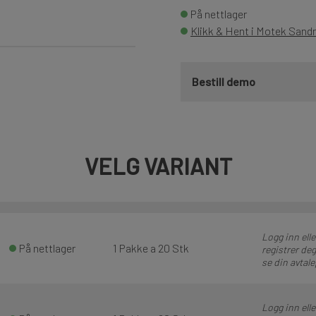
På nettlager
Klikk & Hent i Motek Sand
Bestill demo
VELG VARIANT
Logg inn elle
På nettlager
1 Pakke a 20 Stk
registrer deg
se din avtale
Logg inn elle