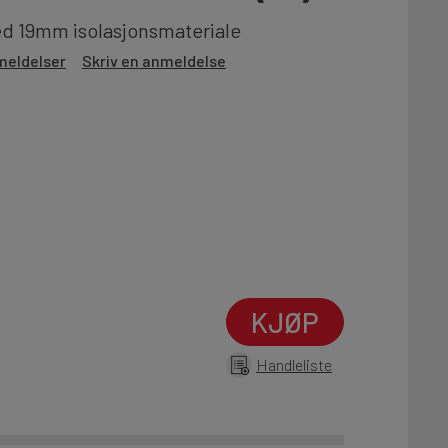
d 19mm isolasjonsmateriale
meldelser
Skriv en anmeldelse
KJØP
Handleliste