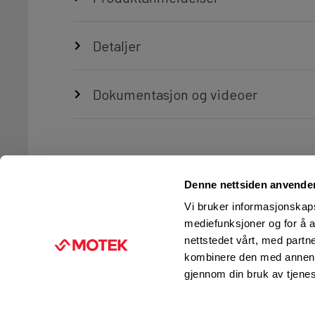
Detaljer
Dokumentasjon og videoer
Denne nettsiden anvende
Vi bruker informasjonskapsl
mediefunksjoner og for å a
nettstedet vårt, med part
TJENESTER
FIRMAINFORMASJON
kombinere den med annen in
Ingeniørtjenester
KUNDESERVICE
gjennom din bruk av tjene
Verksted og service
FINN BUTIKK
Kurs og opplæring
JOBB I MOTEK