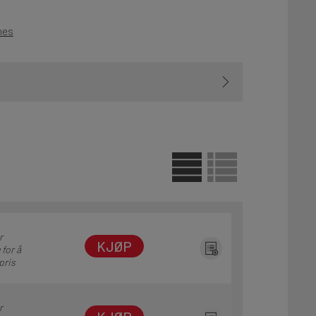
nes
r
KJØP
 for å
pris
r