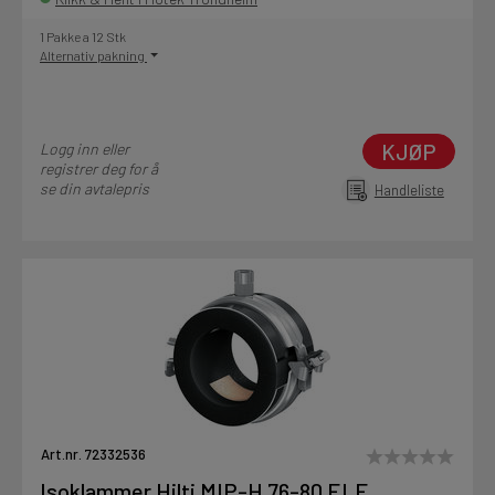
1 Pakke a 12 Stk
Alternativ pakning
KJØP
Logg inn eller
registrer deg for å
se din avtalepris
Handleliste
Art.nr. 72332536
Isoklammer Hilti MIP-H 76-80 ELF