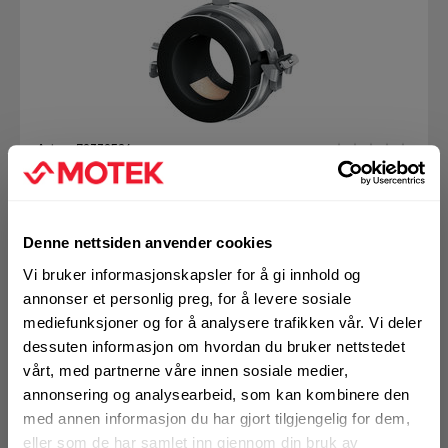
Art.nr. 72332564
Isoklammer Hilti MIP-H 42 ELF
Isoklammer for maksimal produktivitet. Tynn isolasjon.
Opphengsmutter
M8/M10
Denne nettsiden anvender cookies
Overflatebehandling
Elforsinket
Vi bruker informasjonskapsler for å gi innhold og
Rørdiameter utvendig (mm)
41-43
annonser et personlig preg, for å levere sosiale
mediefunksjoner og for å analysere trafikken vår. Vi deler
dessuten informasjon om hvordan du bruker nettstedet
På nettlager
vårt, med partnerne våre innen sosiale medier,
1 Pakke a 12 Stk
annonsering og analysearbeid, som kan kombinere den
Alternativ pakning
med annen informasjon du har gjort tilgjengelig for dem,
eller som de har samlet inn gjennom din bruk av