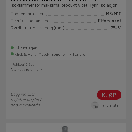
Isoklammer for maksimal produktivitet. Tynn isolasjon.
Opphengsmutter
M8/M10
Overflatebehandling
Elforsinket
Rørdiameter utvendig (mm)
75-81
På nettlager
Klikk & Hent i Motek Trondheim + 1 andre
1 Pakke a 10 Stk
Alternativ pakning
KJØP
Logg inn eller
registrer deg for å
se din avtalepris
Handleliste