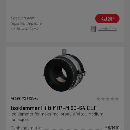
KJØP
Logg inn eller
registrer deg for å
se din avtalepris
Handleliste
Art.nr. 72332549
Isoklammer Hilti MIP-M 60-64 ELF
Isoklammer for maksimal produktivitet. Medium
isolasjon.
Opphengsmutter
M8/M10