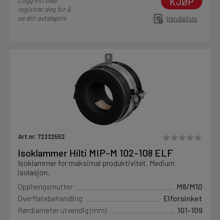
KJØP
Logg inn eller
registrer deg for å
se din avtalepris
Handleliste
Art.nr. 72332552
Isoklammer Hilti MIP-M 102-108 ELF
Isoklammer for maksimal produktivitet. Medium
isolasjon.
Opphengsmutter
M8/M10
Overflatebehandling
Elforsinket
Rørdiameter utvendig (mm)
101-109