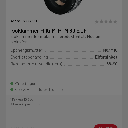
Art.nr. 72332551
Isoklammer Hilti MIP-M 89 ELF
Isoklammer for maksimal produktivitet. Medium
isolasjon.
Opphengsmutter
M8/M10
Overflatebehandling
Elforsinket
Rørdiameter utvendig (mm)
88-90
På nettlager
Klikk & Hent i Motek Trondheim
1 Pakke a 10 Stk
Alternativ pakning