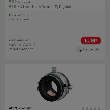
På nettlager
Klikk & Hent i Motek Bergen - Fyllingsdalen
1 Pakke a 10 Stk
Alternativ pakning
KJØP
Logg inn eller
registrer deg for å
se din avtalepris
Handleliste
Art.nr. 72332565