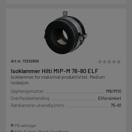
Art.nr. 72332550
Isoklammer Hilti MIP-M 76-80 ELF
Isoklammer for maksimal produktivitet. Medium
isolasjon.
Opphengsmutter
M8/M10
Overflatebehandling
Elforsinket
Rørdiameter utvendig (mm)
75-81
På nettlager
Klikk & Hent i Motek Trondheim