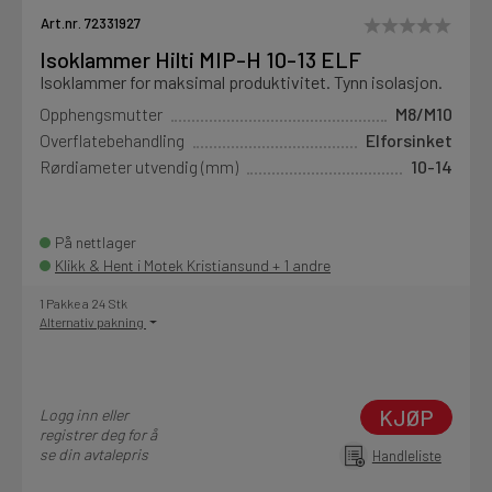
Art.nr. 72331927
Isoklammer Hilti MIP-H 10-13 ELF
Isoklammer for maksimal produktivitet. Tynn isolasjon.
Opphengsmutter
M8/M10
Overflatebehandling
Elforsinket
Rørdiameter utvendig (mm)
10-14
På nettlager
Klikk & Hent i Motek Kristiansund + 1 andre
1 Pakke a 24 Stk
Alternativ pakning
KJØP
Logg inn eller
registrer deg for å
se din avtalepris
Handleliste