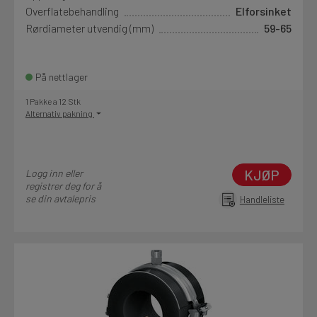
Overflatebehandling
Elforsinket
Rørdiameter utvendig (mm)
59-65
På nettlager
1 Pakke a 12 Stk
Alternativ pakning
KJØP
Logg inn eller
registrer deg for å
se din avtalepris
Handleliste