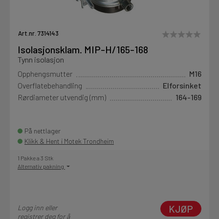
Art.nr. 7314143
Isolasjonsklam. MIP-H/165-168
Tynn isolasjon
Opphengsmutter
M16
Overflatebehandling
Elforsinket
Rørdiameter utvendig (mm)
164-169
På nettlager
Klikk & Hent i Motek Trondheim
1 Pakke a 3 Stk
Alternativ pakning
KJØP
Logg inn eller
registrer deg for å