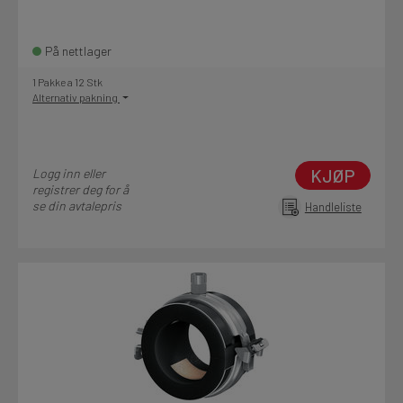
På nettlager
1 Pakke a 12 Stk
Alternativ pakning
KJØP
Logg inn eller
registrer deg for å
se din avtalepris
Handleliste