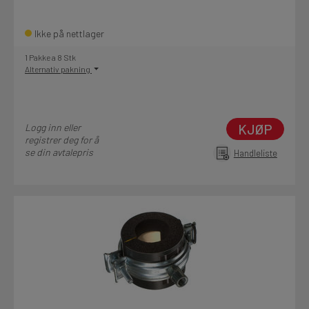
Ikke på nettlager
1 Pakke a 8 Stk
Alternativ pakning
KJØP
Logg inn eller
registrer deg for å
se din avtalepris
Handleliste