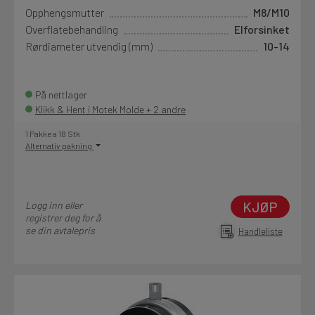
Opphengsmutter
M8/M10
Overflatebehandling
Elforsinket
Rørdiameter utvendig (mm)
10-14
På nettlager
Klikk & Hent i Motek Molde + 2 andre
1 Pakke a 18 Stk
Alternativ pakning
KJØP
Logg inn eller
registrer deg for å
se din avtalepris
Handleliste