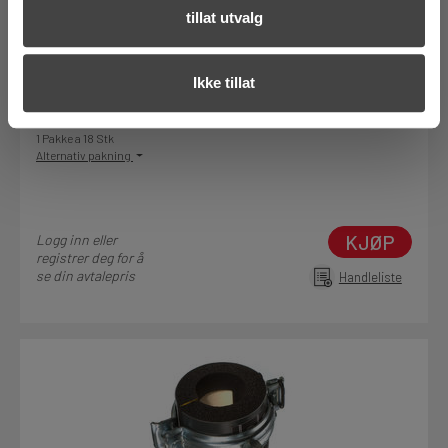
Rørdiameter utvendig (mm)
15-18
tillat utvalg
På nettlager
Ikke tillat
Klikk & Hent i Motek Trondheim + 2 andre
1 Pakke a 18 Stk
Alternativ pakning
KJØP
Logg inn eller
registrer deg for å
se din avtalepris
Handleliste