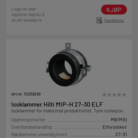
KJØP
Logg inn eller
registrer deg for å
se din avtalepris
Handleliste
Art.nr. 72332530
Isoklammer Hilti MIP-H 27-30 ELF
Isoklammer for maksimal produktivitet. Tynn isolasjon.
Opphengsmutter
M8/M10
Overflatebehandling
Elforsinket
Rørdiameter utvendig (mm)
27-31