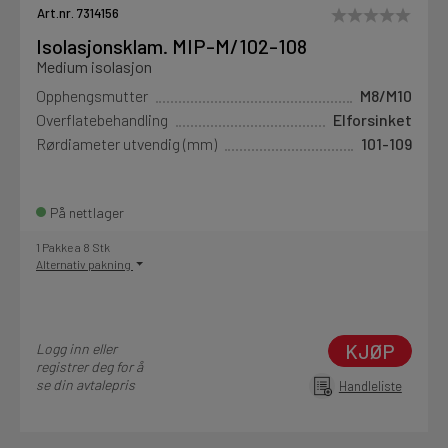
Art.nr. 7314156
Isolasjonsklam. MIP-M/102-108
Medium isolasjon
Opphengsmutter
M8/M10
Overflatebehandling
Elforsinket
Rørdiameter utvendig (mm)
101-109
På nettlager
1 Pakke a 8 Stk
Alternativ pakning
KJØP
Logg inn eller
registrer deg for å
se din avtalepris
Handleliste