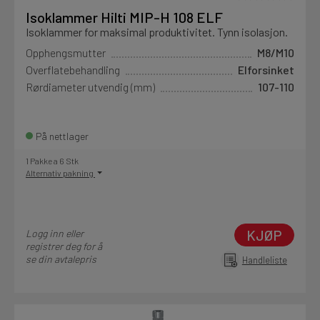
Isoklammer Hilti MIP-H 108 ELF
Isoklammer for maksimal produktivitet. Tynn isolasjon.
Opphengsmutter
M8/M10
Overflatebehandling
Elforsinket
Rørdiameter utvendig (mm)
107-110
På nettlager
1 Pakke a 6 Stk
Alternativ pakning
KJØP
Logg inn eller
registrer deg for å
se din avtalepris
Handleliste