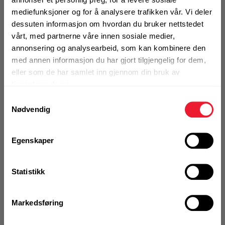
1 Pakke a 30 Stk
mediefunksjoner og for å analysere trafikken vår. Vi deler
dessuten informasjon om hvordan du bruker nettstedet
vårt, med partnerne våre innen sosiale medier,
annonsering og analysearbeid, som kan kombinere den
med annen informasjon du har gjort tilgjengelig for dem,
KJØP
Logg inn eller
registrer deg for å
eller som de har samlet inn gjennom din bruk av
se din avtalepris
Handleliste
tjenestene deres.
Samtykkevalg
Nødvendig
Art.nr. 72112292
Klammer iso MRP-RPC 35 (19)
Egenskaper
På nettlager
1 Pakke a 20 Stk
Statistikk
Markedsføring
KJØP
Logg inn eller