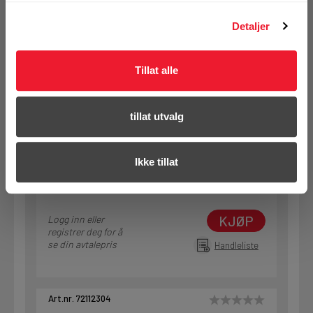
registrer deg for å
se din avtalepris
Handleliste
Detaljer
Tillat alle
Art.nr. 72112299
Klammer iso MRP-RPC 60 (19)
tillat utvalg
På nettlager
1 Pakke a 20 Stk
Ikke tillat
KJØP
Logg inn eller
registrer deg for å
se din avtalepris
Handleliste
Art.nr. 72112304