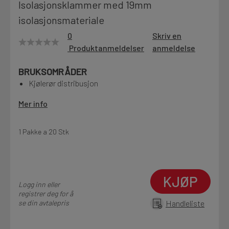
Isolasjonsklammer med 19mm
Motek
isolasjonsmateriale
0
Skriv en
Produktanmeldelser
anmeldelse
Finn butikk
BRUKSOMRÅDER
Kontakt og åpningstider
Kjølerør distribusjon
Mer info
Kontakt
Fra rådgivning til sporing av ordre
1 Pakke a 20 Stk
Kampanjer
Kvalitetsprodukter til ekstra gode priser
KJØP
Logg inn eller
registrer deg for å
se din avtalepris
Handleliste
Produktnyheter
Siste nytt om dine favorittprodukter