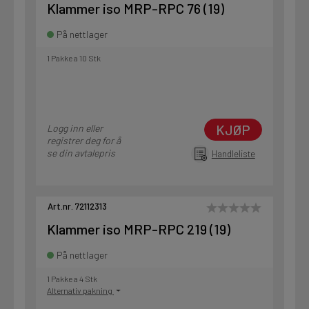
Klammer iso MRP-RPC 76 (19)
På nettlager
1 Pakke a 10 Stk
KJØP
Logg inn eller
registrer deg for å
se din avtalepris
Handleliste
Art.nr. 72112313
Klammer iso MRP-RPC 219 (19)
På nettlager
1 Pakke a 4 Stk
Alternativ pakning