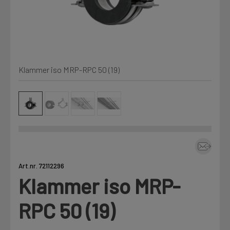
Kjemi, vindsperre og branntetting
Mine henvendelser
Installasjon
Klammer iso MRP-RPC 50 (19)
Prislister
Annet
Firmainformasjon
Tjenester
Prosjekter
Art.nr. 72112296
Klammer iso MRP-
LOGG UT
Fag
RPC 50 (19)