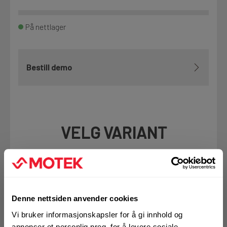
På nettlager
Bestill demo
VELG VARIANT
Art.nr. 72112289
Klammer iso MRP-RPC 28 (19)
Denne nettsiden anvender cookies
På nettlager
Vi bruker informasjonskapsler for å gi innhold og
Klikk & Hent i Motek Sandnes
annonser et personlig preg, for å levere sosiale