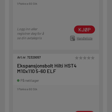
1 Pakke a 60 Stk
KJØP
Logg inn eller
registrer deg for å
se din avtalepris
Handleliste
Art.nr. 72329057
Ekspansjonsbolt Hilti HST4
M10x110 5-60 ELF
På nettlager
1 Pakke a 60 Stk