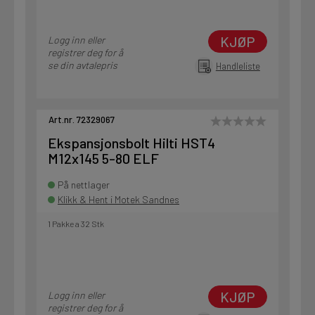
KJØP
Logg inn eller
registrer deg for å
se din avtalepris
Handleliste
Art.nr. 72329067
Ekspansjonsbolt Hilti HST4
M12x145 5-80 ELF
På nettlager
Klikk & Hent i Motek Sandnes
1 Pakke a 32 Stk
KJØP
Logg inn eller
registrer deg for å