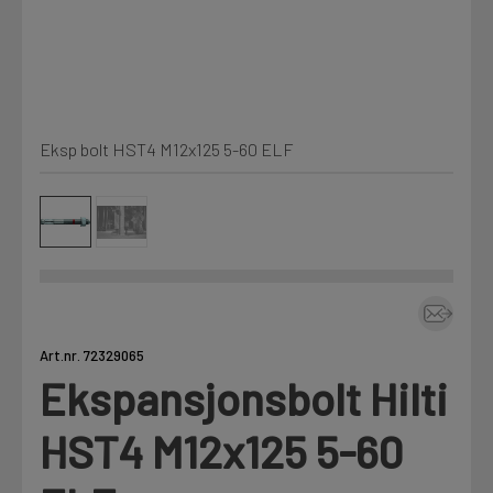
Kjemi, vindsperre og branntetting
Mine henvendelser
Installasjon
Eksp bolt HST4 M12x125 5-60 ELF
Prislister
Annet
Firmainformasjon
Tjenester
Prosjekter
Art.nr. 72329065
Ekspansjonsbolt Hilti
LOGG UT
Fag
HST4 M12x125 5-60