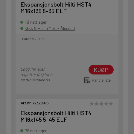
Ekspansjonsbolt Hilti HST4
M16x135 5-35 ELF
På nettlager
Klikk & Hent i Motek Ålesund
1 Pakke a 20 Stk
KJØP
Logg inn eller
registrer deg for å
se din avtalepris
Handleliste
Art.nr. 72329075
Ekspansjonsbolt Hilti HST4
M16x145 5-45 ELF
På nettlager