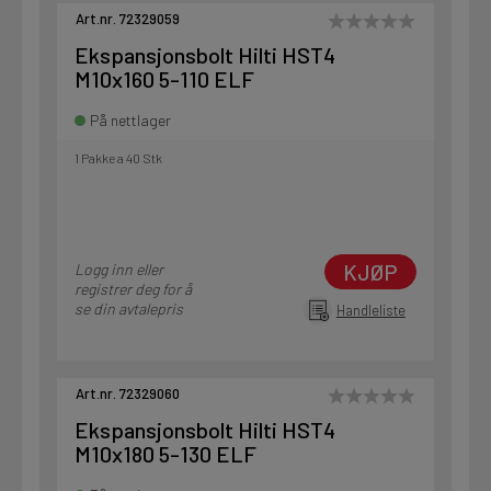
Art.nr. 72329059
Ekspansjonsbolt Hilti HST4
M10x160 5-110 ELF
På nettlager
1 Pakke a 40 Stk
KJØP
Logg inn eller
registrer deg for å
se din avtalepris
Handleliste
Art.nr. 72329060
Ekspansjonsbolt Hilti HST4
M10x180 5-130 ELF