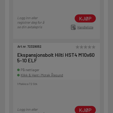
KJØP
Logg inn eller
registrer deg for å
se din avtalepris
Handleliste
Art.nr. 72329052
Ekspansjonsbolt Hilti HST4 M10x60
5-10 ELF
På nettlager
Klikk & Hent i Motek Ålesund
1 Pakke a 72 Stk
KJØP
Logg inn eller