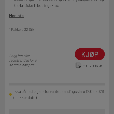
C2-kritiske tilkoblingskrav.
Mer info
1 Pakke a 32 Stk
KJØP
Logg inn eller
registrer deg for å
se din avtalepris
Handleliste
Ikke på nettlager - forventet sendingsklare 12.08.2026
(usikker dato)