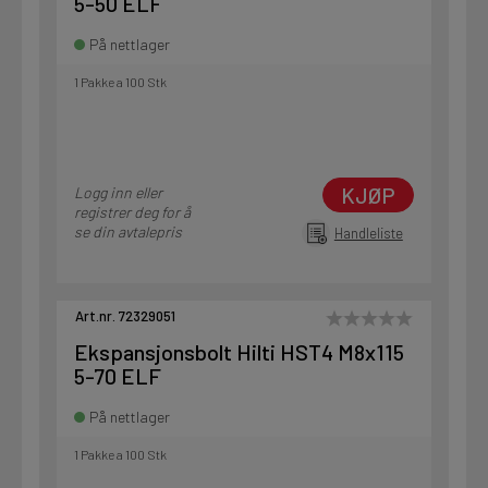
5-50 ELF
På nettlager
1 Pakke a 100 Stk
KJØP
Logg inn eller
registrer deg for å
se din avtalepris
Handleliste
Art.nr. 72329051
Ekspansjonsbolt Hilti HST4 M8x115
5-70 ELF
På nettlager
1 Pakke a 100 Stk