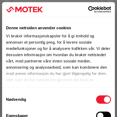
KJØP
Logg inn eller
registrer deg for å
se din avtalepris
Handleliste
Denne nettsiden anvender cookies
Vi bruker informasjonskapsler for å gi innhold og
annonser et personlig preg, for å levere sosiale
Art.nr. 72329062
mediefunksjoner og for å analysere trafikken vår. Vi deler
Ekspansjonsbolt Hilti HST4 M12x85
dessuten informasjon om hvordan du bruker nettstedet
5-20 ELF
vårt, med partnerne våre innen sosiale medier,
annonsering og analysearbeid, som kan kombinere den
På nettlager
med annen informasjon du har gjort tilgjengelig for dem,
1 Pakke a 40 Stk
eller som de har samlet inn gjennom din bruk av
tjenestene deres.
Samtykkevalg
Nødvendig
KJØP
Logg inn eller
registrer deg for å
se din avtalepris
Handleliste
Egenskaper