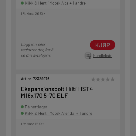
Klikk & Hent i Motek Alta + 1 andre
1 Pakke a 20 Stk
KJØP
Logg inn eller
registrer deg for å
se din avtalepris
Handleliste
Art.nr. 72329076
Ekspansjonsbolt Hilti HST4
M16x170 5-70 ELF
På nettlager
Klikk & Hent i Motek Arendal + 1 andre
1 Pakke a 12 Stk