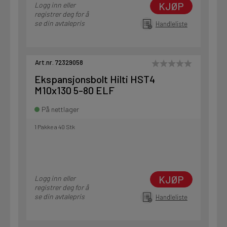
KJØP
Logg inn eller
registrer deg for å
se din avtalepris
Handleliste
Art.nr. 72329058
Ekspansjonsbolt Hilti HST4
M10x130 5-80 ELF
På nettlager
1 Pakke a 40 Stk
KJØP
Logg inn eller
registrer deg for å
se din avtalepris
Handleliste