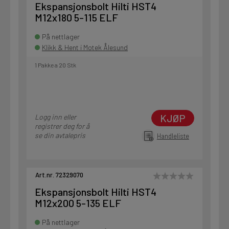
Ekspansjonsbolt Hilti HST4
M12x180 5-115 ELF
På nettlager
Klikk & Hent i Motek Ålesund
1 Pakke a 20 Stk
KJØP
Logg inn eller
registrer deg for å
se din avtalepris
Handleliste
Art.nr. 72329070
Ekspansjonsbolt Hilti HST4
M12x200 5-135 ELF
På nettlager