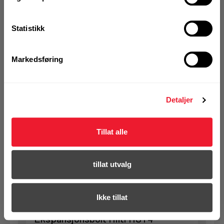
Statistikk
Art.nr. 72408287
Ekspansjonsbolt Hilti HST4 M12x95
5-30 ELF
Markedsføring
På nettlager
1 Pakke a 40 Stk
Detaljer
Tillat alle
KJØP
Logg inn eller
registrer deg for å
se din avtalepris
Handleliste
tillat utvalg
Ikke tillat
Art.nr. 72329063
Ekspansjonsbolt Hilti HST4