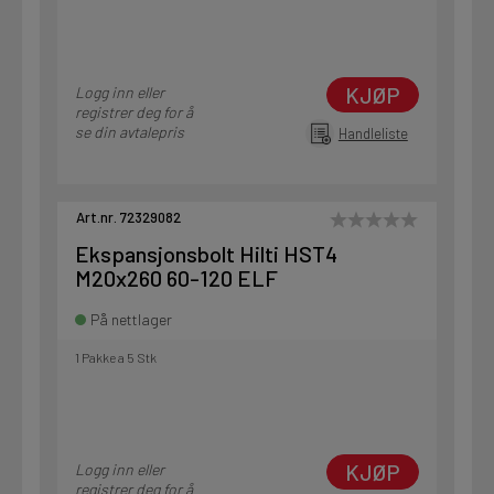
KJØP
Logg inn eller
registrer deg for å
se din avtalepris
Handleliste
Art.nr. 72329082
Ekspansjonsbolt Hilti HST4
M20x260 60-120 ELF
På nettlager
1 Pakke a 5 Stk
KJØP
Logg inn eller
registrer deg for å