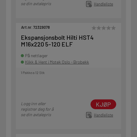
se din avtalepris
Handleliste
Art.nr. 72329078
Ekspansjonsbolt Hilti HST4
M16x220 5-120 ELF
På nettlager
Klikk & Hent i Motek Oslo - Brobekk
1 Pakke a 12 Stk
KJØP
Logg inn eller
registrer deg for å
se din avtalepris
Handleliste