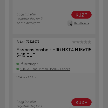
KJØP
Logg inn eller
registrer deg for å
se din avtalepris
Handleliste
Art.nr. 72329072
Ekspansjonsbolt Hilti HST4 M16x115
5-15 ELF
På nettlager
Klikk & Hent i Motek Bodø + 1 andre
1 Pakke a 20 Stk
KJØP
Logg inn eller
registrer deg for å