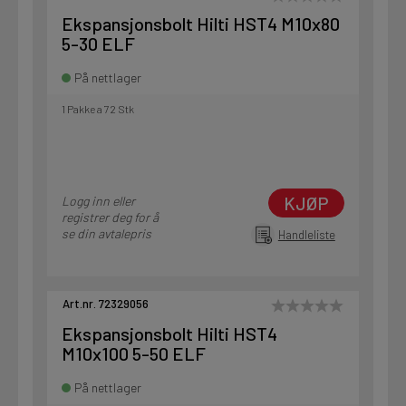
Ekspansjonsbolt Hilti HST4 M10x80
5-30 ELF
På nettlager
1 Pakke a 72 Stk
KJØP
Logg inn eller
registrer deg for å
se din avtalepris
Handleliste
Art.nr. 72329056
Ekspansjonsbolt Hilti HST4
M10x100 5-50 ELF
På nettlager