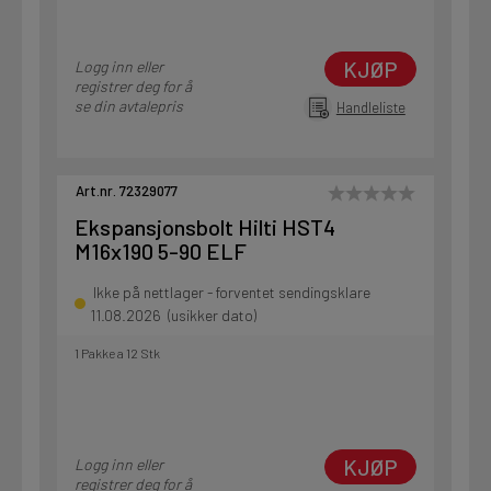
KJØP
Logg inn eller
registrer deg for å
se din avtalepris
Handleliste
Art.nr. 72329077
Ekspansjonsbolt Hilti HST4
M16x190 5-90 ELF
Ikke på nettlager - forventet sendingsklare
11.08.2026 (usikker dato)
1 Pakke a 12 Stk
KJØP
Logg inn eller
registrer deg for å