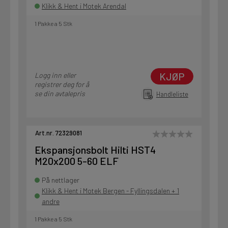
Klikk & Hent i Motek Arendal
1 Pakke a 5 Stk
KJØP
Logg inn eller
registrer deg for å
se din avtalepris
Handleliste
Art.nr. 72329081
Ekspansjonsbolt Hilti HST4
M20x200 5-60 ELF
På nettlager
Klikk & Hent i Motek Bergen - Fyllingsdalen + 1
andre
1 Pakke a 5 Stk