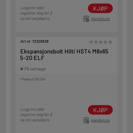
KJØP
Logg inn eller
registrer deg for å
se din avtalepris
Handleliste
Art.nr. 72328938
Ekspansjonsbolt Hilti HST4 M8x65
5-20 ELF
På nettlager
1 Pakke a 100 Stk
KJØP
Logg inn eller
registrer deg for å
se din avtalepris
Handleliste