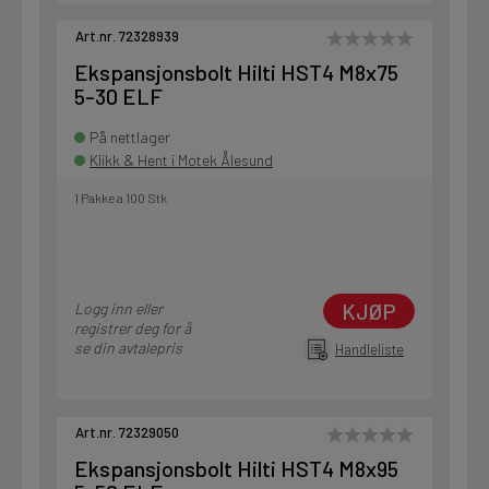
Art.nr. 72328939
Ekspansjonsbolt Hilti HST4 M8x75
5-30 ELF
På nettlager
Klikk & Hent i Motek Ålesund
1 Pakke a 100 Stk
KJØP
Logg inn eller
registrer deg for å
se din avtalepris
Handleliste
Art.nr. 72329050
Ekspansjonsbolt Hilti HST4 M8x95