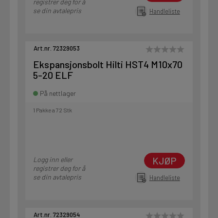
registrer deg for å
se din avtalepris
Handleliste
Art.nr. 72329053
Ekspansjonsbolt Hilti HST4 M10x70
5-20 ELF
På nettlager
1 Pakke a 72 Stk
KJØP
Logg inn eller
registrer deg for å
se din avtalepris
Handleliste
Art.nr. 72329054