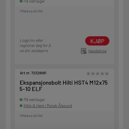
På nettlager
1 Pakke a 40 Stk
KJØP
Logg inn eller
registrer deg for å
se din avtalepris
Handleliste
Art.nr. 72329061
Ekspansjonsbolt Hilti HST4 M12x75
5-10 ELF
På nettlager
Klikk & Hent i Motek Ålesund
1 Pakke a 40 Stk