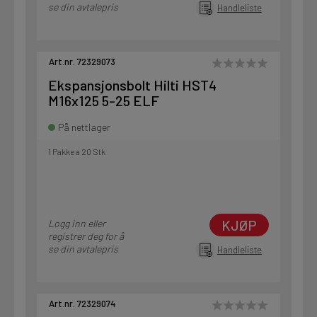
se din avtalepris
Handleliste
Art.nr. 72329073
Ekspansjonsbolt Hilti HST4
M16x125 5-25 ELF
På nettlager
1 Pakke a 20 Stk
KJØP
Logg inn eller
registrer deg for å
se din avtalepris
Handleliste
Art.nr. 72329074