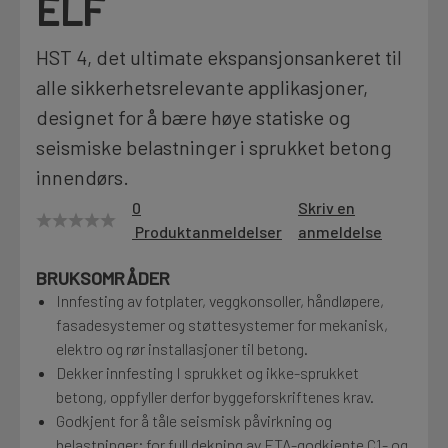
ELF
Motek
HST 4, det ultimate ekspansjonsankeret til
alle sikkerhetsrelevante applikasjoner,
designet for å bære høye statiske og
Finn butikk
Kontakt og åpningstider
seismiske belastninger i sprukket betong
innendørs.
0
Skriv en
Kontakt
Produktanmeldelser
anmeldelse
Fra rådgivning til sporing av ordre
BRUKSOMRÅDER
Innfesting av fotplater, veggkonsoller, håndløpere,
Kampanjer
fasadesystemer og støttesystemer for mekanisk,
Kvalitetsprodukter til ekstra gode priser
elektro og rør installasjoner til betong.
Dekker innfesting I sprukket og ikke-sprukket
betong, oppfyller derfor byggeforskriftenes krav.
Produktnyheter
Godkjent for å tåle seismisk påvirkning og
Siste nytt om dine favorittprodukter
belastninger; for full dekning av ETA-godkjente C1- og