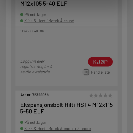
M12x105 5-40 ELF
På nettlager
Klikk & Hent i Motek Ålesund
1 Pakke a 40 Stk
KJØP
Logg inn eller
registrer deg for å
se din avtalepris
Handleliste
Art.nr. 72329064
Ekspansjonsbolt Hilti HST4 M12x115
5-50 ELF
På nettlager
Klikk & Hent i Motek Arendal + 3 andre