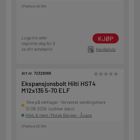
1 Pakke a 40 Stk
KJØP
Logg inn eller
registrer deg for å
se din avtalepris
Handleliste
Art.nr. 72329066
Ekspansjonsbolt Hilti HST4
M12x135 5-70 ELF
Ikke på nettlager - forventet sendingsklare
12.08.2026 (usikker dato)
Klikk & Hent i Motek Bergen - Åsane
1 Pakke a 32 Stk