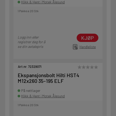
Klikk & Hent i Motek Ålesund
1 Pakke a 20 Stk
KJØP
Logg inn eller
registrer deg for å
se din avtalepris
Handleliste
Art.nr. 72329071
Ekspansjonsbolt Hilti HST4
M12x260 35-195 ELF
På nettlager
Klikk & Hent i Motek Ålesund
1 Pakke a 20 Stk