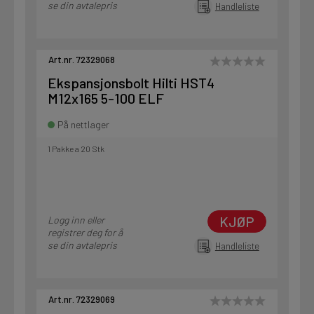
se din avtalepris
Handleliste
Art.nr. 72329068
Ekspansjonsbolt Hilti HST4
M12x165 5-100 ELF
På nettlager
1 Pakke a 20 Stk
KJØP
Logg inn eller
registrer deg for å
se din avtalepris
Handleliste
Art.nr. 72329069