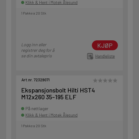
Klikk & Hent i Motek Ålesund
1 Pakke a 20 Stk
KJØP
Logg inn eller
registrer deg for å
se din avtalepris
Handleliste
Art.nr. 72329071
Ekspansjonsbolt Hilti HST4
M12x260 35-195 ELF
På nettlager
Klikk & Hent i Motek Ålesund
1 Pakke a 20 Stk