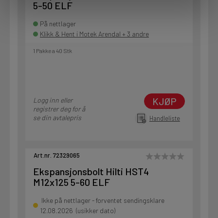
5-50 ELF
På nettlager
Klikk & Hent i Motek Arendal + 3 andre
1 Pakke a 40 Stk
KJØP
Logg inn eller
registrer deg for å
se din avtalepris
Handleliste
Art.nr. 72329065
Ekspansjonsbolt Hilti HST4
M12x125 5-60 ELF
Ikke på nettlager - forventet sendingsklare
12.08.2026 (usikker dato)