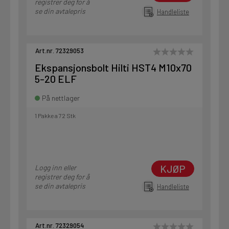
registrer deg for å
se din avtalepris
Handleliste
Art.nr. 72329053
Ekspansjonsbolt Hilti HST4 M10x70
5-20 ELF
På nettlager
1 Pakke a 72 Stk
KJØP
Logg inn eller
registrer deg for å
se din avtalepris
Handleliste
Art.nr. 72329054