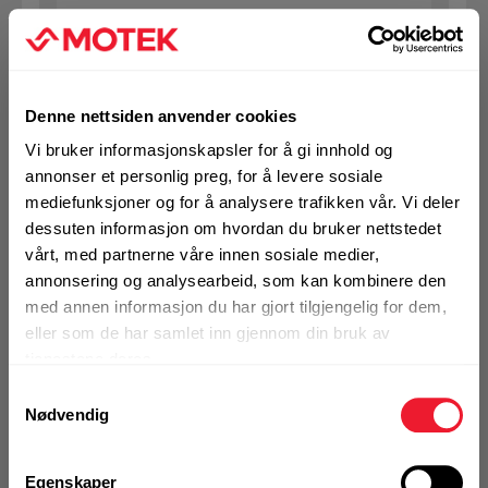
KJØP
Logg inn eller
registrer deg for å
se din avtalepris
Handleliste
Denne nettsiden anvender cookies
Vi bruker informasjonskapsler for å gi innhold og
annonser et personlig preg, for å levere sosiale
Art.nr. 72329062
mediefunksjoner og for å analysere trafikken vår. Vi deler
Ekspansjonsbolt Hilti HST4 M12x85
dessuten informasjon om hvordan du bruker nettstedet
5-20 ELF
vårt, med partnerne våre innen sosiale medier,
annonsering og analysearbeid, som kan kombinere den
På nettlager
med annen informasjon du har gjort tilgjengelig for dem,
1 Pakke a 40 Stk
eller som de har samlet inn gjennom din bruk av
tjenestene deres.
Samtykkevalg
Nødvendig
KJØP
Logg inn eller
registrer deg for å
se din avtalepris
Handleliste
Egenskaper