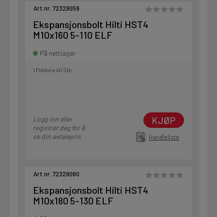
Art.nr. 72329059
Ekspansjonsbolt Hilti HST4
M10x160 5-110 ELF
På nettlager
1 Pakke a 40 Stk
KJØP
Logg inn eller
registrer deg for å
se din avtalepris
Handleliste
Art.nr. 72329060
Ekspansjonsbolt Hilti HST4
M10x180 5-130 ELF