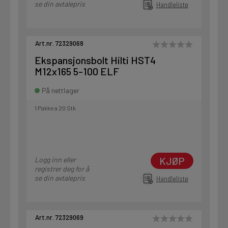
se din avtalepris
Handleliste
Art.nr. 72329068
Ekspansjonsbolt Hilti HST4
M12x165 5-100 ELF
På nettlager
1 Pakke a 20 Stk
KJØP
Logg inn eller
registrer deg for å
se din avtalepris
Handleliste
Art.nr. 72329069