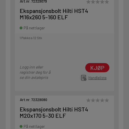
Art.nr. 72329079
Ekspansjonsbolt Hilti HST4
M16x260 5-160 ELF
På nettlager
1 Pakke a 12 Stk
KJØP
Logg inn eller
registrer deg for å
se din avtalepris
Handleliste
Art.nr. 72329080
Ekspansjonsbolt Hilti HST4
M20x170 5-30 ELF
På nettlager