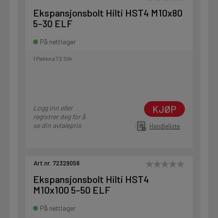
Ekspansjonsbolt Hilti HST4 M10x80
5-30 ELF
På nettlager
1 Pakke a 72 Stk
KJØP
Logg inn eller
registrer deg for å
se din avtalepris
Handleliste
Art.nr. 72329056
Ekspansjonsbolt Hilti HST4
M10x100 5-50 ELF
På nettlager