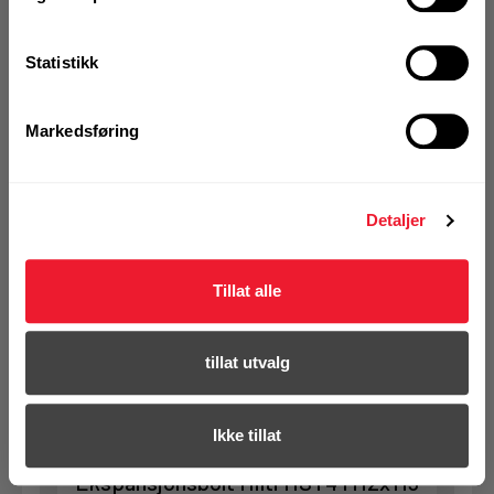
Statistikk
Art.nr. 72408287
Ekspansjonsbolt Hilti HST4 M12x95
5-30 ELF
Markedsføring
På nettlager
1 Pakke a 40 Stk
Detaljer
Tillat alle
KJØP
Logg inn eller
registrer deg for å
se din avtalepris
Handleliste
tillat utvalg
Ikke tillat
Art.nr. 72329064
Ekspansjonsbolt Hilti HST4 M12x115