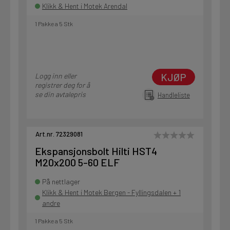
Klikk & Hent i Motek Arendal
1 Pakke a 5 Stk
KJØP
Logg inn eller
registrer deg for å
se din avtalepris
Handleliste
Art.nr. 72329081
Ekspansjonsbolt Hilti HST4
M20x200 5-60 ELF
På nettlager
Klikk & Hent i Motek Bergen - Fyllingsdalen + 1
andre
1 Pakke a 5 Stk