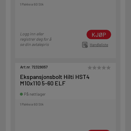
1 Pakke a 60 Stk
KJØP
Logg inn eller
registrer deg for å
se din avtalepris
Handleliste
Art.nr. 72329057
Ekspansjonsbolt Hilti HST4
M10x110 5-60 ELF
På nettlager
1 Pakke a 60 Stk