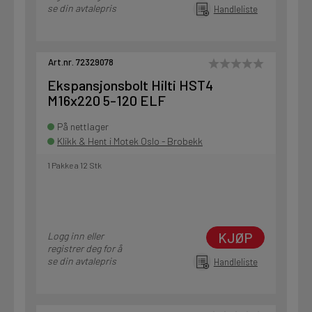
se din avtalepris
Handleliste
Art.nr. 72329078
Ekspansjonsbolt Hilti HST4
M16x220 5-120 ELF
På nettlager
Klikk & Hent i Motek Oslo - Brobekk
1 Pakke a 12 Stk
KJØP
Logg inn eller
registrer deg for å
se din avtalepris
Handleliste