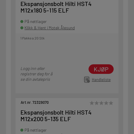
Ekspansjonsbolt Hilti HST4
M12x180 5-115 ELF
På nettlager
Klikk & Hent i Motek Ålesund
1 Pakke a 20 Stk
KJØP
Logg inn eller
registrer deg for å
se din avtalepris
Handleliste
Art.nr. 72329070
Ekspansjonsbolt Hilti HST4
M12x200 5-135 ELF
På nettlager