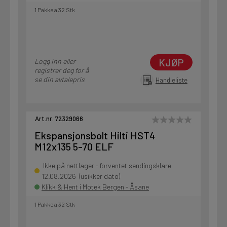
1 Pakke a 32 Stk
KJØP
Logg inn eller
registrer deg for å
se din avtalepris
Handleliste
Art.nr. 72329066
Ekspansjonsbolt Hilti HST4
M12x135 5-70 ELF
Ikke på nettlager - forventet sendingsklare
12.08.2026 (usikker dato)
Klikk & Hent i Motek Bergen - Åsane
1 Pakke a 32 Stk