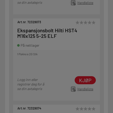
se din avtalepris
Handleliste
Art.nr. 72329073
Ekspansjonsbolt Hilti HST4
M16x125 5-25 ELF
På nettlager
1 Pakke a 20 Stk
KJØP
Logg inn eller
registrer deg for å
se din avtalepris
Handleliste
Art.nr. 72329074