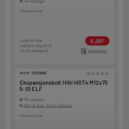
På nettlager
1 Pakke a 40 Stk
KJØP
Logg inn eller
registrer deg for å
se din avtalepris
Handleliste
Art.nr. 72329061
Ekspansjonsbolt Hilti HST4 M12x75
5-10 ELF
På nettlager
Klikk & Hent i Motek Ålesund
1 Pakke a 40 Stk