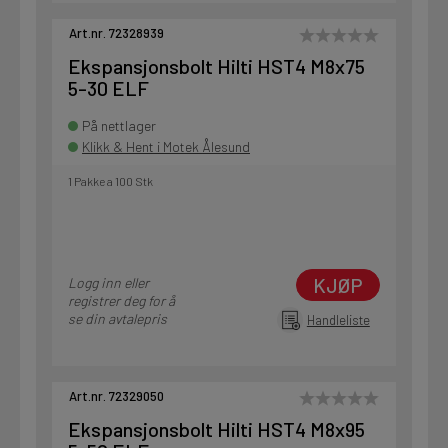
Art.nr. 72328939
Ekspansjonsbolt Hilti HST4 M8x75
5-30 ELF
På nettlager
Klikk & Hent i Motek Ålesund
1 Pakke a 100 Stk
KJØP
Logg inn eller
registrer deg for å
se din avtalepris
Handleliste
Art.nr. 72329050
Ekspansjonsbolt Hilti HST4 M8x95