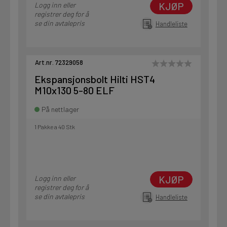
KJØP
Logg inn eller
registrer deg for å
se din avtalepris
Handleliste
Art.nr. 72329058
Ekspansjonsbolt Hilti HST4
M10x130 5-80 ELF
På nettlager
1 Pakke a 40 Stk
KJØP
Logg inn eller
registrer deg for å
se din avtalepris
Handleliste