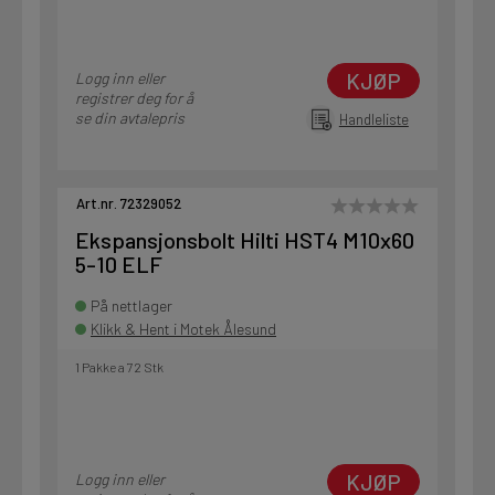
KJØP
Logg inn eller
registrer deg for å
se din avtalepris
Handleliste
Art.nr. 72329052
Ekspansjonsbolt Hilti HST4 M10x60
5-10 ELF
På nettlager
Klikk & Hent i Motek Ålesund
1 Pakke a 72 Stk
KJØP
Logg inn eller