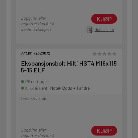
KJØP
Logg inn eller
registrer deg for å
se din avtalepris
Handleliste
Art.nr. 72329072
Ekspansjonsbolt Hilti HST4 M16x115
5-15 ELF
På nettlager
Klikk & Hent i Motek Bodø + 1 andre
1 Pakke a 20 Stk
KJØP
Logg inn eller
registrer deg for å