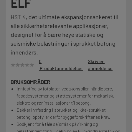
ELF
Motek
HST 4, det ultimate ekspansjonsankeret til
alle sikkerhetsrelevante applikasjoner,
designet for å bære høye statiske og
Finn butikk
Kontakt og åpningstider
seismiske belastninger i sprukket betong
innendørs.
0
Skriv en
Kontakt
Produktanmeldelser
anmeldelse
Fra rådgivning til sporing av ordre
BRUKSOMRÅDER
Innfesting av fotplater, veggkonsoller, håndløpere,
Kampanjer
fasadesystemer og støttesystemer for mekanisk,
Kvalitetsprodukter til ekstra gode priser
elektro og rør installasjoner til betong.
Dekker innfesting I sprukket og ikke-sprukket
betong, oppfyller derfor byggeforskriftenes krav.
Produktnyheter
Godkjent for å tåle seismisk påvirkning og
Siste nytt om dine favorittprodukter
belastninger; for full dekning av ETA-godkjente C1- og