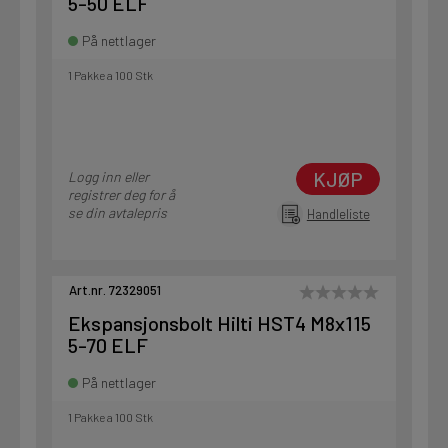
5-50 ELF
På nettlager
1 Pakke a 100 Stk
KJØP
Logg inn eller
registrer deg for å
se din avtalepris
Handleliste
Art.nr. 72329051
Ekspansjonsbolt Hilti HST4 M8x115
5-70 ELF
På nettlager
1 Pakke a 100 Stk