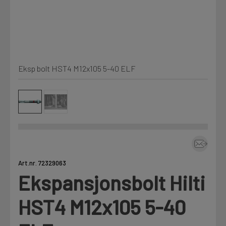
Kjemi, vindsperre og branntetting
Mine henvendelser
Installasjon
Eksp bolt HST4 M12x105 5-40 ELF
Prislister
Annet
Firmainformasjon
Tjenester
Prosjekter
Art.nr. 72329063
Ekspansjonsbolt Hilti
LOGG UT
Fag
HST4 M12x105 5-40