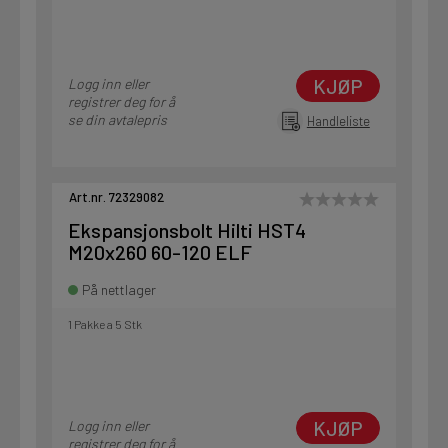
KJØP
Logg inn eller
registrer deg for å
se din avtalepris
Handleliste
Art.nr. 72329082
Ekspansjonsbolt Hilti HST4
M20x260 60-120 ELF
På nettlager
1 Pakke a 5 Stk
KJØP
Logg inn eller
registrer deg for å