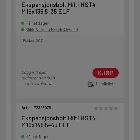
Ekspansjonsbolt Hilti HST4
M16x135 5-35 ELF
På nettlager
Klikk & Hent i Motek Ålesund
1 Pakke a 20 Stk
KJØP
Logg inn eller
registrer deg for å
se din avtalepris
Handleliste
Art.nr. 72329075
Ekspansjonsbolt Hilti HST4
M16x145 5-45 ELF
På nettlager