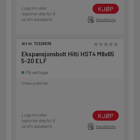
KJØP
Logg inn eller
registrer deg for å
se din avtalepris
Handleliste
Art.nr. 72328938
Ekspansjonsbolt Hilti HST4 M8x65
5-20 ELF
På nettlager
1 Pakke a 100 Stk
KJØP
Logg inn eller
registrer deg for å
se din avtalepris
Handleliste