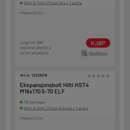
Klikk & Hent i Motek Alta + 1 andre
1 Pakke a 20 Stk
KJØP
Logg inn eller
registrer deg for å
se din avtalepris
Handleliste
Art.nr. 72329076
Ekspansjonsbolt Hilti HST4
M16x170 5-70 ELF
På nettlager
Klikk & Hent i Motek Arendal + 1 andre
1 Pakke a 12 Stk