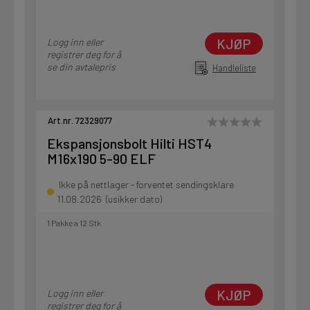
KJØP
Logg inn eller
registrer deg for å
se din avtalepris
Handleliste
Art.nr. 72329077
Ekspansjonsbolt Hilti HST4
M16x190 5-90 ELF
Ikke på nettlager - forventet sendingsklare
11.08.2026 (usikker dato)
1 Pakke a 12 Stk
KJØP
Logg inn eller
registrer deg for å