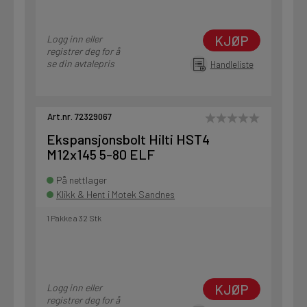
KJØP
Logg inn eller
registrer deg for å
se din avtalepris
Handleliste
Art.nr. 72329067
Ekspansjonsbolt Hilti HST4
M12x145 5-80 ELF
På nettlager
Klikk & Hent i Motek Sandnes
1 Pakke a 32 Stk
KJØP
Logg inn eller
registrer deg for å