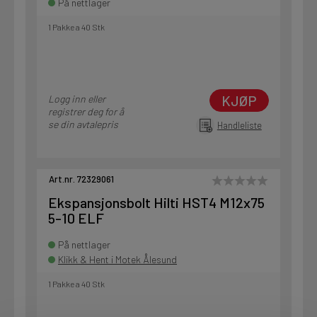
På nettlager
1 Pakke a 40 Stk
KJØP
Logg inn eller
registrer deg for å
se din avtalepris
Handleliste
Art.nr. 72329061
Ekspansjonsbolt Hilti HST4 M12x75
5-10 ELF
På nettlager
Klikk & Hent i Motek Ålesund
1 Pakke a 40 Stk