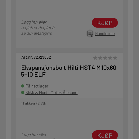
KJØP
Logg inn eller
registrer deg for å
se din avtalepris
Handleliste
Art.nr. 72329052
Ekspansjonsbolt Hilti HST4 M10x60
5-10 ELF
På nettlager
Klikk & Hent i Motek Ålesund
1 Pakke a 72 Stk
KJØP
Logg inn eller