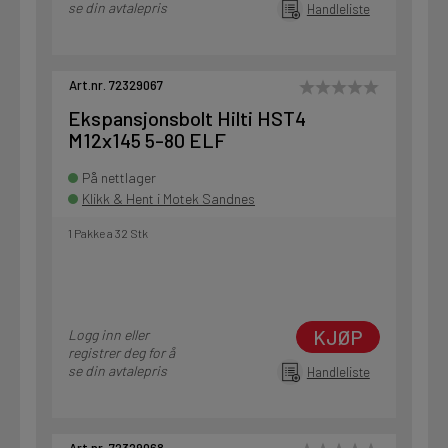
se din avtalepris
Handleliste
Art.nr. 72329067
Ekspansjonsbolt Hilti HST4
M12x145 5-80 ELF
På nettlager
Klikk & Hent i Motek Sandnes
1 Pakke a 32 Stk
KJØP
Logg inn eller
registrer deg for å
se din avtalepris
Handleliste