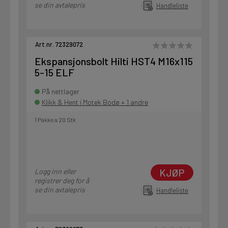
se din avtalepris
Handleliste
Art.nr. 72329072
Ekspansjonsbolt Hilti HST4 M16x115
5-15 ELF
På nettlager
Klikk & Hent i Motek Bodø + 1 andre
1 Pakke a 20 Stk
KJØP
Logg inn eller
registrer deg for å
se din avtalepris
Handleliste