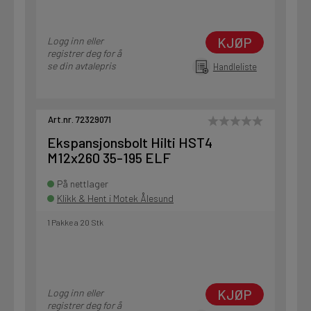
KJØP
Logg inn eller
registrer deg for å
se din avtalepris
Handleliste
Art.nr. 72329071
Ekspansjonsbolt Hilti HST4
M12x260 35-195 ELF
På nettlager
Klikk & Hent i Motek Ålesund
1 Pakke a 20 Stk
KJØP
Logg inn eller
registrer deg for å