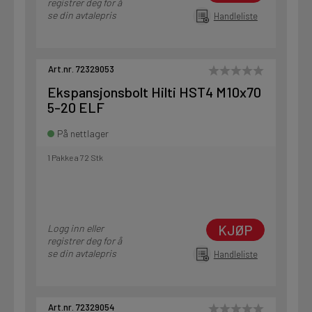
registrer deg for å
se din avtalepris
Handleliste
Art.nr. 72329053
Ekspansjonsbolt Hilti HST4 M10x70
5-20 ELF
På nettlager
1 Pakke a 72 Stk
KJØP
Logg inn eller
registrer deg for å
se din avtalepris
Handleliste
Art.nr. 72329054