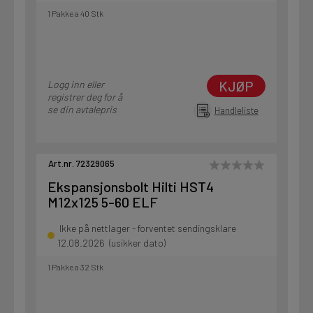
1 Pakke a 40 Stk
KJØP
Logg inn eller
registrer deg for å
se din avtalepris
Handleliste
Art.nr. 72329065
Ekspansjonsbolt Hilti HST4
M12x125 5-60 ELF
Ikke på nettlager - forventet sendingsklare
12.08.2026 (usikker dato)
1 Pakke a 32 Stk