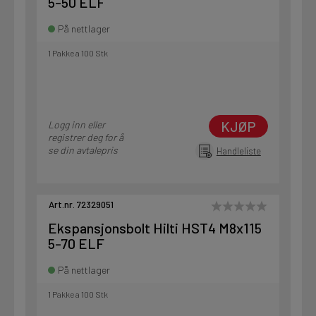
5-50 ELF
På nettlager
1 Pakke a 100 Stk
KJØP
Logg inn eller
registrer deg for å
se din avtalepris
Handleliste
Art.nr. 72329051
Ekspansjonsbolt Hilti HST4 M8x115
5-70 ELF
På nettlager
1 Pakke a 100 Stk