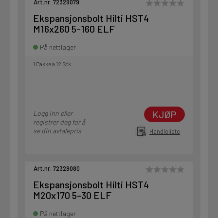
Art.nr. 72329079
Ekspansjonsbolt Hilti HST4
M16x260 5-160 ELF
På nettlager
1 Pakke a 12 Stk
KJØP
Logg inn eller
registrer deg for å
se din avtalepris
Handleliste
Art.nr. 72329080
Ekspansjonsbolt Hilti HST4
M20x170 5-30 ELF
På nettlager