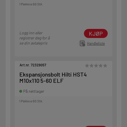
1 Pakke a 60 Stk
KJØP
Logg inn eller
registrer deg for å
se din avtalepris
Handleliste
Art.nr. 72329057
Ekspansjonsbolt Hilti HST4
M10x110 5-60 ELF
På nettlager
1 Pakke a 60 Stk