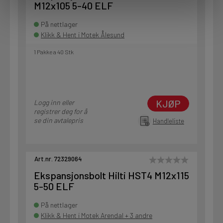
M12x105 5-40 ELF
På nettlager
Klikk & Hent i Motek Ålesund
1 Pakke a 40 Stk
KJØP
Logg inn eller
registrer deg for å
se din avtalepris
Handleliste
Art.nr. 72329064
Ekspansjonsbolt Hilti HST4 M12x115
5-50 ELF
På nettlager
Klikk & Hent i Motek Arendal + 3 andre