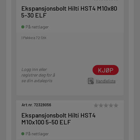
Ekspansjonsbolt Hilti HST4 M10x80
5-30 ELF
På nettlager
1 Pakke a 72 Stk
KJØP
Logg inn eller
registrer deg for å
se din avtalepris
Handleliste
Art.nr. 72329056
Ekspansjonsbolt Hilti HST4
M10x100 5-50 ELF
På nettlager