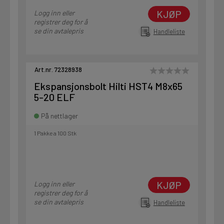
KJØP
Logg inn eller
registrer deg for å
se din avtalepris
Handleliste
Art.nr. 72328938
Ekspansjonsbolt Hilti HST4 M8x65
5-20 ELF
På nettlager
1 Pakke a 100 Stk
KJØP
Logg inn eller
registrer deg for å
se din avtalepris
Handleliste