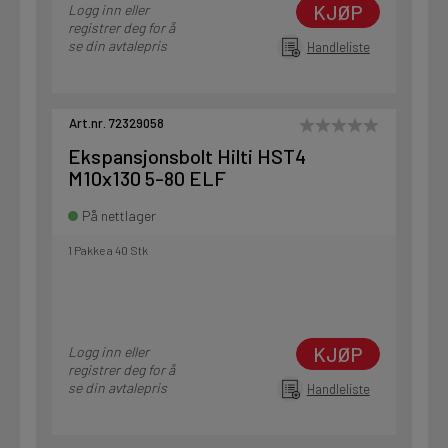
KJØP
Logg inn eller
registrer deg for å
se din avtalepris
Handleliste
Art.nr. 72329058
Ekspansjonsbolt Hilti HST4
M10x130 5-80 ELF
På nettlager
1 Pakke a 40 Stk
KJØP
Logg inn eller
registrer deg for å
se din avtalepris
Handleliste