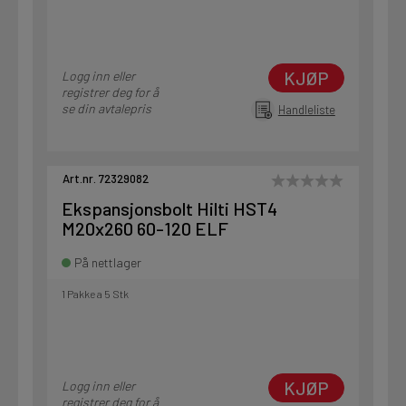
KJØP
Logg inn eller
registrer deg for å
se din avtalepris
Handleliste
Art.nr. 72329082
Ekspansjonsbolt Hilti HST4
M20x260 60-120 ELF
På nettlager
1 Pakke a 5 Stk
KJØP
Logg inn eller
registrer deg for å