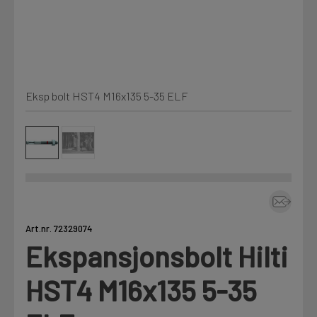
Kjemi, vindsperre og branntetting
Mine henvendelser
Installasjon
Eksp bolt HST4 M16x135 5-35 ELF
Prislister
Annet
Firmainformasjon
Tjenester
Prosjekter
Art.nr. 72329074
Ekspansjonsbolt Hilti
LOGG UT
Fag
HST4 M16x135 5-35