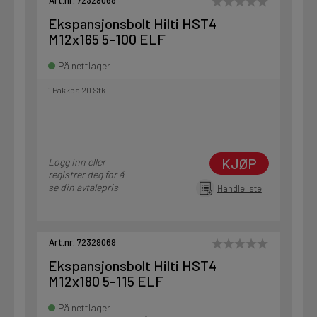
Art.nr. 72329068
Ekspansjonsbolt Hilti HST4
M12x165 5-100 ELF
På nettlager
1 Pakke a 20 Stk
KJØP
Logg inn eller
registrer deg for å
se din avtalepris
Handleliste
Art.nr. 72329069
Ekspansjonsbolt Hilti HST4
M12x180 5-115 ELF
På nettlager