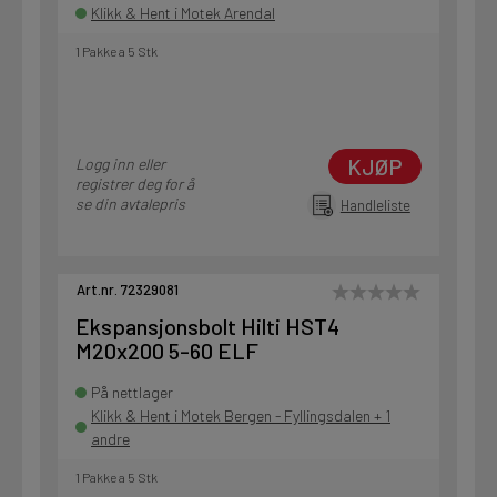
Klikk & Hent i Motek Arendal
1 Pakke a 5 Stk
KJØP
Logg inn eller
registrer deg for å
se din avtalepris
Handleliste
Art.nr. 72329081
Ekspansjonsbolt Hilti HST4
M20x200 5-60 ELF
På nettlager
Klikk & Hent i Motek Bergen - Fyllingsdalen + 1
andre
1 Pakke a 5 Stk