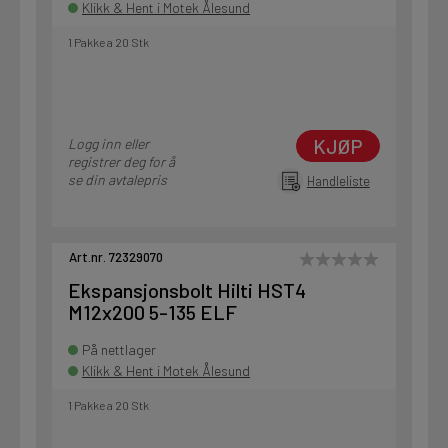
Klikk & Hent i Motek Ålesund
1 Pakke a 20 Stk
KJØP
Logg inn eller
registrer deg for å
se din avtalepris
Handleliste
Art.nr. 72329070
Ekspansjonsbolt Hilti HST4
M12x200 5-135 ELF
På nettlager
Klikk & Hent i Motek Ålesund
1 Pakke a 20 Stk