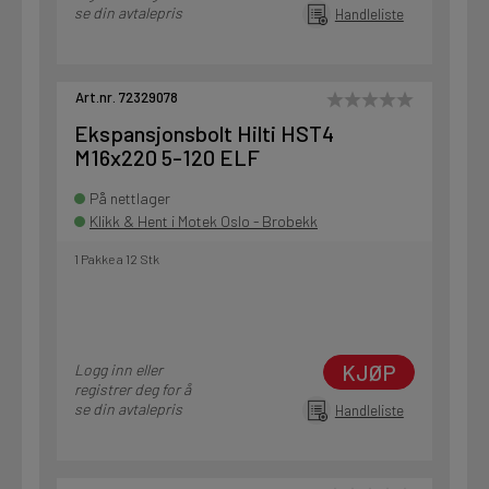
se din avtalepris
Handleliste
Art.nr. 72329078
Ekspansjonsbolt Hilti HST4
M16x220 5-120 ELF
På nettlager
Klikk & Hent i Motek Oslo - Brobekk
1 Pakke a 12 Stk
KJØP
Logg inn eller
registrer deg for å
se din avtalepris
Handleliste