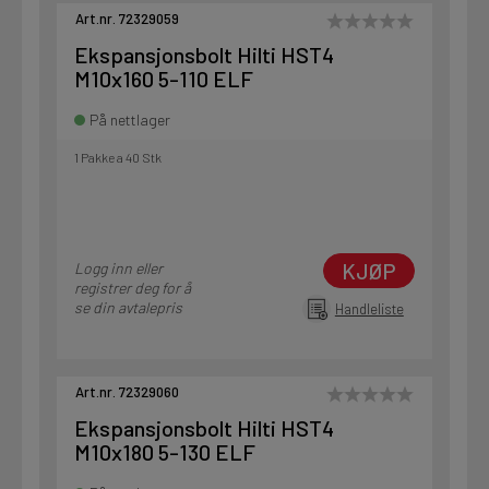
Art.nr. 72329059
Ekspansjonsbolt Hilti HST4
M10x160 5-110 ELF
På nettlager
1 Pakke a 40 Stk
KJØP
Logg inn eller
registrer deg for å
se din avtalepris
Handleliste
Art.nr. 72329060
Ekspansjonsbolt Hilti HST4
M10x180 5-130 ELF