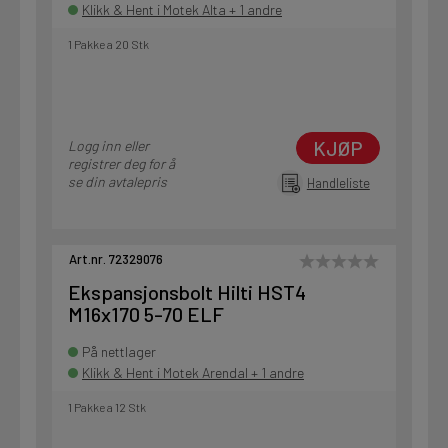
Klikk & Hent i Motek Alta + 1 andre
1 Pakke a 20 Stk
KJØP
Logg inn eller
registrer deg for å
se din avtalepris
Handleliste
Art.nr. 72329076
Ekspansjonsbolt Hilti HST4
M16x170 5-70 ELF
På nettlager
Klikk & Hent i Motek Arendal + 1 andre
1 Pakke a 12 Stk