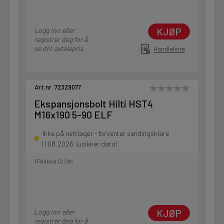
KJØP
Logg inn eller
registrer deg for å
se din avtalepris
Handleliste
Art.nr. 72329077
Ekspansjonsbolt Hilti HST4
M16x190 5-90 ELF
Ikke på nettlager - forventet sendingsklare
11.08.2026 (usikker dato)
1 Pakke a 12 Stk
KJØP
Logg inn eller
registrer deg for å