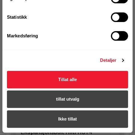
Statistikk
Art.nr. 72408287
Ekspansjonsbolt Hilti HST4 M12x95
5-30 ELF
Markedsføring
På nettlager
1 Pakke a 40 Stk
Detaljer
Tillat alle
KJØP
Logg inn eller
registrer deg for å
se din avtalepris
Handleliste
tillat utvalg
Ikke tillat
Art.nr. 72329063
Ekspansjonsbolt Hilti HST4