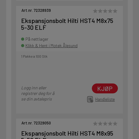
Art.nr. 72328939
Ekspansjonsbolt Hilti HST4 M8x75
5-30 ELF
På nettlager
Klikk & Hent i Motek Ålesund
1 Pakke a 100 Stk
KJØP
Logg inn eller
registrer deg for å
se din avtalepris
Handleliste
Art.nr. 72329050
Ekspansjonsbolt Hilti HST4 M8x95