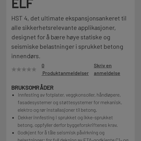
ELF
Motek
HST 4, det ultimate ekspansjonsankeret til
alle sikkerhetsrelevante applikasjoner,
designet for å bære høye statiske og
Finn butikk
Kontakt og åpningstider
seismiske belastninger i sprukket betong
innendørs.
0
Skriv en
Kontakt
Produktanmeldelser
anmeldelse
Fra rådgivning til sporing av ordre
BRUKSOMRÅDER
Innfesting av fotplater, veggkonsoller, håndløpere,
Kampanjer
fasadesystemer og støttesystemer for mekanisk,
Kvalitetsprodukter til ekstra gode priser
elektro og rør installasjoner til betong.
Dekker innfesting I sprukket og ikke-sprukket
betong, oppfyller derfor byggeforskriftenes krav.
Produktnyheter
Godkjent for å tåle seismisk påvirkning og
Siste nytt om dine favorittprodukter
belastninger; for full dekning av ETA-godkjente C1- og