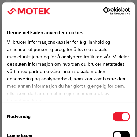
KJØP
Logg inn eller
registrer deg for å
se din avtalepris
Handleliste
Denne nettsiden anvender cookies
Vi bruker informasjonskapsler for å gi innhold og
annonser et personlig preg, for å levere sosiale
Art.nr. 72329062
mediefunksjoner og for å analysere trafikken vår. Vi deler
Ekspansjonsbolt Hilti HST4 M12x85
dessuten informasjon om hvordan du bruker nettstedet
5-20 ELF
vårt, med partnerne våre innen sosiale medier,
annonsering og analysearbeid, som kan kombinere den
På nettlager
med annen informasjon du har gjort tilgjengelig for dem,
1 Pakke a 40 Stk
eller som de har samlet inn gjennom din bruk av
tjenestene deres.
Samtykkevalg
Nødvendig
KJØP
Logg inn eller
registrer deg for å
se din avtalepris
Handleliste
Egenskaper