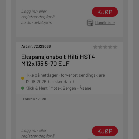
KJØP
Logg inn eller
registrer deg for å
se din avtalepris
Handleliste
Art.nr. 72329066
Ekspansjonsbolt Hilti HST4
M12x135 5-70 ELF
Ikke på nettlager - forventet sendingsklare
12.08.2026 (usikker dato)
Klikk & Hent i Motek Bergen - Åsane
1 Pakke a 32 Stk
KJØP
Logg inn eller
registrer deg for å