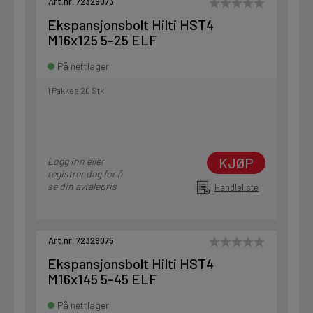
Art.nr. 72329073
Ekspansjonsbolt Hilti HST4
M16x125 5-25 ELF
På nettlager
1 Pakke a 20 Stk
KJØP
Logg inn eller
registrer deg for å
se din avtalepris
Handleliste
Art.nr. 72329075
Ekspansjonsbolt Hilti HST4
M16x145 5-45 ELF
På nettlager