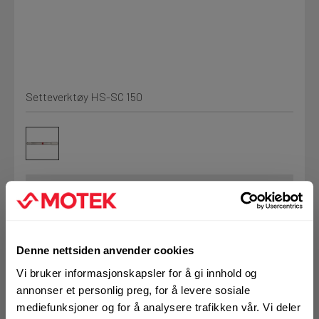
Kjemi, vindsperre og branntetting
Mine henvendelser
Installasjon
Setteverktøy HS-SC 150
Prislister
Annet
Firmainformasjon
Tjenester
Prosjekter
Art.nr. 7337918
Setteverktøy HS-SC
Denne nettsiden anvender cookies
LOGG UT
Fag
Vi bruker informasjonskapsler for å gi innhold og
150
annonser et personlig preg, for å levere sosiale
mediefunksjoner og for å analysere trafikken vår. Vi deler