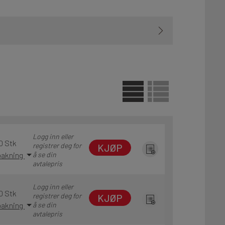
Logg inn eller
0 Stk
registrer deg for
KJØP
 pakning
å se din
avtalepris
Logg inn eller
0 Stk
registrer deg for
KJØP
 pakning
å se din
avtalepris