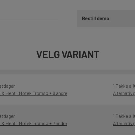
Bestill demo
VELG VARIANT
ettlager
1 Pakke a 1
k & Hent i Motek Tromsø + 8 andre
Alternativ
ettlager
1 Pakke a 1
k & Hent i Motek Tromsø + 7 andre
Alternativ