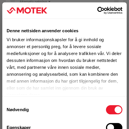
Alternativ pakning
KJØP
Logg inn eller
Denne nettsiden anvender cookies
registrer deg for å
se din avtalepris
Handleliste
Vi bruker informasjonskapsler for å gi innhold og
annonser et personlig preg, for å levere sosiale
mediefunksjoner og for å analysere trafikken vår. Vi deler
Art.nr. 72071136
dessuten informasjon om hvordan du bruker nettstedet
Spiralbor Hilti HSS Co 4,2x75 mm
vårt, med partnerne våre innen sosiale medier,
(10)
annonsering og analysearbeid, som kan kombinere den
med annen informasjon du har gjort tilgjengelig for dem,
Ikke på nettlager
eller som de har samlet inn gjennom din bruk av
tjenestene deres.
1 Pakke a 10 Stk
Alternativ pakning
Samtykkevalg
Nødvendig
KJØP
Logg inn eller
Egenskaper