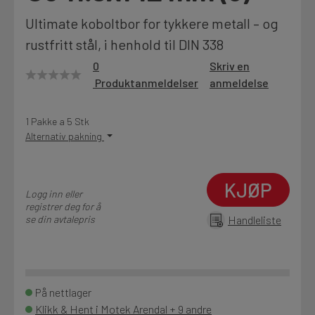
Motek
Ultimate koboltbor for tykkere metall – og
rustfritt stål, i henhold til DIN 338
0
Skriv en
Produktanmeldelser
anmeldelse
Finn butikk
Kontakt og åpningstider
1 Pakke a 5 Stk
Alternativ pakning
Kontakt
Fra rådgivning til sporing av ordre
KJØP
Logg inn eller
registrer deg for å
se din avtalepris
Handleliste
Kampanjer
Kvalitetsprodukter til ekstra gode priser
På nettlager
Produktnyheter
Klikk & Hent i Motek Arendal + 9 andre
Siste nytt om dine favorittprodukter