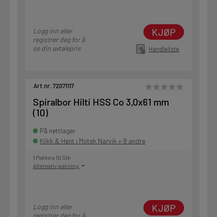
KJØP
Logg inn eller
registrer deg for å
se din avtalepris
Handleliste
Art.nr. 72071117
Spiralbor Hilti HSS Co 3,0x61 mm
(10)
På nettlager
Klikk & Hent i Motek Narvik + 8 andre
1 Pakke a 10 Stk
Alternativ pakning
KJØP
Logg inn eller
registrer deg for å