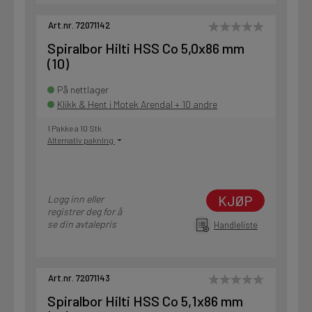
Art.nr. 72071142
Spiralbor Hilti HSS Co 5,0x86 mm
(10)
På nettlager
Klikk & Hent i Motek Arendal + 10 andre
1 Pakke a 10 Stk
Alternativ pakning
KJØP
Logg inn eller
registrer deg for å
se din avtalepris
Handleliste
Art.nr. 72071143
Spiralbor Hilti HSS Co 5,1x86 mm