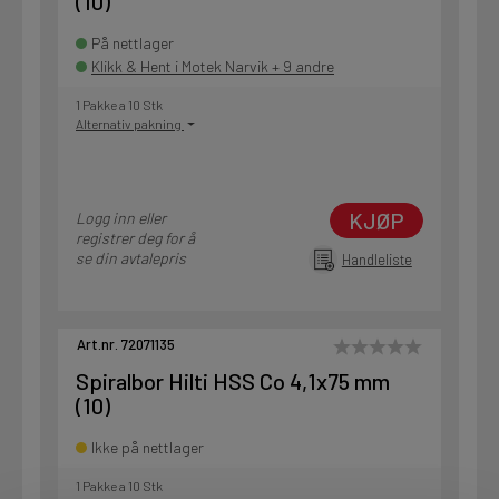
(10)
På nettlager
Klikk & Hent i Motek Narvik + 9 andre
1 Pakke a 10 Stk
Alternativ pakning
KJØP
Logg inn eller
registrer deg for å
se din avtalepris
Handleliste
Art.nr. 72071135
Spiralbor Hilti HSS Co 4,1x75 mm
(10)
Ikke på nettlager
1 Pakke a 10 Stk