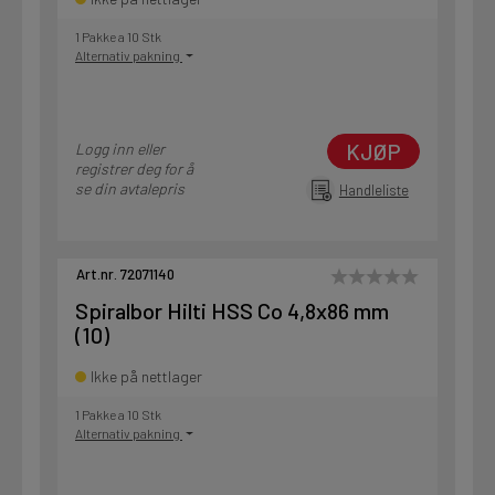
1 Pakke a 10 Stk
Alternativ pakning
KJØP
Logg inn eller
registrer deg for å
se din avtalepris
Handleliste
Art.nr. 72071140
Spiralbor Hilti HSS Co 4,8x86 mm
(10)
Ikke på nettlager
1 Pakke a 10 Stk
Alternativ pakning