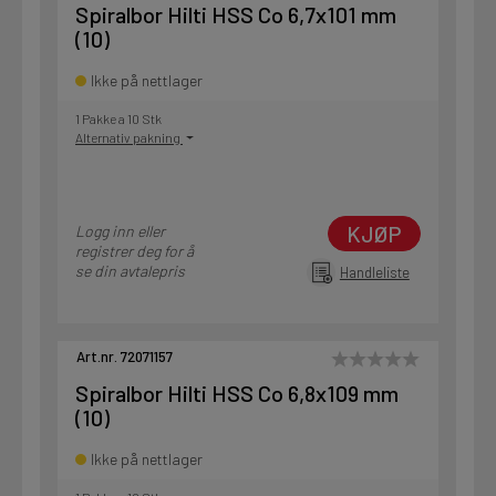
Spiralbor Hilti HSS Co 6,7x101 mm
(10)
Ikke på nettlager
1 Pakke a 10 Stk
Alternativ pakning
KJØP
Logg inn eller
registrer deg for å
se din avtalepris
Handleliste
Art.nr. 72071157
Spiralbor Hilti HSS Co 6,8x109 mm
(10)
Ikke på nettlager