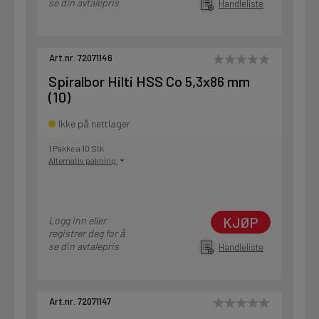
se din avtalepris
Handleliste
Art.nr. 72071146
Spiralbor Hilti HSS Co 5,3x86 mm
(10)
Ikke på nettlager
1 Pakke a 10 Stk
Alternativ pakning
KJØP
Logg inn eller
registrer deg for å
se din avtalepris
Handleliste
Art.nr. 72071147