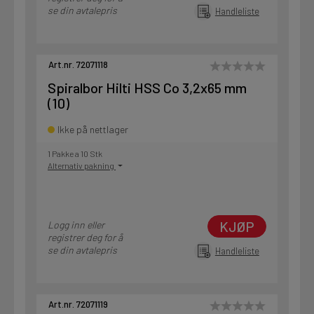
se din avtalepris
Handleliste
Art.nr. 72071118
Spiralbor Hilti HSS Co 3,2x65 mm
(10)
Ikke på nettlager
1 Pakke a 10 Stk
Alternativ pakning
KJØP
Logg inn eller
registrer deg for å
se din avtalepris
Handleliste
Art.nr. 72071119