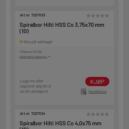
Art.nr. 72071133
Spiralbor Hilti HSS Co 3,75x70 mm
(10)
Ikke på nettlager
1 Pakke a 10 Stk
Alternativ pakning
KJØP
Logg inn eller
registrer deg for å
se din avtalepris
Handleliste
Art.nr. 72071134
Spiralbor Hilti HSS Co 4,0x75 mm