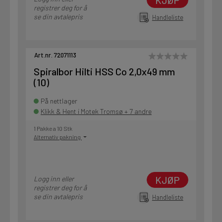
KJØP
registrer deg for å
se din avtalepris
Handleliste
Art.nr. 72071113
Spiralbor Hilti HSS Co 2,0x49 mm
(10)
På nettlager
Klikk & Hent i Motek Tromsø + 7 andre
1 Pakke a 10 Stk
Alternativ pakning
KJØP
Logg inn eller
registrer deg for å
se din avtalepris
Handleliste