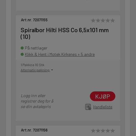
Art.nr. 72071155
Spiralbor Hilti HSS Co 6,5x101 mm
(10)
På nettlager
Klikk & Hent i Motek Kirkenes + 5 andre
1 Pakke a 10 Stk
Alternativ pakning
KJØP
Logg inn eller
registrer deg for å
se din avtalepris
Handleliste
Art.nr. 72071156