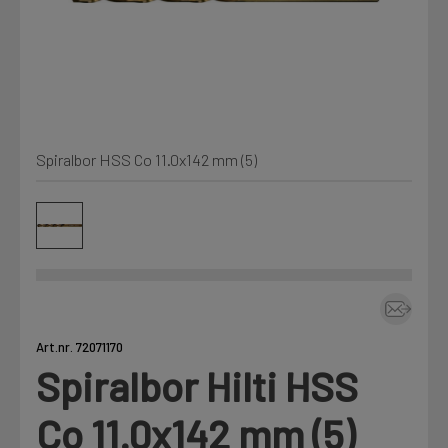
Min Fleet
NYHET
Kjemi, vindsperre og branntetting
Mine henvendelser
Installasjon
Spiralbor HSS Co 11.0x142 mm (5)
Annet
Prislister
Firmainformasjon
Tjenester
Prosjekter
Art.nr. 72071170
Spiralbor Hilti HSS
Fag
LOGG UT
Co 11.0x142 mm (5)