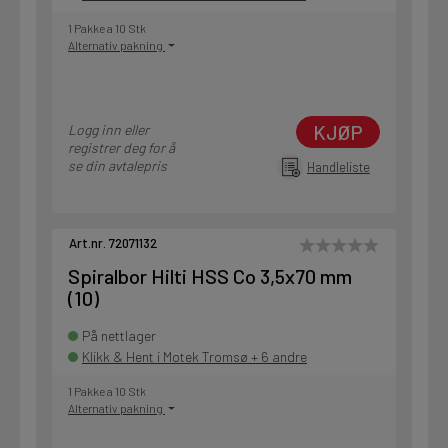
1 Pakke a 10 Stk
Alternativ pakning
KJØP
Logg inn eller
registrer deg for å
se din avtalepris
Handleliste
Art.nr. 72071132
Spiralbor Hilti HSS Co 3,5x70 mm
(10)
På nettlager
Klikk & Hent i Motek Tromsø + 6 andre
1 Pakke a 10 Stk
Alternativ pakning