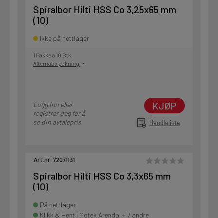
Spiralbor Hilti HSS Co 3,25x65 mm
(10)
Ikke på nettlager
1 Pakke a 10 Stk
Alternativ pakning
KJØP
Logg inn eller
registrer deg for å
se din avtalepris
Handleliste
Art.nr. 72071131
Spiralbor Hilti HSS Co 3,3x65 mm
(10)
På nettlager
Klikk & Hent i Motek Arendal + 7 andre