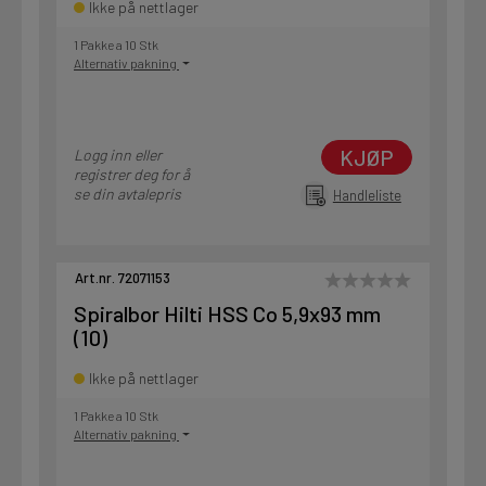
Ikke på nettlager
1 Pakke a 10 Stk
Alternativ pakning
KJØP
Logg inn eller
registrer deg for å
se din avtalepris
Handleliste
Art.nr. 72071153
Spiralbor Hilti HSS Co 5,9x93 mm
(10)
Ikke på nettlager
1 Pakke a 10 Stk
Alternativ pakning