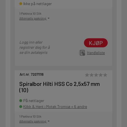
Ikke på nettlager
1 Pakke a 10 Stk
Alternativ pakning
KJØP
Logg inn eller
registrer deg for å
se din avtalepris
Handleliste
Art.nr. 72071116
Spiralbor Hilti HSS Co 2,5x57 mm
(10)
På nettlager
Klikk & Hent i Motek Tromsø + 6 andre
1 Pakke a 10 Stk
Alternativ pakning