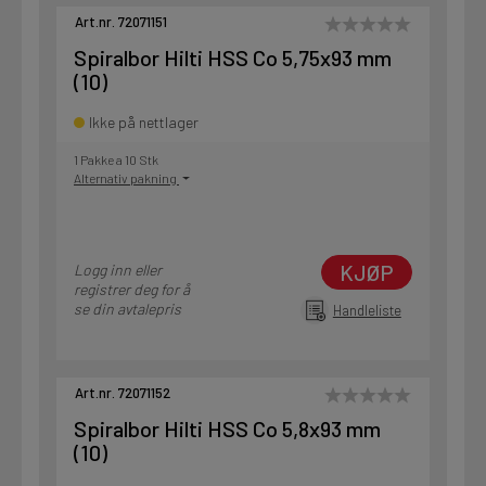
Art.nr. 72071151
Spiralbor Hilti HSS Co 5,75x93 mm
(10)
Ikke på nettlager
1 Pakke a 10 Stk
Alternativ pakning
KJØP
Logg inn eller
registrer deg for å
se din avtalepris
Handleliste
Art.nr. 72071152
Spiralbor Hilti HSS Co 5,8x93 mm
(10)