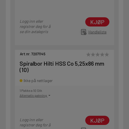
KJØP
Logg inn eller
registrer deg for å
se din avtalepris
Handleliste
Art.nr. 72071145
Spiralbor Hilti HSS Co 5,25x86 mm
(10)
Ikke på nettlager
1 Pakke a 10 Stk
Alternativ pakning
KJØP
Logg inn eller
registrer deg for å