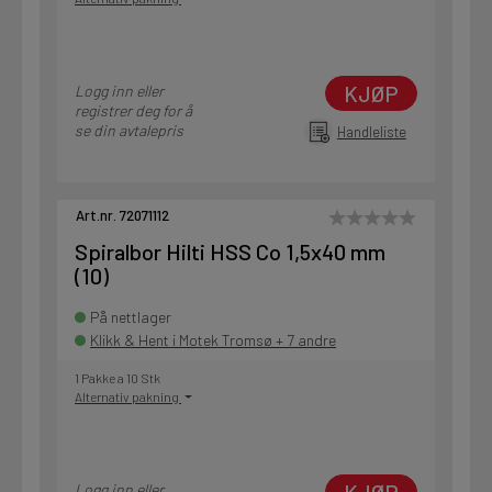
KJØP
Logg inn eller
registrer deg for å
se din avtalepris
Handleliste
Art.nr. 72071112
Spiralbor Hilti HSS Co 1,5x40 mm
(10)
På nettlager
Klikk & Hent i Motek Tromsø + 7 andre
1 Pakke a 10 Stk
Alternativ pakning
Logg inn eller