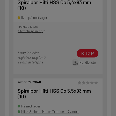
Spiralbor Hilti HSS Co 5,4x93 mm
(10)
Ikke på nettlager
1 Pakke a 10 Stk
Alternativ pakning
KJØP
Logg inn eller
registrer deg for å
se din avtalepris
Handleliste
Art.nr. 72071148
Spiralbor Hilti HSS Co 5,5x93 mm
(10)
På nettlager
Klikk & Hent i Motek Tromsø + 7 andre