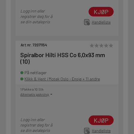
KJØP
Logg inn eller
registrer deg for å
se din avtalepris
Handleliste
Art.nr. 72071154
Spiralbor Hilti HSS Co 6,0x93 mm
(10)
På nettlager
Klikk & Hent i Motek Oslo - Ensjø + 11 andre
1 Pakke a 10 Stk
Alternativ pakning
KJØP
Logg inn eller
registrer deg for å
se din avtalepris
Handleliste