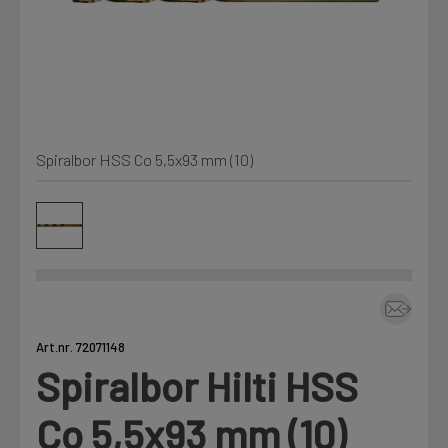
Min Fleet
NYHET
Kjemi, vindsperre og branntetting
Mine henvendelser
Installasjon
Spiralbor HSS Co 5,5x93 mm (10)
Annet
Prislister
Firmainformasjon
Tjenester
Prosjekter
Art.nr. 72071148
Spiralbor Hilti HSS
Fag
LOGG UT
Co 5,5x93 mm (10)