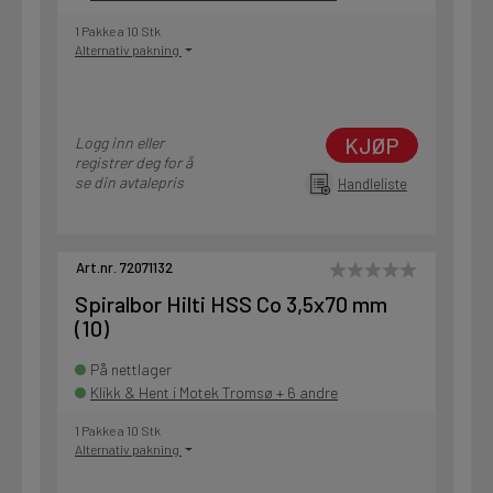
1 Pakke a 10 Stk
Alternativ pakning
KJØP
Logg inn eller
registrer deg for å
se din avtalepris
Handleliste
Art.nr. 72071132
Spiralbor Hilti HSS Co 3,5x70 mm
(10)
På nettlager
Klikk & Hent i Motek Tromsø + 6 andre
1 Pakke a 10 Stk
Alternativ pakning