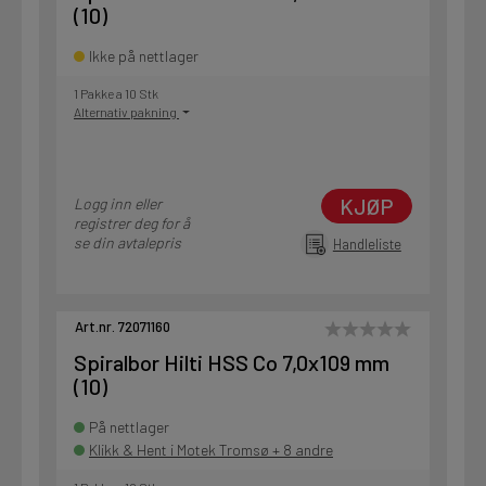
(10)
Ikke på nettlager
1 Pakke a 10 Stk
Alternativ pakning
KJØP
Logg inn eller
registrer deg for å
se din avtalepris
Handleliste
Art.nr. 72071160
Spiralbor Hilti HSS Co 7,0x109 mm
(10)
På nettlager
Klikk & Hent i Motek Tromsø + 8 andre