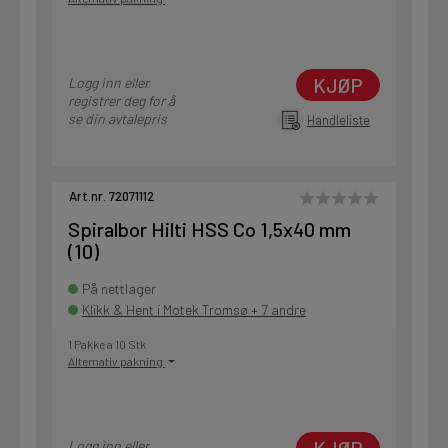
KJØP
Logg inn eller
registrer deg for å
se din avtalepris
Handleliste
Art.nr. 72071112
Spiralbor Hilti HSS Co 1,5x40 mm
(10)
På nettlager
Klikk & Hent i Motek Tromsø + 7 andre
1 Pakke a 10 Stk
Alternativ pakning
Logg inn eller