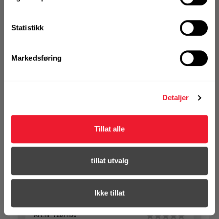
registrer deg for å
se din avtalepris
Handleliste
Statistikk
Art.nr. 72071137
Markedsføring
Spiralbor Hilti HSS Co 4,25x75 mm
(10)
Ikke på nettlager
Detaljer
1 Pakke a 10 Stk
Alternativ pakning
Tillat alle
KJØP
Logg inn eller
tillat utvalg
registrer deg for å
se din avtalepris
Handleliste
Ikke tillat
Art.nr. 72071138