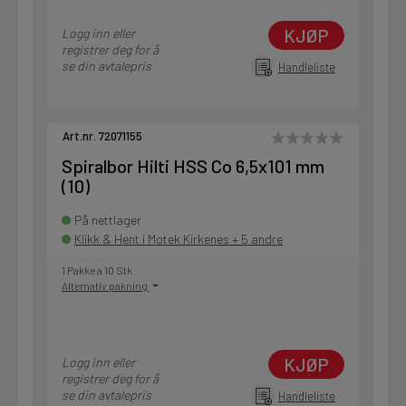
KJØP
Logg inn eller
registrer deg for å
se din avtalepris
Handleliste
Art.nr. 72071155
Spiralbor Hilti HSS Co 6,5x101 mm
(10)
På nettlager
Klikk & Hent i Motek Kirkenes + 5 andre
1 Pakke a 10 Stk
Alternativ pakning
KJØP
Logg inn eller
registrer deg for å
se din avtalepris
Handleliste