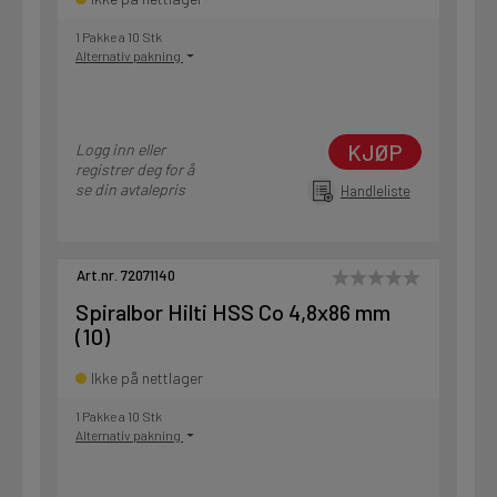
1 Pakke a 10 Stk
Alternativ pakning
KJØP
Logg inn eller
registrer deg for å
se din avtalepris
Handleliste
Art.nr. 72071140
Spiralbor Hilti HSS Co 4,8x86 mm
(10)
Ikke på nettlager
1 Pakke a 10 Stk
Alternativ pakning