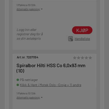
1 Pakke a 10 Stk
Alternativ pakning
KJØP
Logg inn eller
registrer deg for å
se din avtalepris
Handleliste
Art.nr. 72071154
Spiralbor Hilti HSS Co 6,0x93 mm
(10)
På nettlager
Klikk & Hent i Motek Oslo - Ensjø + 11 andre
1 Pakke a 10 Stk
Alternativ pakning