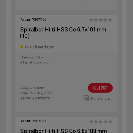
Art.nr. 72071156
Spiralbor Hilti HSS Co 6,7x101 mm
(10)
Ikke på nettlager
1 Pakke a 10 Stk
Alternativ pakning
KJØP
Logg inn eller
registrer deg for å
se din avtalepris
Handleliste
Art.nr. 72071157
Spiralbor Hilti HSS Co 6,8x109 mm