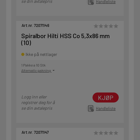
se din avtalepris
Handleliste
Art.nr. 72071146
Spiralbor Hilti HSS Co 5,3x86 mm
(10)
Ikke på nettlager
1 Pakke a 10 Stk
Alternativ pakning
KJØP
Logg inn eller
registrer deg for å
se din avtalepris
Handleliste
Art.nr. 72071147