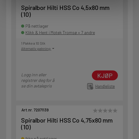
Spiralbor Hilti HSS Co 4,5x80 mm
(10)
På nettlager
Klikk & Hent i Motek Tromsø + 7 andre
1 Pakke a 10 Stk
Alternativ pakning
KJØP
Logg inn eller
registrer deg for å
se din avtalepris
Handleliste
Art.nr. 72071139
Spiralbor Hilti HSS Co 4,75x80 mm
(10)
Ikke på nettlager