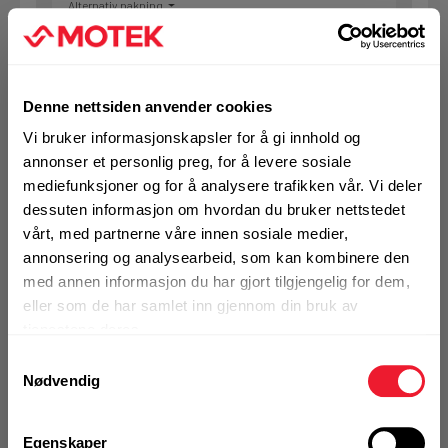
Alternativ pakning
KJØP
Logg inn eller
Denne nettsiden anvender cookies
registrer deg for å
se din avtalepris
Handleliste
Vi bruker informasjonskapsler for å gi innhold og
annonser et personlig preg, for å levere sosiale
mediefunksjoner og for å analysere trafikken vår. Vi deler
Art.nr. 72071136
dessuten informasjon om hvordan du bruker nettstedet
Spiralbor Hilti HSS Co 4,2x75 mm
vårt, med partnerne våre innen sosiale medier,
(10)
annonsering og analysearbeid, som kan kombinere den
med annen informasjon du har gjort tilgjengelig for dem,
Ikke på nettlager
eller som de har samlet inn gjennom din bruk av
tjenestene deres.
1 Pakke a 10 Stk
Alternativ pakning
Samtykkevalg
Nødvendig
KJØP
Logg inn eller
Egenskaper