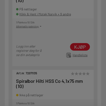
(10)
På nettlager
Klikk & Hent i Motek Narvik + 9 andre
1 Pakke a 10 Stk
Alternativ pakning
KJØP
Logg inn eller
registrer deg for å
se din avtalepris
Handleliste
Art.nr. 72071135
Spiralbor Hilti HSS Co 4,1x75 mm
(10)
Ikke på nettlager
1 Pakke a 10 Stk