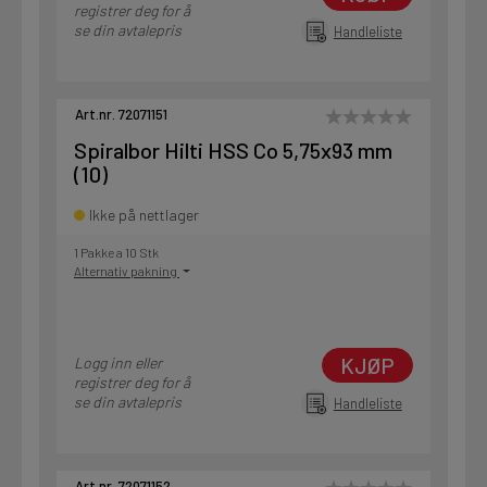
registrer deg for å
se din avtalepris
Handleliste
Art.nr. 72071151
Spiralbor Hilti HSS Co 5,75x93 mm
(10)
Ikke på nettlager
1 Pakke a 10 Stk
Alternativ pakning
KJØP
Logg inn eller
registrer deg for å
se din avtalepris
Handleliste
Art.nr. 72071152