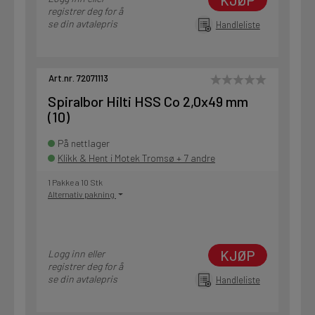
KJØP
registrer deg for å
se din avtalepris
Handleliste
Art.nr. 72071113
Spiralbor Hilti HSS Co 2,0x49 mm
(10)
På nettlager
Klikk & Hent i Motek Tromsø + 7 andre
1 Pakke a 10 Stk
Alternativ pakning
KJØP
Logg inn eller
registrer deg for å
se din avtalepris
Handleliste