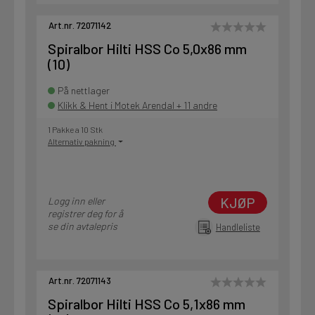
Art.nr. 72071142
Spiralbor Hilti HSS Co 5,0x86 mm
(10)
På nettlager
Klikk & Hent i Motek Arendal + 11 andre
1 Pakke a 10 Stk
Alternativ pakning
KJØP
Logg inn eller
registrer deg for å
se din avtalepris
Handleliste
Art.nr. 72071143
Spiralbor Hilti HSS Co 5,1x86 mm