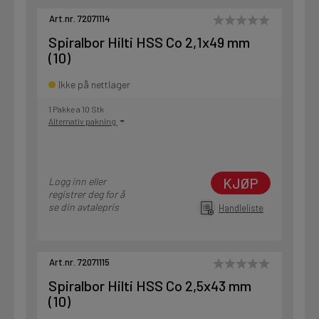
Art.nr. 72071114
Spiralbor Hilti HSS Co 2,1x49 mm
(10)
Ikke på nettlager
1 Pakke a 10 Stk
Alternativ pakning
KJØP
Logg inn eller
registrer deg for å
se din avtalepris
Handleliste
Art.nr. 72071115
Spiralbor Hilti HSS Co 2,5x43 mm
(10)