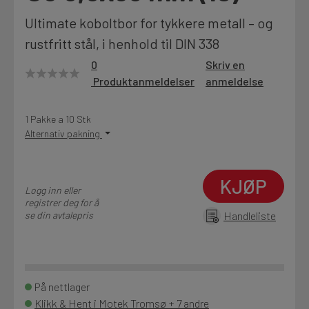
Motek
Ultimate koboltbor for tykkere metall – og
rustfritt stål, i henhold til DIN 338
0
Skriv en
Produktanmeldelser
anmeldelse
Finn butikk
Kontakt og åpningstider
1 Pakke a 10 Stk
Alternativ pakning
Kontakt
Fra rådgivning til sporing av ordre
KJØP
Logg inn eller
registrer deg for å
se din avtalepris
Handleliste
Kampanjer
Kvalitetsprodukter til ekstra gode priser
På nettlager
Produktnyheter
Klikk & Hent i Motek Tromsø + 7 andre
Siste nytt om dine favorittprodukter