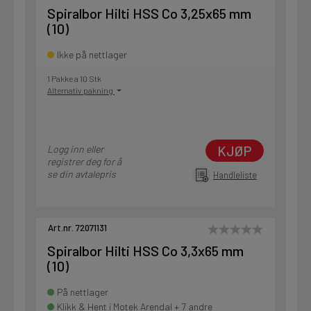
Spiralbor Hilti HSS Co 3,25x65 mm
(10)
Ikke på nettlager
1 Pakke a 10 Stk
Alternativ pakning
KJØP
Logg inn eller
registrer deg for å
se din avtalepris
Handleliste
Art.nr. 72071131
Spiralbor Hilti HSS Co 3,3x65 mm
(10)
På nettlager
Klikk & Hent i Motek Arendal + 7 andre