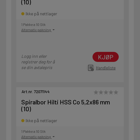
(10)
Ikke på nettlager
1 Pakke a 10 Stk
Alternativ pakning
KJØP
Logg inn eller
registrer deg for å
se din avtalepris
Handleliste
Art.nr. 72071144
Spiralbor Hilti HSS Co 5,2x86 mm
(10)
Ikke på nettlager
1 Pakke a 10 Stk
Alternativ pakning