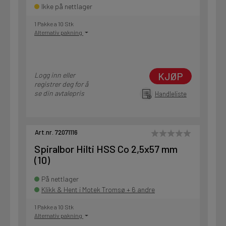
Ikke på nettlager
1 Pakke a 10 Stk
Alternativ pakning
KJØP
Logg inn eller
registrer deg for å
se din avtalepris
Handleliste
Art.nr. 72071116
Spiralbor Hilti HSS Co 2,5x57 mm
(10)
På nettlager
Klikk & Hent i Motek Tromsø + 6 andre
1 Pakke a 10 Stk
Alternativ pakning