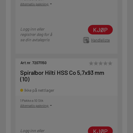
Alternativ pakning
KJØP
Logg inn eller
registrer deg for å
se din avtalepris
Handleliste
Art.nr. 72071150
Spiralbor Hilti HSS Co 5,7x93 mm
(10)
Ikke på nettlager
1 Pakke a 10 Stk
Alternativ pakning
KJØP
Logg inn eller