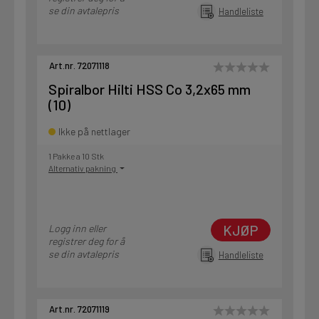
se din avtalepris
Handleliste
Art.nr. 72071118
Spiralbor Hilti HSS Co 3,2x65 mm
(10)
Ikke på nettlager
1 Pakke a 10 Stk
Alternativ pakning
KJØP
Logg inn eller
registrer deg for å
se din avtalepris
Handleliste
Art.nr. 72071119