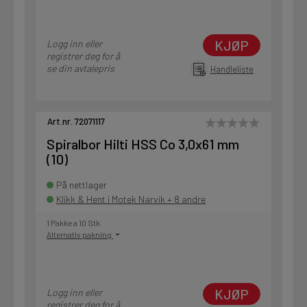
KJØP
Logg inn eller
registrer deg for å
se din avtalepris
Handleliste
Art.nr. 72071117
Spiralbor Hilti HSS Co 3,0x61 mm
(10)
På nettlager
Klikk & Hent i Motek Narvik + 8 andre
1 Pakke a 10 Stk
Alternativ pakning
KJØP
Logg inn eller
registrer deg for å