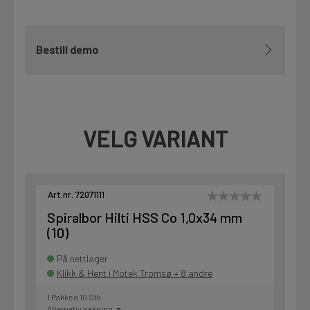
Bestill demo
VELG VARIANT
Art.nr. 72071111
Spiralbor Hilti HSS Co 1,0x34 mm
(10)
På nettlager
Klikk & Hent i Motek Tromsø + 8 andre
1 Pakke a 10 Stk
Alternativ pakning