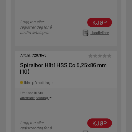
KJØP
Logg inn eller
registrer deg for å
se din avtalepris
Handleliste
Art.nr. 72071145
Spiralbor Hilti HSS Co 5,25x86 mm
(10)
Ikke på nettlager
1 Pakke a 10 Stk
Alternativ pakning
KJØP
Logg inn eller
registrer deg for å