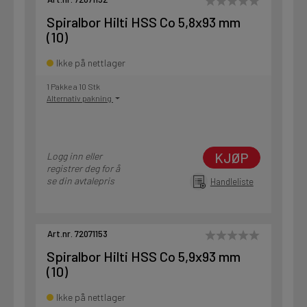
Spiralbor Hilti HSS Co 5,8x93 mm
(10)
Ikke på nettlager
1 Pakke a 10 Stk
Alternativ pakning
KJØP
Logg inn eller
registrer deg for å
se din avtalepris
Handleliste
Art.nr. 72071153
Spiralbor Hilti HSS Co 5,9x93 mm
(10)
Ikke på nettlager