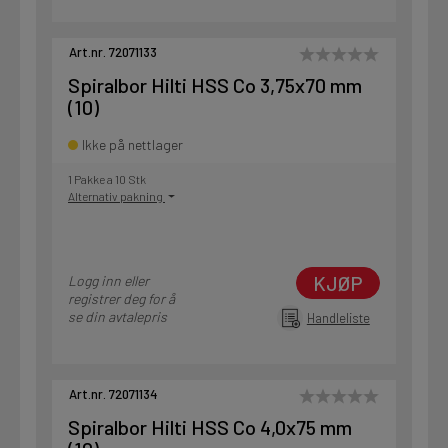
Art.nr. 72071133
Spiralbor Hilti HSS Co 3,75x70 mm
(10)
Ikke på nettlager
1 Pakke a 10 Stk
Alternativ pakning
KJØP
Logg inn eller
registrer deg for å
se din avtalepris
Handleliste
Art.nr. 72071134
Spiralbor Hilti HSS Co 4,0x75 mm