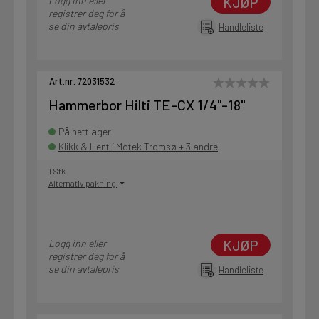
KJØP
Logg inn eller
registrer deg for å
se din avtalepris
Handleliste
Art.nr. 72031532
Hammerbor Hilti TE-CX 1/4"-18"
På nettlager
Klikk & Hent i Motek Tromsø + 3 andre
1 Stk
Alternativ pakning
KJØP
Logg inn eller
registrer deg for å
se din avtalepris
Handleliste