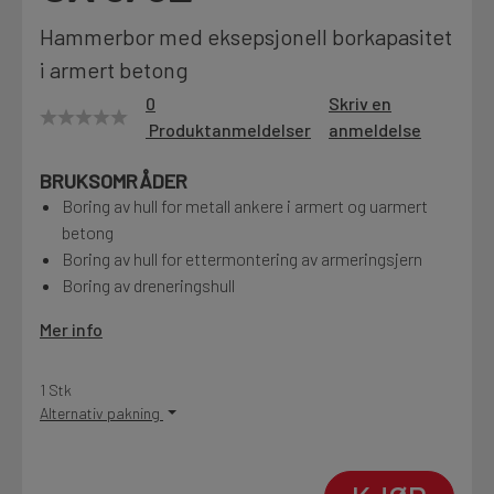
Motek
Hammerbor med eksepsjonell borkapasitet
i armert betong
0
Skriv en
Produktanmeldelser
anmeldelse
Finn butikk
Kontakt og åpningstider
BRUKSOMRÅDER
Boring av hull for metall ankere i armert og uarmert
betong
Kontakt
Boring av hull for ettermontering av armeringsjern
Fra rådgivning til sporing av ordre
Boring av dreneringshull
Mer info
Kampanjer
Kvalitetsprodukter til ekstra gode priser
1 Stk
Alternativ pakning
Produktnyheter
Siste nytt om dine favorittprodukter