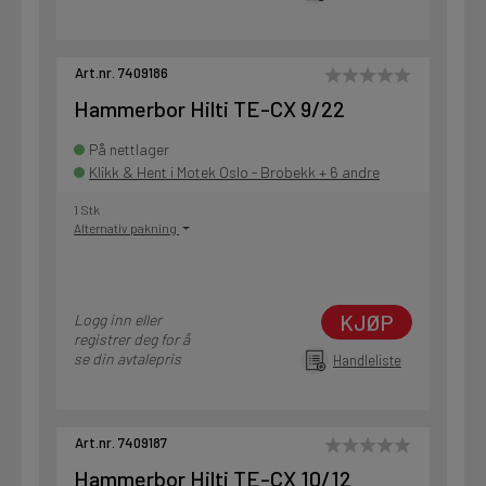
Art.nr. 7409186
Hammerbor Hilti TE-CX 9/22
På nettlager
Klikk & Hent i Motek Oslo - Brobekk + 6 andre
1 Stk
Alternativ pakning
KJØP
Logg inn eller
registrer deg for å
se din avtalepris
Handleliste
Art.nr. 7409187
Hammerbor Hilti TE-CX 10/12