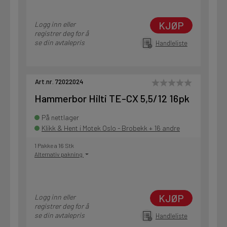
KJØP
Logg inn eller
registrer deg for å
se din avtalepris
Handleliste
Art.nr. 72022024
Hammerbor Hilti TE-CX 5,5/12 16pk
På nettlager
Klikk & Hent i Motek Oslo - Brobekk + 16 andre
1 Pakke a 16 Stk
Alternativ pakning
KJØP
Logg inn eller
registrer deg for å
se din avtalepris
Handleliste