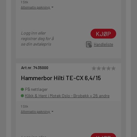
1 Stk
Alternativ pakning
KJØP
Logg inn eller
registrer deg for å
se din avtalepris
Handleliste
Art.nr. 7435000
Hammerbor Hilti TE-CX 6,4/15
På nettlager
Klikk & Hent i Motek Oslo - Brobekk + 26 andre
1 Stk
Alternativ pakning