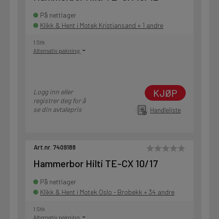
På nettlager
Klikk & Hent i Motek Kristiansand + 1 andre
1 Stk
Alternativ pakning
KJØP
Logg inn eller
registrer deg for å
se din avtalepris
Handleliste
Art.nr. 7409188
Hammerbor Hilti TE-CX 10/17
På nettlager
Klikk & Hent i Motek Oslo - Brobekk + 34 andre
1 Stk
Alternativ pakning