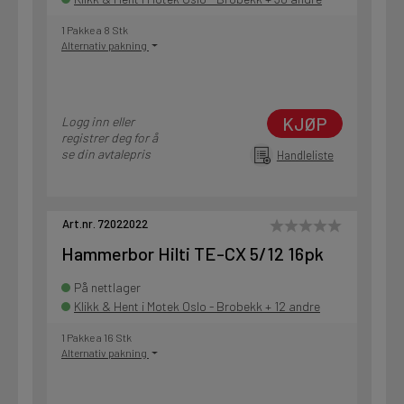
1 Pakke a 8 Stk
Alternativ pakning
KJØP
Logg inn eller
registrer deg for å
se din avtalepris
Handleliste
Art.nr. 72022022
Hammerbor Hilti TE-CX 5/12 16pk
På nettlager
Klikk & Hent i Motek Oslo - Brobekk + 12 andre
1 Pakke a 16 Stk
Alternativ pakning