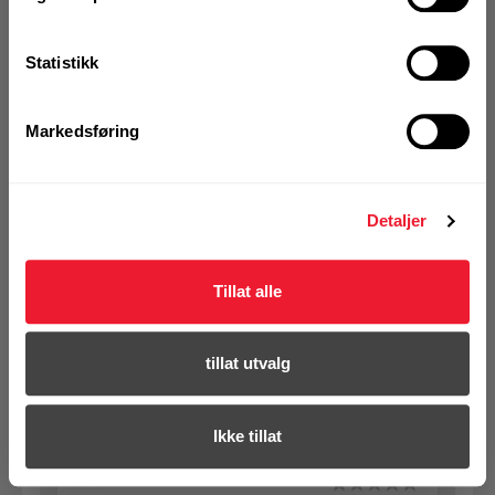
se din avtalepris
Handleliste
Statistikk
Art.nr. 72022028
Markedsføring
Hammerbor Hilti TE-CX 6/22 16pk
På nettlager
Klikk & Hent i Motek Tromsø + 10 andre
Detaljer
1 Pakke a 16 Stk
Alternativ pakning
Tillat alle
KJØP
Logg inn eller
tillat utvalg
registrer deg for å
se din avtalepris
Handleliste
Ikke tillat
Art.nr. 72022000