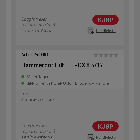
KJØP
Logg inn eller
registrer deg for å
se din avtalepris
Handleliste
Art.nr. 7409183
Hammerbor Hilti TE-CX 8.5/17
På nettlager
Klikk & Hent i Motek Oslo - Brobekk + 7 andre
1 Stk
Alternativ pakning
KJØP
Logg inn eller
registrer deg for å
se din avtalepris
Handleliste