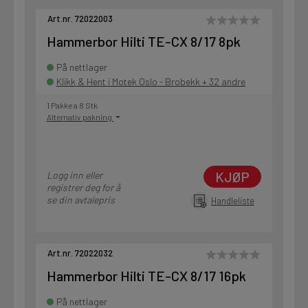
Art.nr. 72022003
Hammerbor Hilti TE-CX 8/17 8pk
På nettlager
Klikk & Hent i Motek Oslo - Brobekk + 32 andre
1 Pakke a 8 Stk
Alternativ pakning
KJØP
Logg inn eller
registrer deg for å
se din avtalepris
Handleliste
Art.nr. 72022032
Hammerbor Hilti TE-CX 8/17 16pk
På nettlager