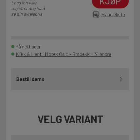
KJØP
Logg inn eller
registrer deg for å
se din avtalepris
Handleliste
På nettlager
Klikk & Hent i Motek Oslo - Brobekk + 31 andre
Bestill demo
VELG VARIANT