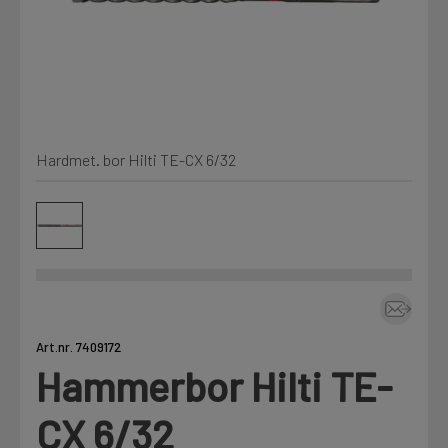
Min Fleet
NYHET
Kjemi, vindsperre og branntetting
Mine henvendelser
Installasjon
Hardmet. bor Hilti TE-CX 6/32
Annet
Prislister
Firmainformasjon
Tjenester
Prosjekter
Art.nr. 7409172
Hammerbor Hilti TE-
Fag
LOGG UT
CX 6/32