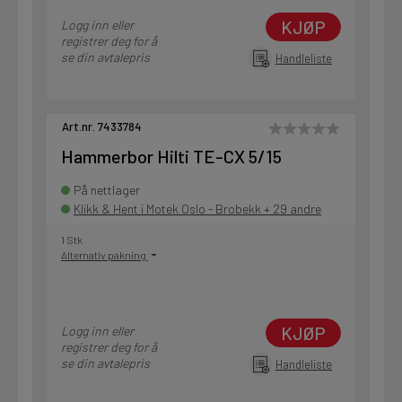
KJØP
Logg inn eller
registrer deg for å
se din avtalepris
Handleliste
Art.nr. 7433784
Hammerbor Hilti TE-CX 5/15
På nettlager
Klikk & Hent i Motek Oslo - Brobekk + 29 andre
1 Stk
Alternativ pakning
KJØP
Logg inn eller
registrer deg for å
se din avtalepris
Handleliste