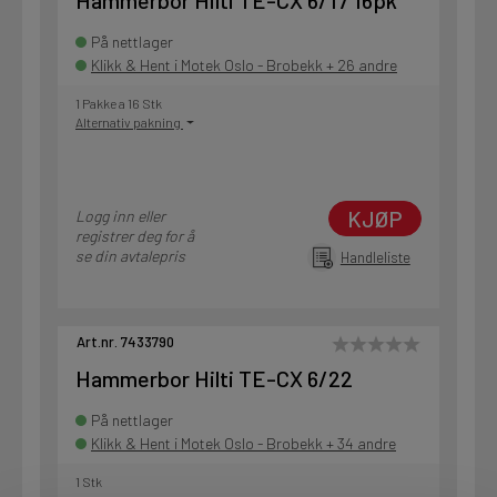
Hammerbor Hilti TE-CX 6/17 16pk
På nettlager
Klikk & Hent i Motek Oslo - Brobekk + 26 andre
1 Pakke a 16 Stk
Alternativ pakning
KJØP
Logg inn eller
registrer deg for å
se din avtalepris
Handleliste
Art.nr. 7433790
Hammerbor Hilti TE-CX 6/22
På nettlager
Klikk & Hent i Motek Oslo - Brobekk + 34 andre
1 Stk