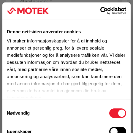
Alternativ pakning
KJØP
Logg inn eller
registrer deg for å
Denne nettsiden anvender cookies
se din avtalepris
Handleliste
Vi bruker informasjonskapsler for å gi innhold og
annonser et personlig preg, for å levere sosiale
mediefunksjoner og for å analysere trafikken vår. Vi deler
Art.nr. 72021999
dessuten informasjon om hvordan du bruker nettstedet
Hammerbor Hilti TE-CX 6/22 8pk
vårt, med partnerne våre innen sosiale medier,
annonsering og analysearbeid, som kan kombinere den
På nettlager
med annen informasjon du har gjort tilgjengelig for dem,
Klikk & Hent i Motek Arendal + 16 andre
eller som de har samlet inn gjennom din bruk av
1 Pakke a 8 Stk
tjenestene deres.
Alternativ pakning
Samtykkevalg
Nødvendig
KJØP
Logg inn eller
Egenskaper
registrer deg for å