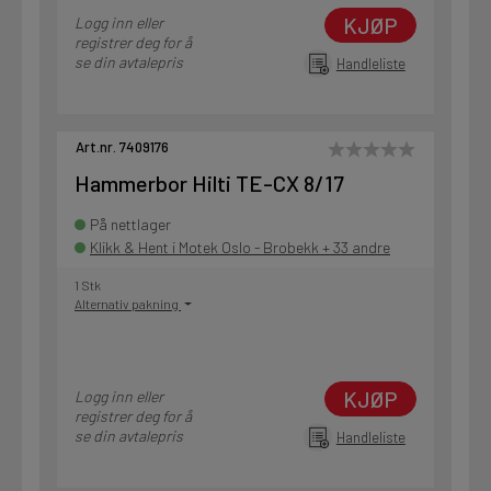
KJØP
Logg inn eller
registrer deg for å
se din avtalepris
Handleliste
Art.nr. 7409176
Hammerbor Hilti TE-CX 8/17
På nettlager
Klikk & Hent i Motek Oslo - Brobekk + 33 andre
1 Stk
Alternativ pakning
KJØP
Logg inn eller
registrer deg for å
se din avtalepris
Handleliste