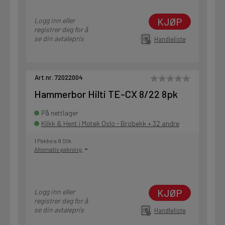
KJØP
Logg inn eller
registrer deg for å
se din avtalepris
Handleliste
Art.nr. 72022004
Hammerbor Hilti TE-CX 8/22 8pk
På nettlager
Klikk & Hent i Motek Oslo - Brobekk + 32 andre
1 Pakke a 8 Stk
Alternativ pakning
KJØP
Logg inn eller
registrer deg for å
se din avtalepris
Handleliste