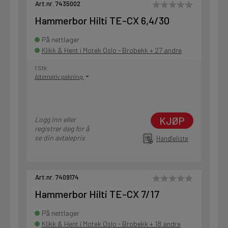
Art.nr. 7435002
Hammerbor Hilti TE-CX 6,4/30
På nettlager
Klikk & Hent i Motek Oslo - Brobekk + 27 andre
1 Stk
Alternativ pakning
KJØP
Logg inn eller
registrer deg for å
se din avtalepris
Handleliste
Art.nr. 7409174
Hammerbor Hilti TE-CX 7/17
På nettlager
Klikk & Hent i Motek Oslo - Brobekk + 18 andre