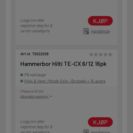
KJØP
Logg inn eller
registrer deg for å
se din avtalepris
Handleliste
Art.nr. 72022026
Hammerbor Hilti TE-CX 6/12 16pk
På nettlager
Klikk & Hent i Motek Oslo - Brobekk + 15 andre
1 Pakke a 16 Stk
Alternativ pakning
KJØP
Logg inn eller
registrer deg for å
se din avtalepris
Handleliste