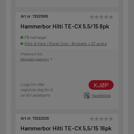
Art.nr. 72021995
Hammerbor Hilti TE-CX 5,5/15 8pk
På nettlager
Klikk & Hent i Motek Oslo - Brobekk + 32 andre
1 Pakke a 8 Stk
Alternativ pakning
KJØP
Logg inn eller
registrer deg for å
se din avtalepris
Handleliste
Art.nr. 72022025
Hammerbor Hilti TE-CX 5,5/15 16pk