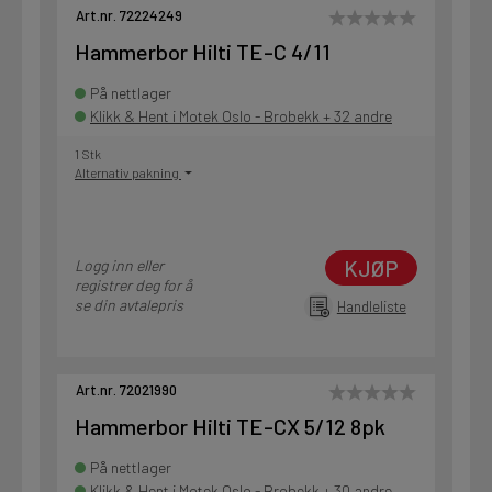
Art.nr. 72224249
Hammerbor Hilti TE-C 4/11
På nettlager
Klikk & Hent i Motek Oslo - Brobekk + 32 andre
1 Stk
Alternativ pakning
KJØP
Logg inn eller
registrer deg for å
se din avtalepris
Handleliste
Art.nr. 72021990
Hammerbor Hilti TE-CX 5/12 8pk
På nettlager
Klikk & Hent i Motek Oslo - Brobekk + 30 andre