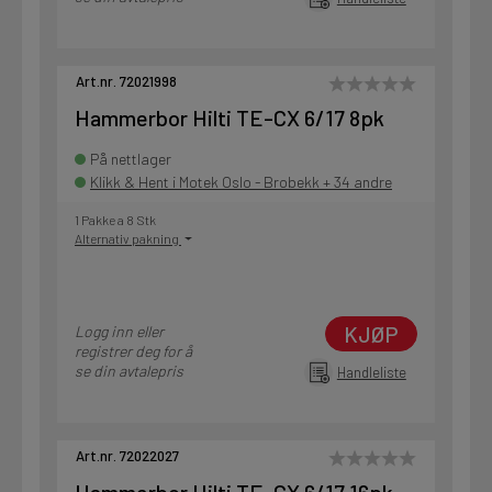
Art.nr. 72021998
Hammerbor Hilti TE-CX 6/17 8pk
På nettlager
Klikk & Hent i Motek Oslo - Brobekk + 34 andre
1 Pakke a 8 Stk
Alternativ pakning
KJØP
Logg inn eller
registrer deg for å
se din avtalepris
Handleliste
Art.nr. 72022027