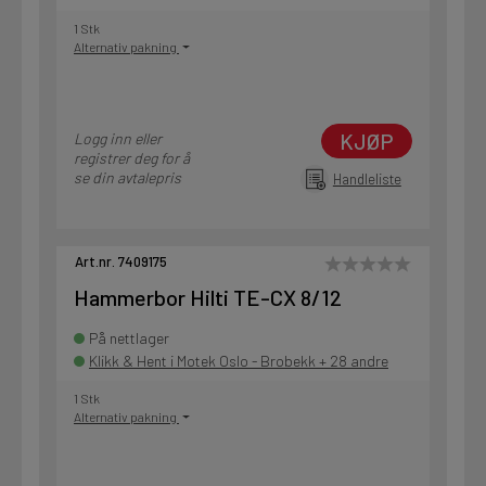
1 Stk
Alternativ pakning
KJØP
Logg inn eller
registrer deg for å
se din avtalepris
Handleliste
Art.nr. 7409175
Hammerbor Hilti TE-CX 8/12
På nettlager
Klikk & Hent i Motek Oslo - Brobekk + 28 andre
1 Stk
Alternativ pakning