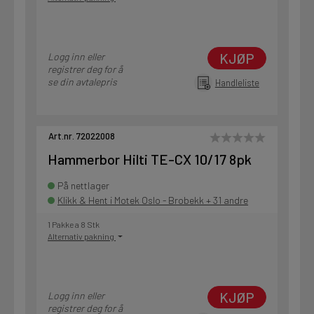
KJØP
Logg inn eller
registrer deg for å
se din avtalepris
Handleliste
Art.nr. 72022008
Hammerbor Hilti TE-CX 10/17 8pk
På nettlager
Klikk & Hent i Motek Oslo - Brobekk + 31 andre
1 Pakke a 8 Stk
Alternativ pakning
KJØP
Logg inn eller
registrer deg for å