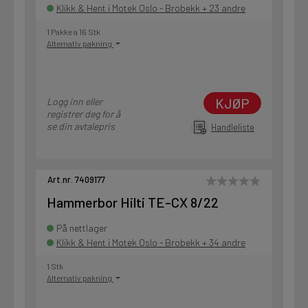
Klikk & Hent i Motek Oslo - Brobekk + 23 andre
1 Pakke a 16 Stk
Alternativ pakning
KJØP
Logg inn eller
registrer deg for å
se din avtalepris
Handleliste
Art.nr. 7409177
Hammerbor Hilti TE-CX 8/22
På nettlager
Klikk & Hent i Motek Oslo - Brobekk + 34 andre
1 Stk
Alternativ pakning