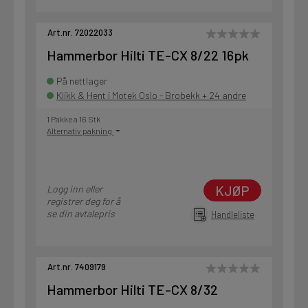
Art.nr. 72022033
Hammerbor Hilti TE-CX 8/22 16pk
På nettlager
Klikk & Hent i Motek Oslo - Brobekk + 24 andre
1 Pakke a 16 Stk
Alternativ pakning
KJØP
Logg inn eller
registrer deg for å
se din avtalepris
Handleliste
Art.nr. 7409179
Hammerbor Hilti TE-CX 8/32