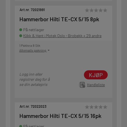
Art.nr. 72021991
Hammerbor Hilti TE-CX 5/15 8pk
På nettlager
Klikk & Hent i Motek Oslo - Brobekk + 29 andre
1 Pakke a 8 Stk
Alternativ pakning
KJØP
Logg inn eller
registrer deg for å
se din avtalepris
Handleliste
Art.nr. 72022023
Hammerbor Hilti TE-CX 5/15 16pk
På nettlager