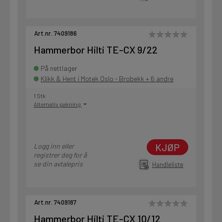
Art.nr. 7409186
Hammerbor Hilti TE-CX 9/22
På nettlager
Klikk & Hent i Motek Oslo - Brobekk + 6 andre
1 Stk
Alternativ pakning
KJØP
Logg inn eller
registrer deg for å
se din avtalepris
Handleliste
Art.nr. 7409187
Hammerbor Hilti TE-CX 10/12