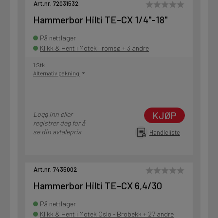
Art.nr. 72031532
Hammerbor Hilti TE-CX 1/4"-18"
På nettlager
Klikk & Hent i Motek Tromsø + 3 andre
1 Stk
Alternativ pakning
KJØP
Logg inn eller
registrer deg for å
se din avtalepris
Handleliste
Art.nr. 7435002
Hammerbor Hilti TE-CX 6,4/30
På nettlager
Klikk & Hent i Motek Oslo - Brobekk + 27 andre