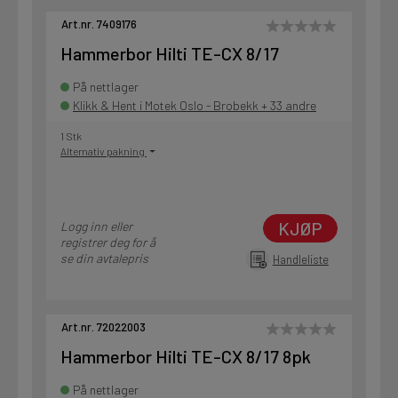
Art.nr. 7409176
Hammerbor Hilti TE-CX 8/17
På nettlager
Klikk & Hent i Motek Oslo - Brobekk + 33 andre
1 Stk
Alternativ pakning
KJØP
Logg inn eller
registrer deg for å
se din avtalepris
Handleliste
Art.nr. 72022003
Hammerbor Hilti TE-CX 8/17 8pk
På nettlager