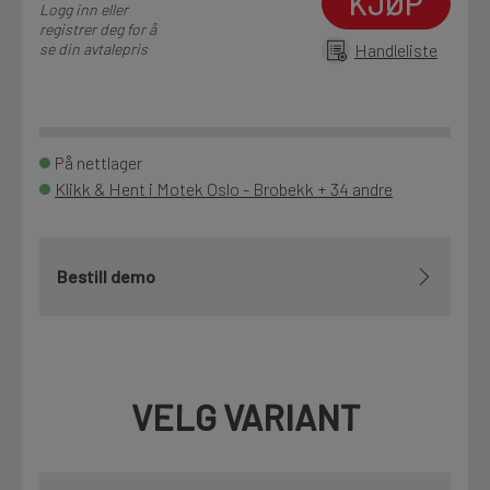
KJØP
Logg inn eller
registrer deg for å
se din avtalepris
Handleliste
På nettlager
Klikk & Hent i Motek Oslo - Brobekk + 34 andre
Bestill demo
VELG VARIANT