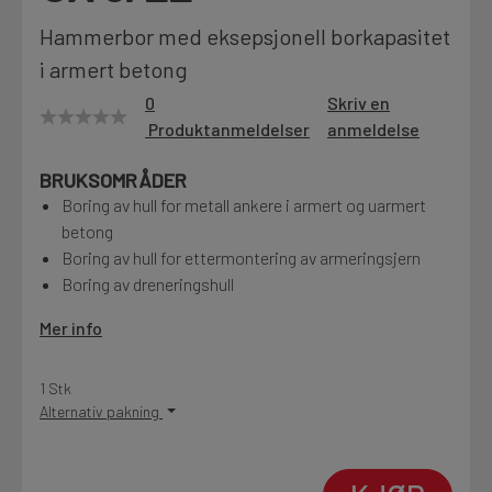
Motek
Hammerbor med eksepsjonell borkapasitet
i armert betong
0
Skriv en
Produktanmeldelser
anmeldelse
Finn butikk
Kontakt og åpningstider
BRUKSOMRÅDER
Boring av hull for metall ankere i armert og uarmert
betong
Kontakt
Boring av hull for ettermontering av armeringsjern
Fra rådgivning til sporing av ordre
Boring av dreneringshull
Mer info
Kampanjer
Kvalitetsprodukter til ekstra gode priser
1 Stk
Alternativ pakning
Produktnyheter
Siste nytt om dine favorittprodukter