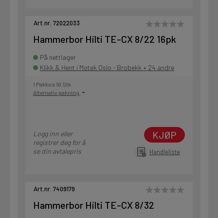
Art.nr. 72022033
Hammerbor Hilti TE-CX 8/22 16pk
På nettlager
Klikk & Hent i Motek Oslo - Brobekk + 24 andre
1 Pakke a 16 Stk
Alternativ pakning
KJØP
Logg inn eller
registrer deg for å
se din avtalepris
Handleliste
Art.nr. 7409179
Hammerbor Hilti TE-CX 8/32