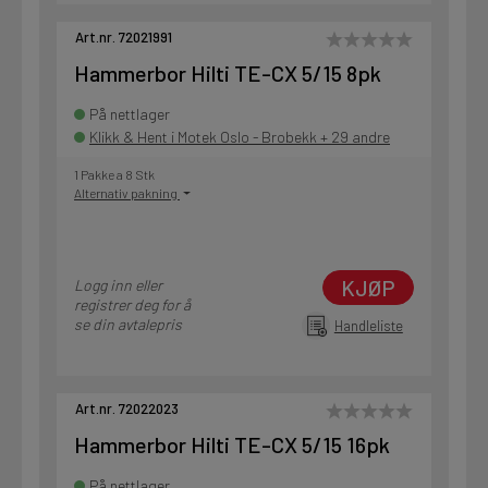
Art.nr. 72021991
Hammerbor Hilti TE-CX 5/15 8pk
På nettlager
Klikk & Hent i Motek Oslo - Brobekk + 29 andre
1 Pakke a 8 Stk
Alternativ pakning
KJØP
Logg inn eller
registrer deg for å
se din avtalepris
Handleliste
Art.nr. 72022023
Hammerbor Hilti TE-CX 5/15 16pk
På nettlager