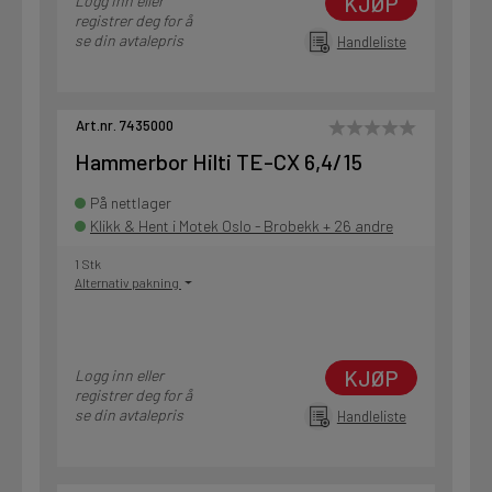
KJØP
Logg inn eller
registrer deg for å
se din avtalepris
Handleliste
Art.nr. 7435000
Hammerbor Hilti TE-CX 6,4/15
På nettlager
Klikk & Hent i Motek Oslo - Brobekk + 26 andre
1 Stk
Alternativ pakning
KJØP
Logg inn eller
registrer deg for å
se din avtalepris
Handleliste