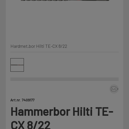
Min Fleet
NYHET
Kjemi, vindsperre og branntetting
Mine henvendelser
Installasjon
Hardmet.bor Hilti TE-CX 8/22
Annet
Prislister
Firmainformasjon
Tjenester
Prosjekter
Art.nr. 7409177
Hammerbor Hilti TE-
Fag
LOGG UT
CX 8/22