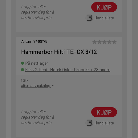
KJØP
Logg inn eller
registrer deg for å
se din avtalepris
Handleliste
Art.nr. 7409175
Hammerbor Hilti TE-CX 8/12
På nettlager
Klikk & Hent i Motek Oslo - Brobekk + 28 andre
1 Stk
Alternativ pakning
KJØP
Logg inn eller
registrer deg for å
se din avtalepris
Handleliste