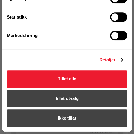
se din avtalepris
Handleliste
Statistikk
Art.nr. 72022028
Markedsføring
Hammerbor Hilti TE-CX 6/22 16pk
På nettlager
Klikk & Hent i Motek Tromsø + 10 andre
Detaljer
1 Pakke a 16 Stk
Alternativ pakning
Tillat alle
KJØP
Logg inn eller
tillat utvalg
registrer deg for å
se din avtalepris
Handleliste
Ikke tillat
Art.nr. 72022000