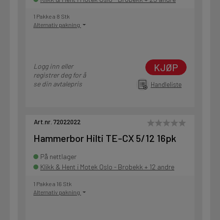
1 Pakke a 8 Stk
Alternativ pakning
KJØP
Logg inn eller
registrer deg for å
se din avtalepris
Handleliste
Art.nr. 72022022
Hammerbor Hilti TE-CX 5/12 16pk
På nettlager
Klikk & Hent i Motek Oslo - Brobekk + 12 andre
1 Pakke a 16 Stk
Alternativ pakning