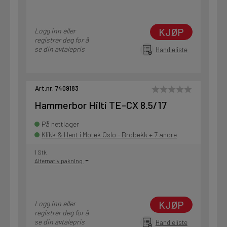
KJØP
Logg inn eller
registrer deg for å
se din avtalepris
Handleliste
Art.nr. 7409183
Hammerbor Hilti TE-CX 8.5/17
På nettlager
Klikk & Hent i Motek Oslo - Brobekk + 7 andre
1 Stk
Alternativ pakning
KJØP
Logg inn eller
registrer deg for å
se din avtalepris
Handleliste