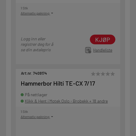
1 Stk
Alternativ pakning
KJØP
Logg inn eller
registrer deg for å
se din avtalepris
Handleliste
Art.nr. 7409174
Hammerbor Hilti TE-CX 7/17
På nettlager
Klikk & Hent i Motek Oslo - Brobekk + 18 andre
1 Stk
Alternativ pakning