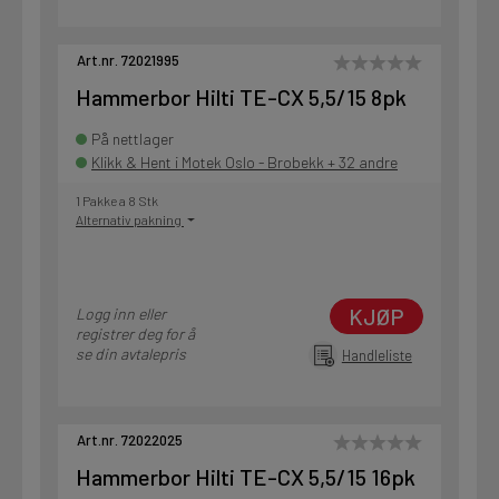
Art.nr. 72021995
Hammerbor Hilti TE-CX 5,5/15 8pk
På nettlager
Klikk & Hent i Motek Oslo - Brobekk + 32 andre
1 Pakke a 8 Stk
Alternativ pakning
KJØP
Logg inn eller
registrer deg for å
se din avtalepris
Handleliste
Art.nr. 72022025
Hammerbor Hilti TE-CX 5,5/15 16pk