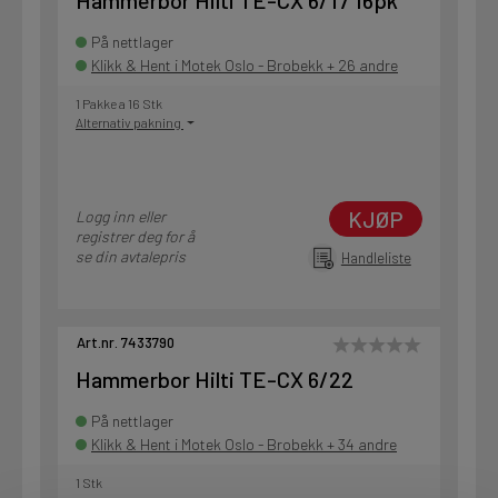
Hammerbor Hilti TE-CX 6/17 16pk
På nettlager
Klikk & Hent i Motek Oslo - Brobekk + 26 andre
1 Pakke a 16 Stk
Alternativ pakning
KJØP
Logg inn eller
registrer deg for å
se din avtalepris
Handleliste
Art.nr. 7433790
Hammerbor Hilti TE-CX 6/22
På nettlager
Klikk & Hent i Motek Oslo - Brobekk + 34 andre
1 Stk