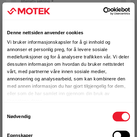
Alternativ pakning
KJØP
Logg inn eller
registrer deg for å
Denne nettsiden anvender cookies
se din avtalepris
Handleliste
Vi bruker informasjonskapsler for å gi innhold og
annonser et personlig preg, for å levere sosiale
mediefunksjoner og for å analysere trafikken vår. Vi deler
Art.nr. 72021999
dessuten informasjon om hvordan du bruker nettstedet
Hammerbor Hilti TE-CX 6/22 8pk
vårt, med partnerne våre innen sosiale medier,
annonsering og analysearbeid, som kan kombinere den
På nettlager
med annen informasjon du har gjort tilgjengelig for dem,
Klikk & Hent i Motek Arendal + 16 andre
eller som de har samlet inn gjennom din bruk av
1 Pakke a 8 Stk
tjenestene deres.
Alternativ pakning
Samtykkevalg
Nødvendig
KJØP
Logg inn eller
Egenskaper
registrer deg for å