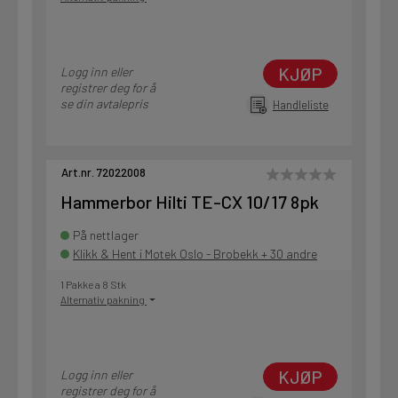
KJØP
Logg inn eller
registrer deg for å
se din avtalepris
Handleliste
Art.nr. 72022008
Hammerbor Hilti TE-CX 10/17 8pk
På nettlager
Klikk & Hent i Motek Oslo - Brobekk + 30 andre
1 Pakke a 8 Stk
Alternativ pakning
KJØP
Logg inn eller
registrer deg for å