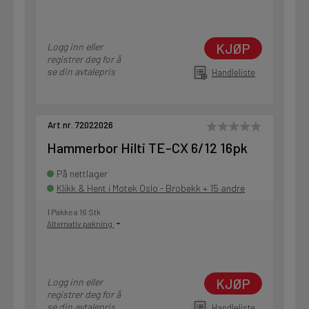
KJØP
Logg inn eller
registrer deg for å
se din avtalepris
Handleliste
Art.nr. 72022026
Hammerbor Hilti TE-CX 6/12 16pk
På nettlager
Klikk & Hent i Motek Oslo - Brobekk + 15 andre
1 Pakke a 16 Stk
Alternativ pakning
KJØP
Logg inn eller
registrer deg for å
se din avtalepris
Handleliste