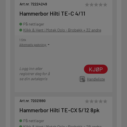
Art.nr. 72224249
Hammerbor Hilti TE-C 4/11
På nettlager
Klikk & Hent i Motek Oslo - Brobekk + 32 andre
1 Stk
Alternativ pakning
KJØP
Logg inn eller
registrer deg for å
se din avtalepris
Handleliste
Art.nr. 72021990
Hammerbor Hilti TE-CX 5/12 8pk
På nettlager
Klikk & Hent i Motek Oslo - Brobekk + 29 andre