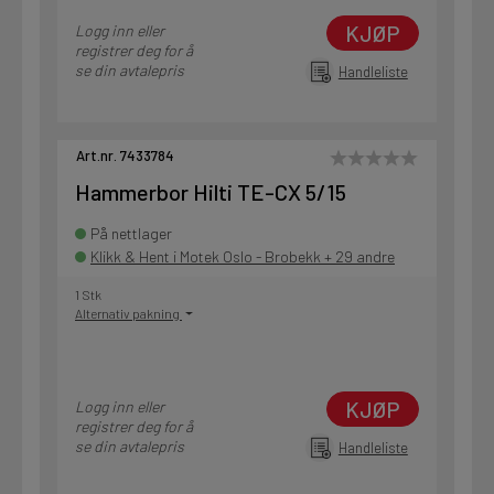
KJØP
Logg inn eller
registrer deg for å
se din avtalepris
Handleliste
Art.nr. 7433784
Hammerbor Hilti TE-CX 5/15
På nettlager
Klikk & Hent i Motek Oslo - Brobekk + 29 andre
1 Stk
Alternativ pakning
KJØP
Logg inn eller
registrer deg for å
se din avtalepris
Handleliste