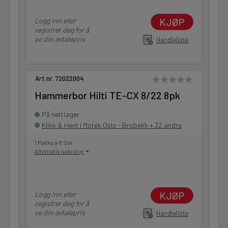
KJØP
Logg inn eller
registrer deg for å
se din avtalepris
Handleliste
Art.nr. 72022004
Hammerbor Hilti TE-CX 8/22 8pk
På nettlager
Klikk & Hent i Motek Oslo - Brobekk + 32 andre
1 Pakke a 8 Stk
Alternativ pakning
KJØP
Logg inn eller
registrer deg for å
se din avtalepris
Handleliste