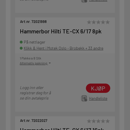
Art.nr. 72021998
Hammerbor Hilti TE-CX 6/17 8pk
På nettlager
Klikk & Hent i Motek Oslo - Brobekk + 33 andre
1 Pakke a 8 Stk
Alternativ pakning
KJØP
Logg inn eller
registrer deg for å
se din avtalepris
Handleliste
Art.nr. 72022027