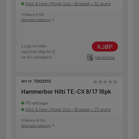
Klikk & Hent i Motek Oslo - Brobekk + 32 andre
1 Pakke a 8 Stk
Alternativ pakning
KJØP
Logg inn eller
registrer deg for å
se din avtalepris
Handleliste
Art.nr. 72022032
Hammerbor Hilti TE-CX 8/17 16pk
På nettlager
Klikk & Hent i Motek Oslo - Brobekk + 23 andre
1 Pakke a 16 Stk
Alternativ pakning