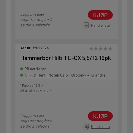
KJØP
Logg inn eller
registrer deg for å
se din avtalepris
Handleliste
Art.nr. 72022024
Hammerbor Hilti TE-CX 5,5/12 16pk
På nettlager
Klikk & Hent i Motek Oslo - Brobekk + 16 andre
1 Pakke a 16 Stk
Alternativ pakning
KJØP
Logg inn eller
registrer deg for å
se din avtalepris
Handleliste