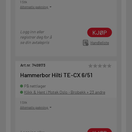
1 Stk
Alternativ pakning
KJØP
Logg inn eller
registrer deg for å
se din avtalepris
Handleliste
Art.nr. 7409173
Hammerbor Hilti TE-CX 6/51
På nettlager
Klikk & Hent i Motek Oslo - Brobekk + 23 andre
1 Stk
Alternativ pakning