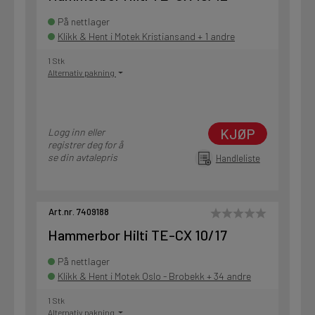
På nettlager
Klikk & Hent i Motek Kristiansand + 1 andre
1 Stk
Alternativ pakning
KJØP
Logg inn eller
registrer deg for å
se din avtalepris
Handleliste
Art.nr. 7409188
Hammerbor Hilti TE-CX 10/17
På nettlager
Klikk & Hent i Motek Oslo - Brobekk + 34 andre
1 Stk
Alternativ pakning