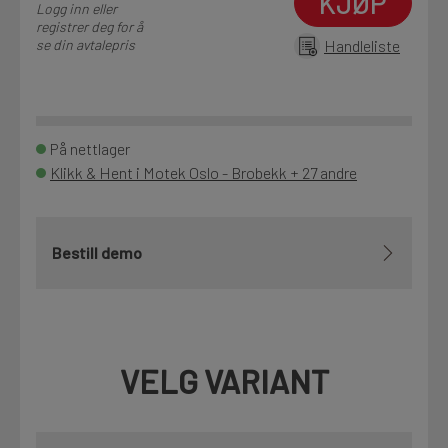
KJØP
Logg inn eller
registrer deg for å
se din avtalepris
Handleliste
På nettlager
Klikk & Hent i Motek Oslo - Brobekk + 27 andre
Bestill demo
VELG VARIANT