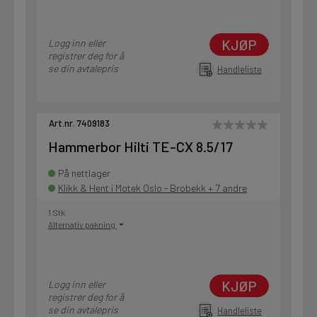
KJØP
Logg inn eller
registrer deg for å
se din avtalepris
Handleliste
Art.nr. 7409183
Hammerbor Hilti TE-CX 8.5/17
På nettlager
Klikk & Hent i Motek Oslo - Brobekk + 7 andre
1 Stk
Alternativ pakning
KJØP
Logg inn eller
registrer deg for å
se din avtalepris
Handleliste