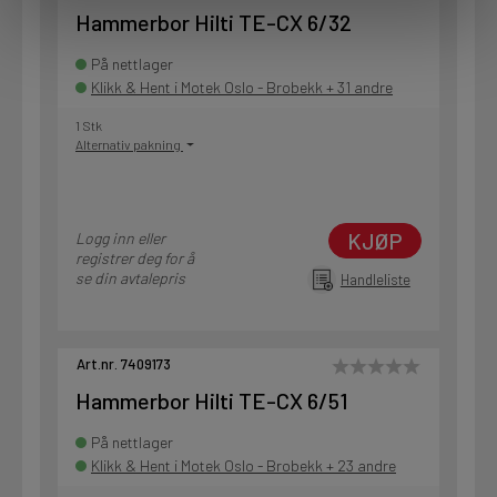
Hammerbor Hilti TE-CX 6/32
På nettlager
Klikk & Hent i Motek Oslo - Brobekk + 31 andre
1 Stk
Alternativ pakning
KJØP
Logg inn eller
registrer deg for å
se din avtalepris
Handleliste
Art.nr. 7409173
Hammerbor Hilti TE-CX 6/51
På nettlager
Klikk & Hent i Motek Oslo - Brobekk + 23 andre