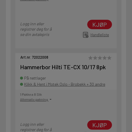
KJØP
Logg inn eller
registrer deg for å
se din avtalepris
Handleliste
Art.nr. 72022008
Hammerbor Hilti TE-CX 10/17 8pk
På nettlager
Klikk & Hent i Motek Oslo - Brobekk + 30 andre
1 Pakke a 8 Stk
Alternativ pakning
KJØP
Logg inn eller
registrer deg for å