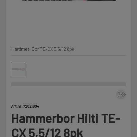
Min Fleet
NYHET
Kjemi, vindsperre og branntetting
Mine henvendelser
Installasjon
Hardmet. Bor TE-CX 5,5/12 8pk
Annet
Prislister
Firmainformasjon
Tjenester
Prosjekter
Art.nr. 72021994
Hammerbor Hilti TE-
Fag
LOGG UT
CX 5,5/12 8pk