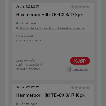
Art.nr. 72022003
Hammerbor Hilti TE-CX 8/17 8pk
På nettlager
Klikk & Hent i Motek Oslo - Brobekk + 32 andre
1 Pakke a 8 Stk
Alternativ pakning
KJØP
Logg inn eller
registrer deg for å
se din avtalepris
Handleliste
Art.nr. 72022032
Hammerbor Hilti TE-CX 8/17 16pk
På nettlager