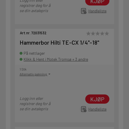
KJØP
Logg inn eller
registrer deg for å
se din avtalepris
Handleliste
Art.nr. 72031532
Hammerbor Hilti TE-CX 1/4"-18"
På nettlager
Klikk & Hent i Motek Tromsø + 3 andre
1 Stk
Alternativ pakning
KJØP
Logg inn eller
registrer deg for å
se din avtalepris
Handleliste