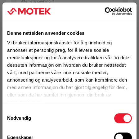
Alternativ pakning
KJØP
Logg inn eller
registrer deg for å
Denne nettsiden anvender cookies
se din avtalepris
Handleliste
Vi bruker informasjonskapsler for å gi innhold og
annonser et personlig preg, for å levere sosiale
mediefunksjoner og for å analysere trafikken vår. Vi deler
Art.nr. 72022028
dessuten informasjon om hvordan du bruker nettstedet
Hammerbor Hilti TE-CX 6/22 16pk
vårt, med partnerne våre innen sosiale medier,
annonsering og analysearbeid, som kan kombinere den
På nettlager
med annen informasjon du har gjort tilgjengelig for dem,
Klikk & Hent i Motek Tromsø + 10 andre
eller som de har samlet inn gjennom din bruk av
1 Pakke a 16 Stk
tjenestene deres.
Alternativ pakning
Samtykkevalg
Nødvendig
KJØP
Logg inn eller
Egenskaper
registrer deg for å