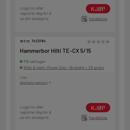
KJØP
Logg inn eller
registrer deg for å
se din avtalepris
Handleliste
Art.nr. 7433784
Hammerbor Hilti TE-CX 5/15
På nettlager
Klikk & Hent i Motek Oslo - Brobekk + 29 andre
1 Stk
Alternativ pakning
KJØP
Logg inn eller
registrer deg for å
se din avtalepris
Handleliste