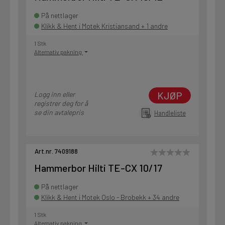
På nettlager
Klikk & Hent i Motek Kristiansand + 1 andre
1 Stk
Alternativ pakning
KJØP
Logg inn eller
registrer deg for å
se din avtalepris
Handleliste
Art.nr. 7409188
Hammerbor Hilti TE-CX 10/17
På nettlager
Klikk & Hent i Motek Oslo - Brobekk + 34 andre
1 Stk
Alternativ pakning