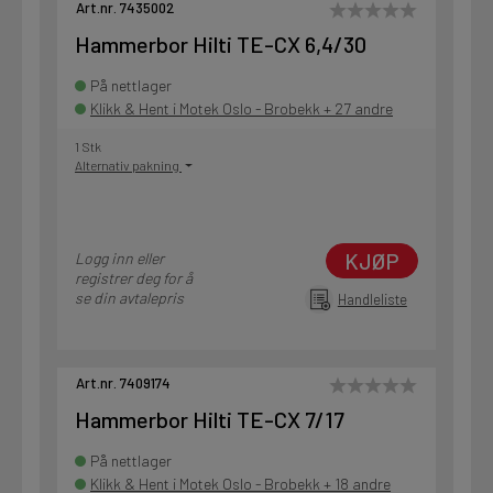
Art.nr. 7435002
Hammerbor Hilti TE-CX 6,4/30
På nettlager
Klikk & Hent i Motek Oslo - Brobekk + 27 andre
1 Stk
Alternativ pakning
KJØP
Logg inn eller
registrer deg for å
se din avtalepris
Handleliste
Art.nr. 7409174
Hammerbor Hilti TE-CX 7/17
På nettlager
Klikk & Hent i Motek Oslo - Brobekk + 18 andre