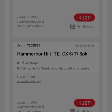
KJØP
Logg inn eller
registrer deg for å
se din avtalepris
Handleliste
Art.nr. 72021998
Hammerbor Hilti TE-CX 6/17 8pk
På nettlager
Klikk & Hent i Motek Oslo - Brobekk + 33 andre
1 Pakke a 8 Stk
Alternativ pakning
KJØP
Logg inn eller
registrer deg for å
se din avtalepris
Handleliste