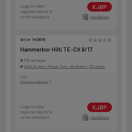
KJØP
Logg inn eller
registrer deg for å
se din avtalepris
Handleliste
Art.nr. 7409176
Hammerbor Hilti TE-CX 8/17
På nettlager
Klikk & Hent i Motek Oslo - Brobekk + 33 andre
1 Stk
Alternativ pakning
KJØP
Logg inn eller
registrer deg for å
se din avtalepris
Handleliste