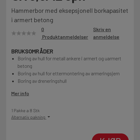
Motek
Hammerbor med eksepsjonell borkapasitet
i armert betong
0
Skriv en
Produktanmeldelser
anmeldelse
Finn butikk
Kontakt og åpningstider
BRUKSOMRÅDER
Boring av hull for metall ankere i armert og uarmert
betong
Kontakt
Boring av hull for ettermontering av armeringsjern
Fra rådgivning til sporing av ordre
Boring av dreneringshull
Mer info
Kampanjer
Kvalitetsprodukter til ekstra gode priser
1 Pakke a 8 Stk
Alternativ pakning
Produktnyheter
Siste nytt om dine favorittprodukter