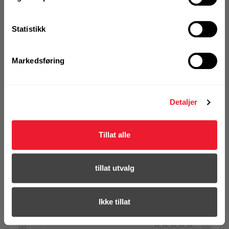
se din avtalepris
Handleliste
Statistikk
Art.nr. 72022000
Markedsføring
Hammerbor Hilti TE-CX 6/27 8pk
På nettlager
Klikk & Hent i Motek Oslo - Brobekk + 22 andre
Detaljer
1 Pakke a 8 Stk
Alternativ pakning
Tillat alle
KJØP
Logg inn eller
tillat utvalg
registrer deg for å
se din avtalepris
Handleliste
Ikke tillat
Art.nr. 7409172