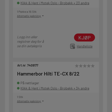
Klikk & Hent i Motek Oslo - Brobekk + 23 andre
1 Pakke a 16 Stk
Alternativ pakning
KJØP
Logg inn eller
registrer deg for å
se din avtalepris
Handleliste
Art.nr. 7409177
Hammerbor Hilti TE-CX 8/22
På nettlager
Klikk & Hent i Motek Oslo - Brobekk + 34 andre
1 Stk
Alternativ pakning