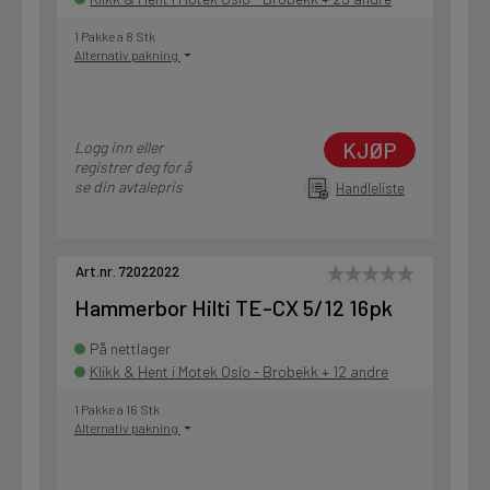
1 Pakke a 8 Stk
Alternativ pakning
KJØP
Logg inn eller
registrer deg for å
se din avtalepris
Handleliste
Art.nr. 72022022
Hammerbor Hilti TE-CX 5/12 16pk
På nettlager
Klikk & Hent i Motek Oslo - Brobekk + 12 andre
1 Pakke a 16 Stk
Alternativ pakning