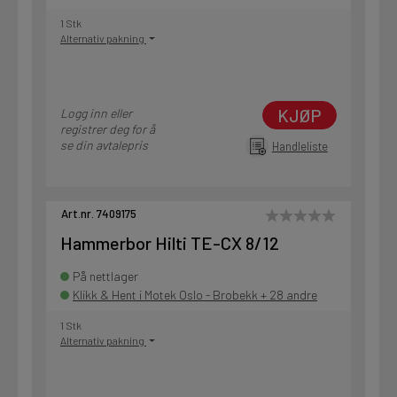
1 Stk
Alternativ pakning
KJØP
Logg inn eller
registrer deg for å
se din avtalepris
Handleliste
Art.nr. 7409175
Hammerbor Hilti TE-CX 8/12
På nettlager
Klikk & Hent i Motek Oslo - Brobekk + 28 andre
1 Stk
Alternativ pakning