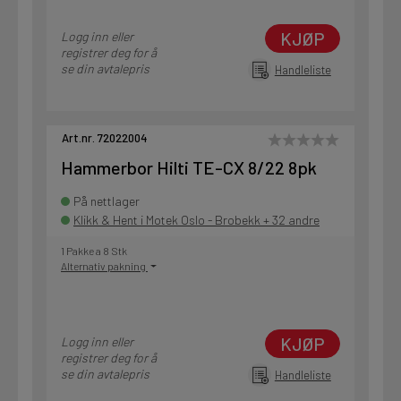
KJØP
Logg inn eller
registrer deg for å
se din avtalepris
Handleliste
Art.nr. 72022004
Hammerbor Hilti TE-CX 8/22 8pk
På nettlager
Klikk & Hent i Motek Oslo - Brobekk + 32 andre
1 Pakke a 8 Stk
Alternativ pakning
KJØP
Logg inn eller
registrer deg for å
se din avtalepris
Handleliste