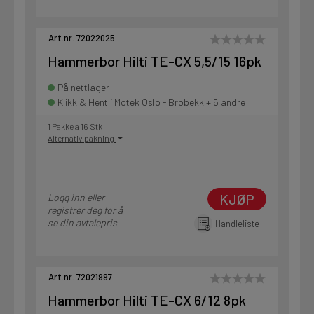
Art.nr. 72022025
Hammerbor Hilti TE-CX 5,5/15 16pk
På nettlager
Klikk & Hent i Motek Oslo - Brobekk + 5 andre
1 Pakke a 16 Stk
Alternativ pakning
KJØP
Logg inn eller
registrer deg for å
se din avtalepris
Handleliste
Art.nr. 72021997
Hammerbor Hilti TE-CX 6/12 8pk