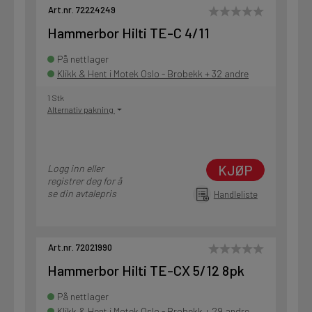
Art.nr. 72224249
Hammerbor Hilti TE-C 4/11
På nettlager
Klikk & Hent i Motek Oslo - Brobekk + 32 andre
1 Stk
Alternativ pakning
KJØP
Logg inn eller
registrer deg for å
se din avtalepris
Handleliste
Art.nr. 72021990
Hammerbor Hilti TE-CX 5/12 8pk
På nettlager
Klikk & Hent i Motek Oslo - Brobekk + 29 andre