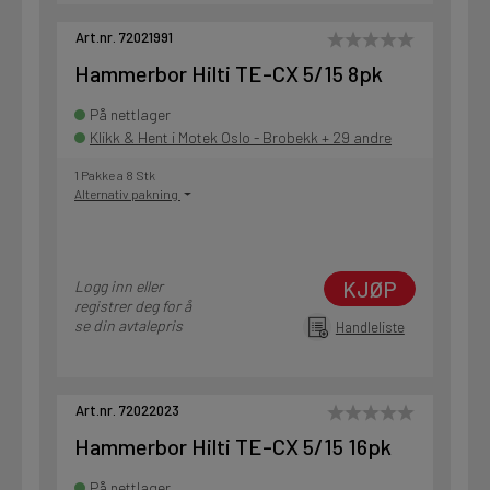
Art.nr. 72021991
Hammerbor Hilti TE-CX 5/15 8pk
På nettlager
Klikk & Hent i Motek Oslo - Brobekk + 29 andre
1 Pakke a 8 Stk
Alternativ pakning
KJØP
Logg inn eller
registrer deg for å
se din avtalepris
Handleliste
Art.nr. 72022023
Hammerbor Hilti TE-CX 5/15 16pk
På nettlager