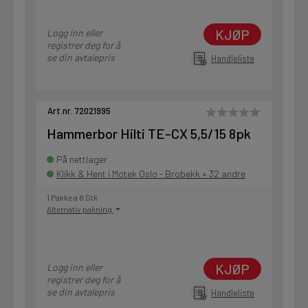
KJØP
Logg inn eller
registrer deg for å
se din avtalepris
Handleliste
Art.nr. 72021995
Hammerbor Hilti TE-CX 5,5/15 8pk
På nettlager
Klikk & Hent i Motek Oslo - Brobekk + 32 andre
1 Pakke a 8 Stk
Alternativ pakning
KJØP
Logg inn eller
registrer deg for å
se din avtalepris
Handleliste