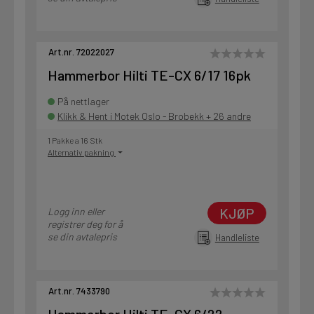
Art.nr. 72022027
Hammerbor Hilti TE-CX 6/17 16pk
På nettlager
Klikk & Hent i Motek Oslo - Brobekk + 26 andre
1 Pakke a 16 Stk
Alternativ pakning
KJØP
Logg inn eller
registrer deg for å
se din avtalepris
Handleliste
Art.nr. 7433790