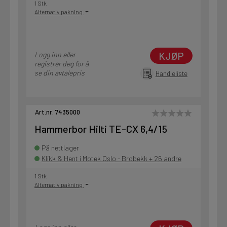
1 Stk
Alternativ pakning
KJØP
Logg inn eller
registrer deg for å
se din avtalepris
Handleliste
Art.nr. 7435000
Hammerbor Hilti TE-CX 6,4/15
På nettlager
Klikk & Hent i Motek Oslo - Brobekk + 26 andre
1 Stk
Alternativ pakning