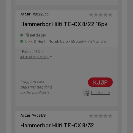
Art.nr. 72022033
Hammerbor Hilti TE-CX 8/22 16pk
På nettlager
Klikk & Hent i Motek Oslo - Brobekk + 24 andre
1 Pakke a 16 Stk
Alternativ pakning
KJØP
Logg inn eller
registrer deg for å
se din avtalepris
Handleliste
Art.nr. 7409179
Hammerbor Hilti TE-CX 8/32