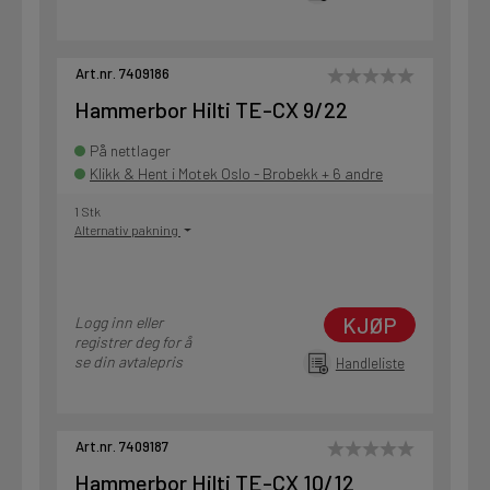
Art.nr. 7409186
Hammerbor Hilti TE-CX 9/22
På nettlager
Klikk & Hent i Motek Oslo - Brobekk + 6 andre
1 Stk
Alternativ pakning
KJØP
Logg inn eller
registrer deg for å
se din avtalepris
Handleliste
Art.nr. 7409187
Hammerbor Hilti TE-CX 10/12