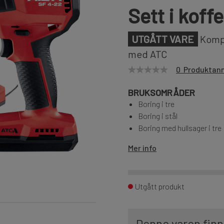
Sett i kof
UTGÅTT VARE
Kompa
med ATC
0 Produktan
BRUKSOMRÅDER
Boring i tre
Boring i stål
Boring med hullsager i tre
Mer info
Utgått produkt
Denne varen finn