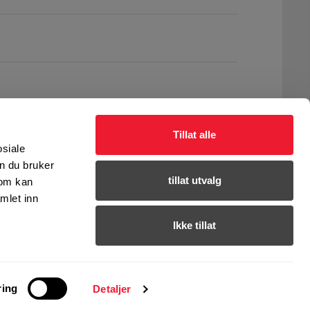
Tillat alle
osiale
n du bruker
tillat utvalg
som kan
mlet inn
Ikke tillat
ring
Detaljer