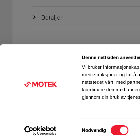
Detaljer
Denne nettsiden anvende
Vi bruker informasjonskapsl
mediefunksjoner og for å a
nettstedet vårt, med part
TJENESTER
FIRMAINFORMASJON
kombinere den med annen in
Ingeniørtjenester
KUNDESERVICE
gjennom din bruk av tjene
Verksted og service
FINN BUTIKK
Kurs og opplæring
JOBB I MOTEK
Motek Fleet
PRESSE
Samtykkevalg
Management
Nødvendig