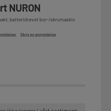
fert NURON
kt, batteridrevet bor-/skrumaskin
meldelser
Skriv en anmeldelse
es ikke lenger i vårt sortiment