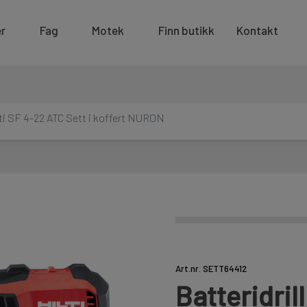
r
Fag
Motek
Finn butikk
Kontakt
ilti SF 4-22 ATC Sett i koffert NURON
Art.nr. SETT64412
Batteridril