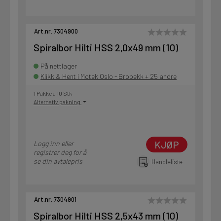
Art.nr. 7304900
Spiralbor Hilti HSS 2,0x49 mm (10)
På nettlager
Klikk & Hent i Motek Oslo - Brobekk + 25 andre
1 Pakke a 10 Stk
Alternativ pakning
KJØP
Logg inn eller
registrer deg for å
se din avtalepris
Handleliste
Art.nr. 7304901
Spiralbor Hilti HSS 2,5x43 mm (10)