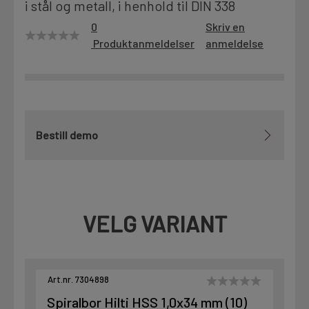
i stål og metall, i henhold til DIN 338
Motek
0
Skriv en
Produktanmeldelser
anmeldelse
Finn butikk
Kontakt og åpningstider
Bestill demo
Kontakt
Fra rådgivning til sporing av ordre
VELG VARIANT
Kampanjer
Kvalitetsprodukter til ekstra gode priser
Art.nr. 7304898
Produktnyheter
Spiralbor Hilti HSS 1,0x34 mm (10)
Siste nytt om dine favorittprodukter