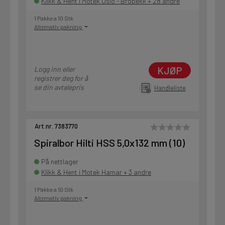
Klikk & Hent i Motek Oslo - Brobekk + 28 andre
1 Pakke a 10 Stk
Alternativ pakning
KJØP
Logg inn eller
registrer deg for å
se din avtalepris
Handleliste
Art.nr. 7383770
Spiralbor Hilti HSS 5,0x132 mm (10)
På nettlager
Klikk & Hent i Motek Hamar + 3 andre
1 Pakke a 10 Stk
Alternativ pakning