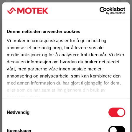
1 Pakke a 10 Stk
Alternativ pakning
Denne nettsiden anvender cookies
KJØP
Logg inn eller
registrer deg for å
Vi bruker informasjonskapsler for å gi innhold og
se din avtalepris
Handleliste
annonser et personlig preg, for å levere sosiale
mediefunksjoner og for å analysere trafikken vår. Vi deler
dessuten informasjon om hvordan du bruker nettstedet
Art.nr. 7304911
vårt, med partnerne våre innen sosiale medier,
annonsering og analysearbeid, som kan kombinere den
Spiralbor Hilti HSS 4,1x75 mm (10)
med annen informasjon du har gjort tilgjengelig for dem,
Ikke på nettlager
eller som de har samlet inn gjennom din bruk av
tjenestene deres.
1 Pakke a 10 Stk
Alternativ pakning
Samtykkevalg
Nødvendig
KJØP
Logg inn eller
Egenskaper