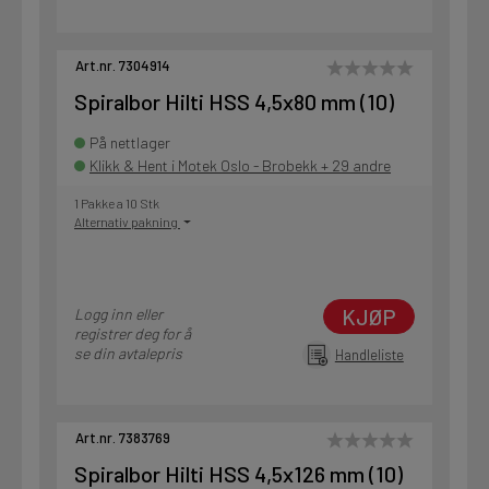
Art.nr. 7304914
Spiralbor Hilti HSS 4,5x80 mm (10)
På nettlager
Klikk & Hent i Motek Oslo - Brobekk + 29 andre
1 Pakke a 10 Stk
Alternativ pakning
KJØP
Logg inn eller
registrer deg for å
se din avtalepris
Handleliste
Art.nr. 7383769
Spiralbor Hilti HSS 4,5x126 mm (10)