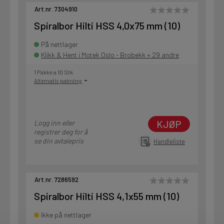
Art.nr. 7304910
Spiralbor Hilti HSS 4,0x75 mm (10)
På nettlager
Klikk & Hent i Motek Oslo - Brobekk + 29 andre
1 Pakke a 10 Stk
Alternativ pakning
KJØP
Logg inn eller
registrer deg for å
se din avtalepris
Handleliste
Art.nr. 7286592
Spiralbor Hilti HSS 4,1x55 mm (10)
Ikke på nettlager