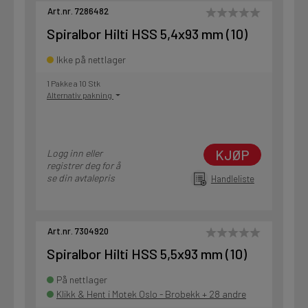
Art.nr. 7286482
Spiralbor Hilti HSS 5,4x93 mm (10)
Ikke på nettlager
1 Pakke a 10 Stk
Alternativ pakning
KJØP
Logg inn eller
registrer deg for å
se din avtalepris
Handleliste
Art.nr. 7304920
Spiralbor Hilti HSS 5,5x93 mm (10)
På nettlager
Klikk & Hent i Motek Oslo - Brobekk + 28 andre