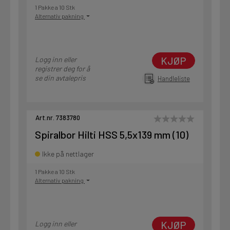
1 Pakke a 10 Stk
Alternativ pakning
KJØP
Logg inn eller
registrer deg for å
se din avtalepris
Handleliste
Art.nr. 7383780
Spiralbor Hilti HSS 5,5x139 mm (10)
Ikke på nettlager
1 Pakke a 10 Stk
Alternativ pakning
KJØP
Logg inn eller