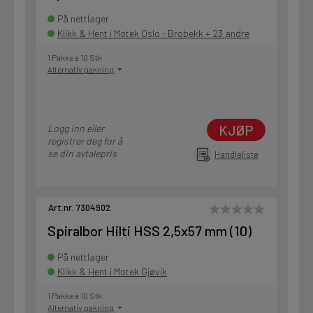
På nettlager
Klikk & Hent i Motek Oslo - Brobekk + 23 andre
1 Pakke a 10 Stk
Alternativ pakning
KJØP
Logg inn eller
registrer deg for å
se din avtalepris
Handleliste
Art.nr. 7304902
Spiralbor Hilti HSS 2,5x57 mm (10)
På nettlager
Klikk & Hent i Motek Gjøvik
1 Pakke a 10 Stk
Alternativ pakning