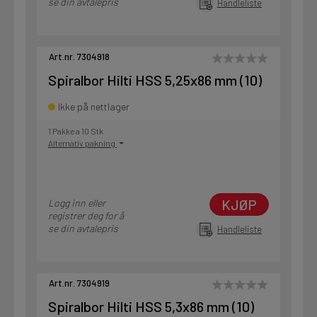
se din avtalepris
Handleliste
Art.nr. 7304918
Spiralbor Hilti HSS 5,25x86 mm (10)
Ikke på nettlager
1 Pakke a 10 Stk
Alternativ pakning
KJØP
Logg inn eller
registrer deg for å
se din avtalepris
Handleliste
Art.nr. 7304919
Spiralbor Hilti HSS 5,3x86 mm (10)