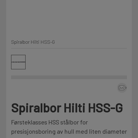
Kjemi, vindsperre og branntetting
Mine henvendelser
Installasjon
Spiralbor Hilti HSS-G
Prislister
Annet
Firmainformasjon
Tjenester
Prosjekter
Spiralbor Hilti HSS-G
LOGG UT
Fag
Førsteklasses HSS stålbor for
presisjonsboring av hull med liten diameter