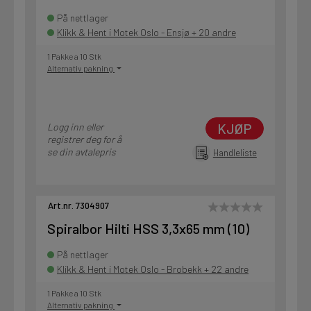
På nettlager
Klikk & Hent i Motek Oslo - Ensjø + 20 andre
1 Pakke a 10 Stk
Alternativ pakning
KJØP
Logg inn eller
registrer deg for å
se din avtalepris
Handleliste
Art.nr. 7304907
Spiralbor Hilti HSS 3,3x65 mm (10)
På nettlager
Klikk & Hent i Motek Oslo - Brobekk + 22 andre
1 Pakke a 10 Stk
Alternativ pakning