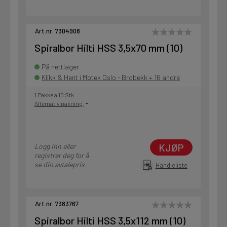
Art.nr. 7304908
Spiralbor Hilti HSS 3,5x70 mm (10)
På nettlager
Klikk & Hent i Motek Oslo - Brobekk + 16 andre
1 Pakke a 10 Stk
Alternativ pakning
KJØP
Logg inn eller
registrer deg for å
se din avtalepris
Handleliste
Art.nr. 7383767
Spiralbor Hilti HSS 3,5x112 mm (10)