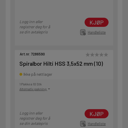
KJØP
Logg inn eller
registrer deg for å
se din avtalepris
Handleliste
Art.nr. 7286590
Spiralbor Hilti HSS 3,5x52 mm (10)
Ikke på nettlager
1 Pakke a 10 Stk
Alternativ pakning
KJØP
Logg inn eller
registrer deg for å
se din avtalepris
Handleliste