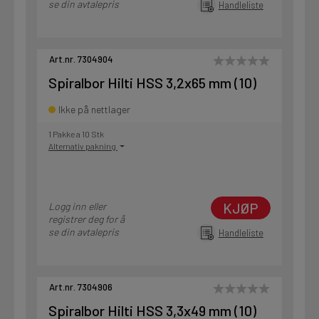
se din avtalepris
Handleliste
Art.nr. 7304904
Spiralbor Hilti HSS 3,2x65 mm (10)
Ikke på nettlager
1 Pakke a 10 Stk
Alternativ pakning
KJØP
Logg inn eller
registrer deg for å
se din avtalepris
Handleliste
Art.nr. 7304906
Spiralbor Hilti HSS 3,3x49 mm (10)