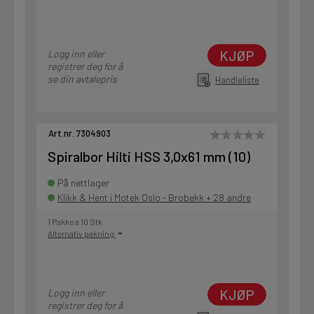
KJØP
Logg inn eller
registrer deg for å
se din avtalepris
Handleliste
Art.nr. 7304903
Spiralbor Hilti HSS 3,0x61 mm (10)
På nettlager
Klikk & Hent i Motek Oslo - Brobekk + 28 andre
1 Pakke a 10 Stk
Alternativ pakning
KJØP
Logg inn eller
registrer deg for å