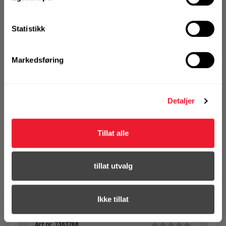
registrer deg for å
se din avtalepris
Handleliste
Statistikk
Art.nr. 7304912
Markedsføring
Spiralbor Hilti HSS 4,2x75 mm (10)
På nettlager
Klikk & Hent i Motek Arendal + 2 andre
Detaljer
1 Pakke a 10 Stk
Alternativ pakning
Tillat alle
tillat utvalg
KJØP
Logg inn eller
registrer deg for å
se din avtalepris
Handleliste
Ikke tillat
Art.nr. 7383768