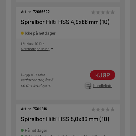
Art.nr. 72066622
Spiralbor Hilti HSS 4,9x86 mm (10)
Ikke på nettlager
1 Pakke a 10 Stk
Alternativ pakning
KJØP
Logg inn eller
registrer deg for å
se din avtalepris
Handleliste
Art.nr. 7304916
Spiralbor Hilti HSS 5,0x86 mm (10)
På nettlager