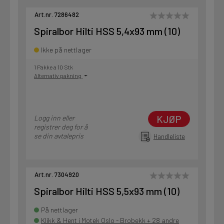
Art.nr. 7286482
Spiralbor Hilti HSS 5,4x93 mm (10)
Ikke på nettlager
1 Pakke a 10 Stk
Alternativ pakning
KJØP
Logg inn eller
registrer deg for å
se din avtalepris
Handleliste
Art.nr. 7304920
Spiralbor Hilti HSS 5,5x93 mm (10)
På nettlager
Klikk & Hent i Motek Oslo - Brobekk + 28 andre