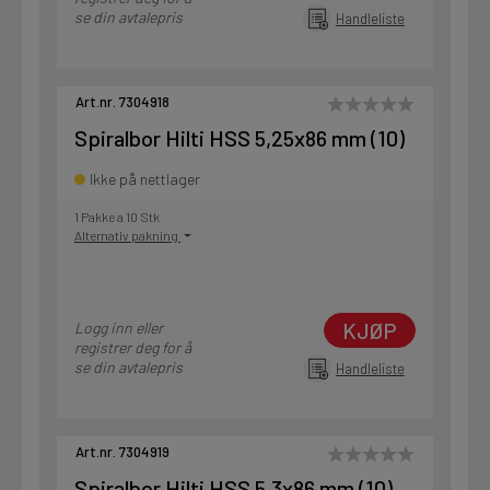
se din avtalepris
Handleliste
Art.nr. 7304918
Spiralbor Hilti HSS 5,25x86 mm (10)
Ikke på nettlager
1 Pakke a 10 Stk
Alternativ pakning
KJØP
Logg inn eller
registrer deg for å
se din avtalepris
Handleliste
Art.nr. 7304919
Spiralbor Hilti HSS 5,3x86 mm (10)