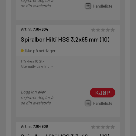
registrer deg for å
se din avtalepris
Handleliste
Art.nr. 7304904
Spiralbor Hilti HSS 3,2x65 mm (10)
Ikke på nettlager
1 Pakke a 10 Stk
Alternativ pakning
KJØP
Logg inn eller
registrer deg for å
se din avtalepris
Handleliste
Art.nr. 7304906