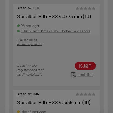
Art.nr. 7304910
Spiralbor Hilti HSS 4,0x75 mm (10)
På nettlager
Klikk & Hent i Motek Oslo - Brobekk + 29 andre
1 Pakke a 10 Stk
Alternativ pakning
KJØP
Logg inn eller
registrer deg for å
se din avtalepris
Handleliste
Art.nr. 7286592
Spiralbor Hilti HSS 4,1x55 mm (10)
Ikke på nettlager