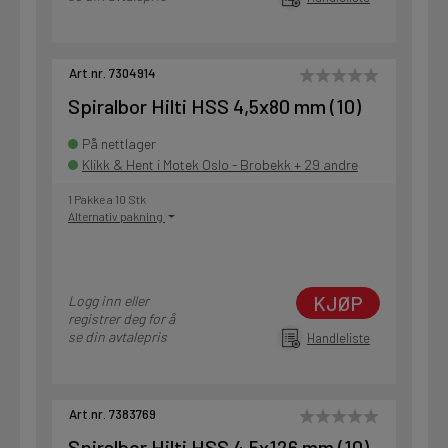
Art.nr. 7304914
Spiralbor Hilti HSS 4,5x80 mm (10)
På nettlager
Klikk & Hent i Motek Oslo - Brobekk + 29 andre
1 Pakke a 10 Stk
Alternativ pakning
KJØP
Logg inn eller
registrer deg for å
se din avtalepris
Handleliste
Art.nr. 7383769
Spiralbor Hilti HSS 4,5x126 mm (10)