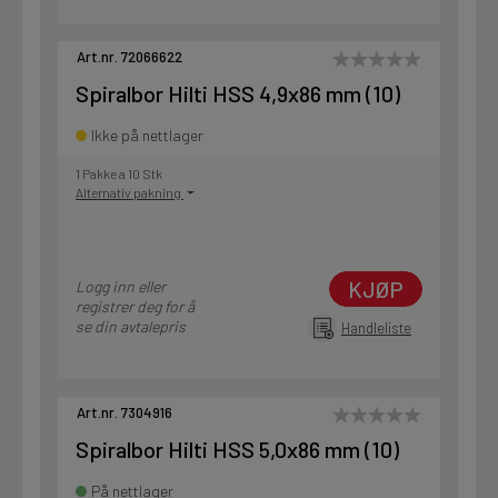
Art.nr. 72066622
Spiralbor Hilti HSS 4,9x86 mm (10)
Ikke på nettlager
1 Pakke a 10 Stk
Alternativ pakning
KJØP
Logg inn eller
registrer deg for å
se din avtalepris
Handleliste
Art.nr. 7304916
Spiralbor Hilti HSS 5,0x86 mm (10)
På nettlager