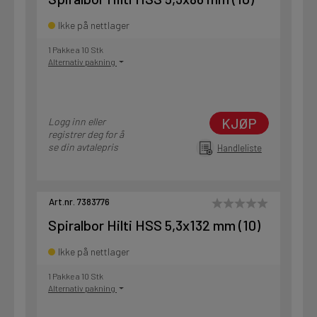
Ikke på nettlager
1 Pakke a 10 Stk
Alternativ pakning
KJØP
Logg inn eller
registrer deg for å
se din avtalepris
Handleliste
Art.nr. 7383776
Spiralbor Hilti HSS 5,3x132 mm (10)
Ikke på nettlager
1 Pakke a 10 Stk
Alternativ pakning