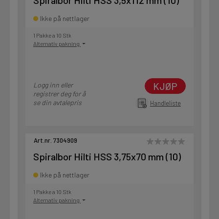
Spiralbor Hilti HSS 3,5x112 mm (10)
Ikke på nettlager
1 Pakke a 10 Stk
Alternativ pakning
KJØP
Logg inn eller
registrer deg for å
se din avtalepris
Handleliste
Art.nr. 7304909
Spiralbor Hilti HSS 3,75x70 mm (10)
Ikke på nettlager
1 Pakke a 10 Stk
Alternativ pakning