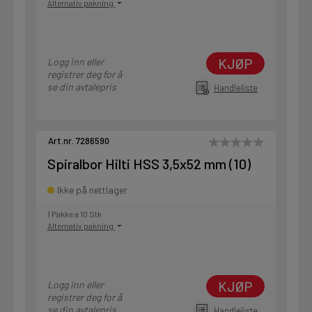
Alternativ pakning
KJØP
Logg inn eller
registrer deg for å
se din avtalepris
Handleliste
Art.nr. 7286590
Spiralbor Hilti HSS 3,5x52 mm (10)
Ikke på nettlager
1 Pakke a 10 Stk
Alternativ pakning
KJØP
Logg inn eller
registrer deg for å
se din avtalepris
Handleliste