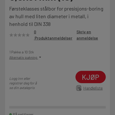
Motek
Førsteklasses stålbor for presisjons-boring
av hull med liten diameter i metall, i
henhold til DIN 338
Finn butikk
0
Skriv en
Kontakt og åpningstider
Produktanmeldelser
anmeldelse
1 Pakke a 10 Stk
Kontakt
Alternativ pakning
Fra rådgivning til sporing av ordre
KJØP
Logg inn eller
Kampanjer
registrer deg for å
se din avtalepris
Handleliste
Kvalitetsprodukter til ekstra gode priser
Produktnyheter
Siste nytt om dine favorittprodukter
På nettlager