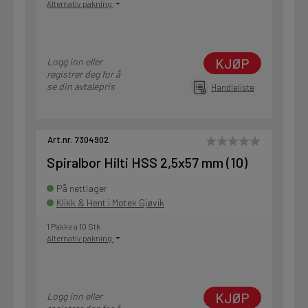
Alternativ pakning
KJØP
Logg inn eller
registrer deg for å
se din avtalepris
Handleliste
Art.nr. 7304902
Spiralbor Hilti HSS 2,5x57 mm (10)
På nettlager
Klikk & Hent i Motek Gjøvik
1 Pakke a 10 Stk
Alternativ pakning
KJØP
Logg inn eller