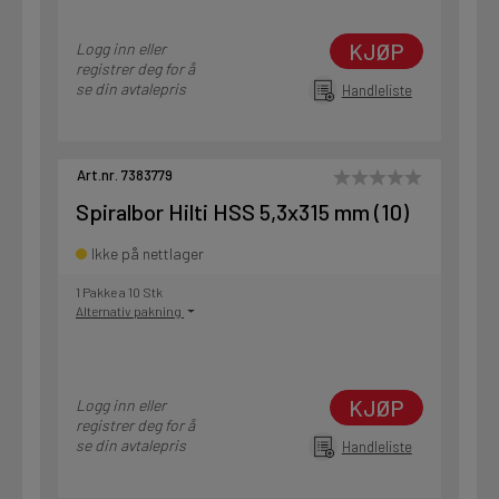
KJØP
Logg inn eller
registrer deg for å
se din avtalepris
Handleliste
Art.nr. 7383779
Spiralbor Hilti HSS 5,3x315 mm (10)
Ikke på nettlager
1 Pakke a 10 Stk
Alternativ pakning
KJØP
Logg inn eller
registrer deg for å
se din avtalepris
Handleliste