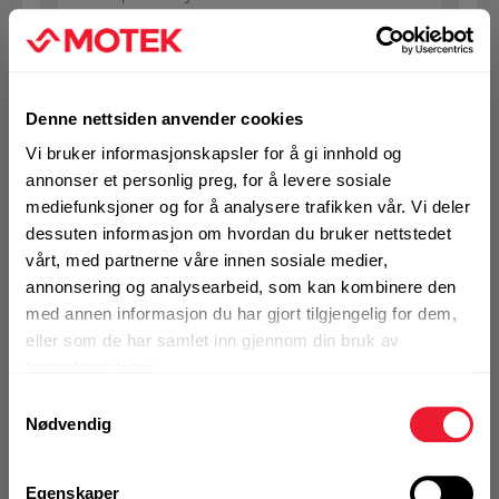
1 Pakke a 10 Stk
Alternativ pakning
Denne nettsiden anvender cookies
KJØP
Logg inn eller
Vi bruker informasjonskapsler for å gi innhold og
registrer deg for å
annonser et personlig preg, for å levere sosiale
se din avtalepris
Handleliste
mediefunksjoner og for å analysere trafikken vår. Vi deler
dessuten informasjon om hvordan du bruker nettstedet
vårt, med partnerne våre innen sosiale medier,
Art.nr. 7304911
annonsering og analysearbeid, som kan kombinere den
Spiralbor Hilti HSS 4,1x75 mm (10)
med annen informasjon du har gjort tilgjengelig for dem,
eller som de har samlet inn gjennom din bruk av
Ikke på nettlager
tjenestene deres.
1 Pakke a 10 Stk
Samtykkevalg
Alternativ pakning
Nødvendig
Egenskaper