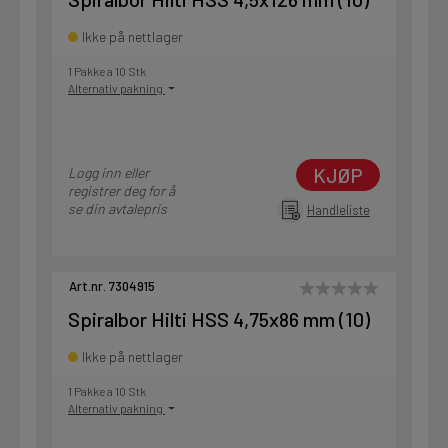
Ikke på nettlager
1 Pakke a 10 Stk
Alternativ pakning
KJØP
Logg inn eller
registrer deg for å
se din avtalepris
Handleliste
Art.nr. 7304915
Spiralbor Hilti HSS 4,75x86 mm (10)
Ikke på nettlager
1 Pakke a 10 Stk
Alternativ pakning