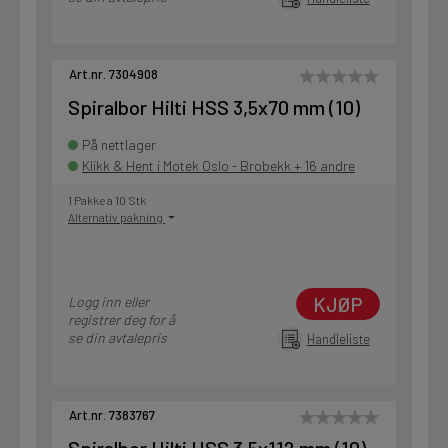
Art.nr. 7304908
Spiralbor Hilti HSS 3,5x70 mm (10)
På nettlager
Klikk & Hent i Motek Oslo - Brobekk + 16 andre
1 Pakke a 10 Stk
Alternativ pakning
KJØP
Logg inn eller
registrer deg for å
se din avtalepris
Handleliste
Art.nr. 7383767