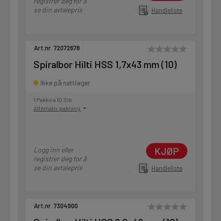
registrer deg for å
se din avtalepris
Handleliste
Art.nr. 72072678
Spiralbor Hilti HSS 1,7x43 mm (10)
Ikke på nettlager
1 Pakke a 10 Stk
Alternativ pakning
KJØP
Logg inn eller
registrer deg for å
se din avtalepris
Handleliste
Art.nr. 7304900