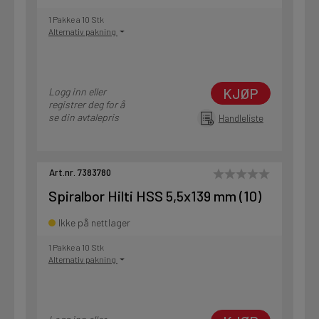
1 Pakke a 10 Stk
Alternativ pakning
KJØP
Logg inn eller
registrer deg for å
se din avtalepris
Handleliste
Art.nr. 7383780
Spiralbor Hilti HSS 5,5x139 mm (10)
Ikke på nettlager
1 Pakke a 10 Stk
Alternativ pakning