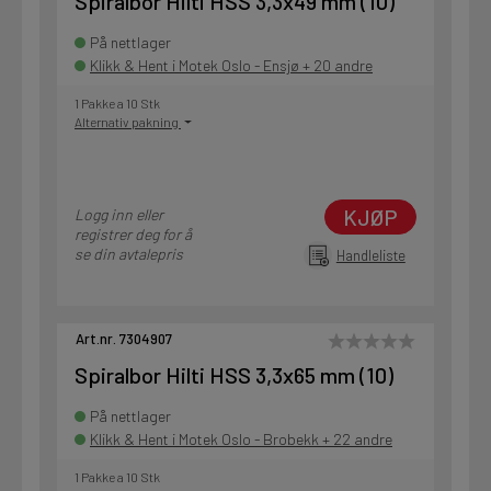
Spiralbor Hilti HSS 3,3x49 mm (10)
På nettlager
Klikk & Hent i Motek Oslo - Ensjø + 20 andre
1 Pakke a 10 Stk
Alternativ pakning
KJØP
Logg inn eller
registrer deg for å
se din avtalepris
Handleliste
Art.nr. 7304907
Spiralbor Hilti HSS 3,3x65 mm (10)
På nettlager
Klikk & Hent i Motek Oslo - Brobekk + 22 andre
1 Pakke a 10 Stk