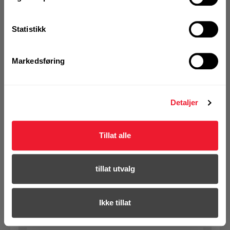
KJØP
Logg inn eller
registrer deg for å
se din avtalepris
Handleliste
Statistikk
Art.nr. 7304912
Markedsføring
Spiralbor Hilti HSS 4,2x75 mm (10)
På nettlager
Detaljer
Klikk & Hent i Motek Arendal + 2 andre
1 Pakke a 10 Stk
Alternativ pakning
Tillat alle
tillat utvalg
KJØP
Logg inn eller
registrer deg for å
se din avtalepris
Handleliste
Ikke tillat