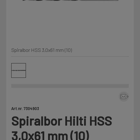
Min Fleet
NYHET
Kjemi, vindsperre og branntetting
Mine henvendelser
Installasjon
Spiralbor HSS 3,0x61 mm (10)
Annet
Prislister
Firmainformasjon
Tjenester
Prosjekter
Art.nr. 7304903
Spiralbor Hilti HSS
Fag
LOGG UT
3,0x61 mm (10)