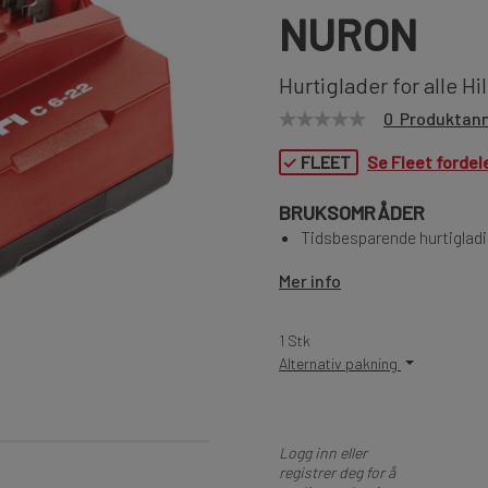
NURON
Hurtiglader for alle Hi
0 Produktan
✓
FLEET
Se Fleet fordel
BRUKSOMRÅDER
Tidsbesparende hurtigladi
Mer info
1 Stk
Alternativ pakning
Logg inn eller
registrer deg for å