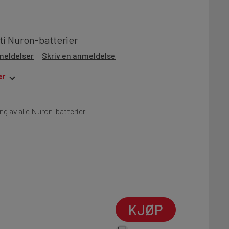
lti Nuron-batterier
meldelser
Skriv en anmeldelse
er
ng av alle Nuron-batterier
KJØP