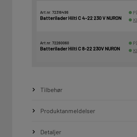
P
Art.nr. 72316496
Batterilader Hilti C 4-22 230 V NURON
K
P
Art.nr. 72260060
Batterilader Hilti C 8-22 230V NURON
K
Tilbehør
Produktanmeldelser
Detaljer