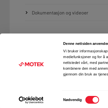
Dokumentasjon og videoer
Denne nettsiden anvende
Vi bruker informasjonskapsl
mediefunksjoner og for å a
nettstedet vårt, med part
TJENESTER
FIRMAINFORMASJON
kombinere den med annen in
Ingeniørtjenester
KUNDESERVICE
gjennom din bruk av tjene
Verksted og service
FINN BUTIKK
Kurs og opplæring
JOBB I MOTEK
Motek Fleet
PRESSE
Samtykkevalg
Management
Nødvendig