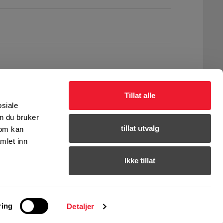
Tillat alle
osiale
n du bruker
tillat utvalg
som kan
mlet inn
Ikke tillat
ring
Detaljer