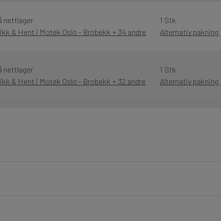
å nettlager
1 Stk
likk & Hent i Motek Oslo - Brobekk + 34 andre
Alternativ pakning
å nettlager
1 Stk
likk & Hent i Motek Oslo - Brobekk + 32 andre
Alternativ pakning