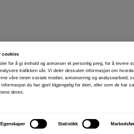
r cookies
er for å gi innhold og annonser et personlig preg, for å levere s
nalysere trafikken vår. Vi deler dessuten informasjon om hvorda
nerne våre innen sosiale medier, annonsering og analysearbeid, 
FØLG OSS PÅ
KUNDESERVICE:
formasjon du har gjort tilgjengelig for dem, eller som de har sa
Man-Fre: 07:00 - 16:00
Facebook
stene deres.
23 05 25 00
YouTube
kundeservice@motek.no
LinkedIn
Salgsbetingelser
Instagram
Personvern og cookies
Egenskaper
Statistikk
Markedsfø