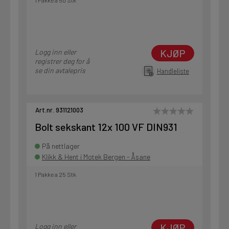
1 Pakke a 50 Stk
KJØP
Logg inn eller
registrer deg for å
se din avtalepris
Handleliste
Art.nr. 931121003
Bolt sekskant 12x 100 VF DIN931
På nettlager
Klikk & Hent i Motek Bergen - Åsane
1 Pakke a 25 Stk
KJØP
Logg inn eller