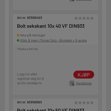
Art.nr. 933100403
Bolt sekskant 10x 40 VF DIN933
Ikke på nettlager
Klikk & Hent i Motek Oslo - Brobekk + 9 andre
1 Pakke a 100 Stk
KJØP
Logg inn eller
registrer deg for å
se din avtalepris
Handleliste
Art.nr. 933100503
Bolt sekskant 10x 50 VF DIN933