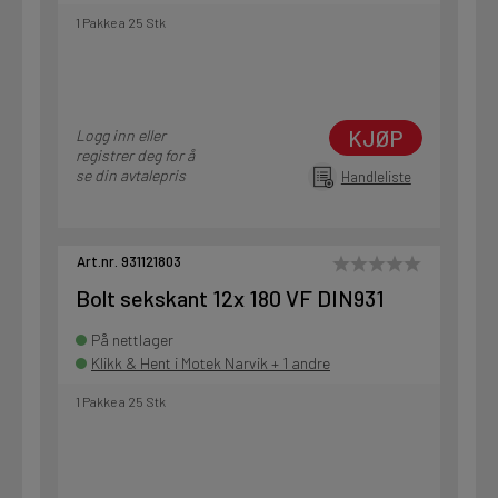
1 Pakke a 25 Stk
KJØP
Logg inn eller
registrer deg for å
se din avtalepris
Handleliste
Art.nr. 931121803
Bolt sekskant 12x 180 VF DIN931
På nettlager
Klikk & Hent i Motek Narvik + 1 andre
1 Pakke a 25 Stk