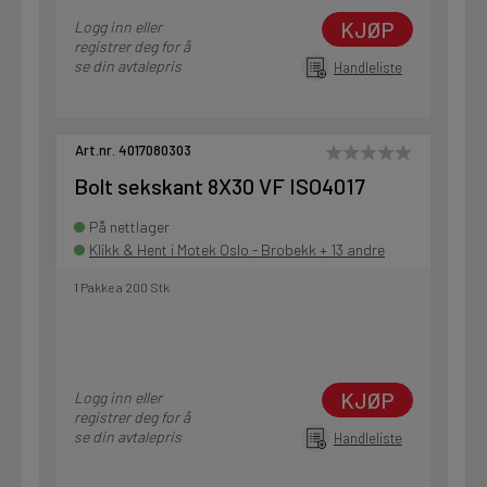
KJØP
Logg inn eller
registrer deg for å
se din avtalepris
Handleliste
Art.nr. 4017080303
Bolt sekskant 8X30 VF ISO4017
På nettlager
Klikk & Hent i Motek Oslo - Brobekk + 13 andre
1 Pakke a 200 Stk
KJØP
Logg inn eller
registrer deg for å
se din avtalepris
Handleliste