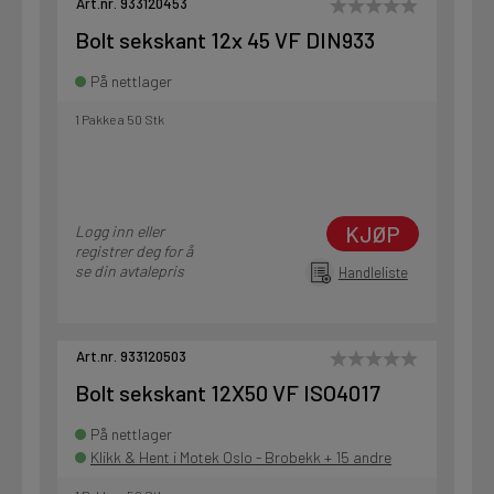
Art.nr. 933120453
Bolt sekskant 12x 45 VF DIN933
På nettlager
1 Pakke a 50 Stk
KJØP
Logg inn eller
registrer deg for å
se din avtalepris
Handleliste
Art.nr. 933120503
Bolt sekskant 12X50 VF ISO4017
På nettlager
Klikk & Hent i Motek Oslo - Brobekk + 15 andre