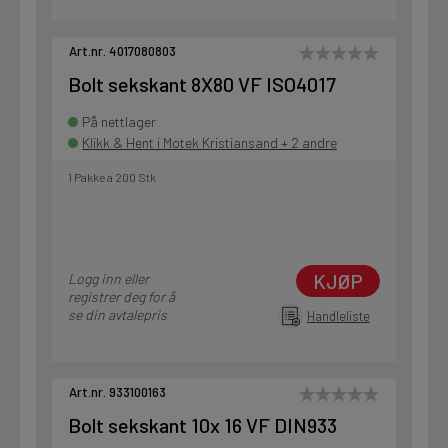
Art.nr. 4017080803
Bolt sekskant 8X80 VF ISO4017
På nettlager
Klikk & Hent i Motek Kristiansand + 2 andre
1 Pakke a 200 Stk
KJØP
Logg inn eller
registrer deg for å
se din avtalepris
Handleliste
Art.nr. 933100163
Bolt sekskant 10x 16 VF DIN933