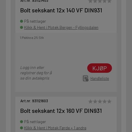
Art.nr. 931121403
Bolt sekskant 12x 140 VF DIN931
På nettlager
Klikk & Hent i Motek Bergen - Fyllingsdalen
1 Pakke a 25 Stk
KJØP
Logg inn eller
registrer deg for å
se din avtalepris
Handleliste
Art.nr. 931121603
Bolt sekskant 12x 160 VF DIN931
På nettlager
Klikk & Hent i Motek Førde + 1 andre