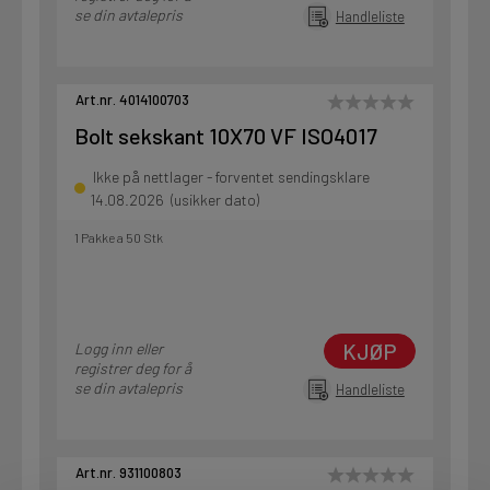
se din avtalepris
Handleliste
Art.nr. 4014100703
Bolt sekskant 10X70 VF ISO4017
Ikke på nettlager - forventet sendingsklare
14.08.2026 (usikker dato)
1 Pakke a 50 Stk
KJØP
Logg inn eller
registrer deg for å
se din avtalepris
Handleliste
Art.nr. 931100803