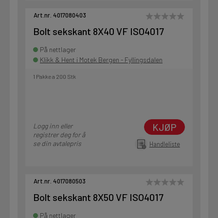
Art.nr. 4017080403
Bolt sekskant 8X40 VF ISO4017
På nettlager
Klikk & Hent i Motek Bergen - Fyllingsdalen
1 Pakke a 200 Stk
KJØP
Logg inn eller
registrer deg for å
se din avtalepris
Handleliste
Art.nr. 4017080503
Bolt sekskant 8X50 VF ISO4017
På nettlager