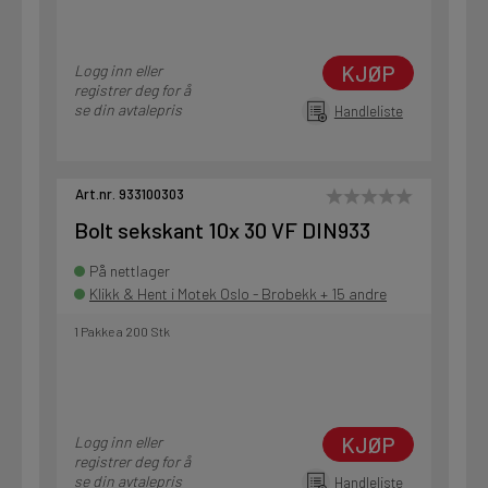
KJØP
Logg inn eller
registrer deg for å
se din avtalepris
Handleliste
Art.nr. 933100303
Bolt sekskant 10x 30 VF DIN933
På nettlager
Klikk & Hent i Motek Oslo - Brobekk + 15 andre
1 Pakke a 200 Stk
KJØP
Logg inn eller
registrer deg for å
se din avtalepris
Handleliste