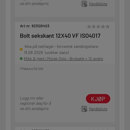
se din avtalepris
Handleliste
Art.nr. 933120403
Bolt sekskant 12X40 VF ISO4017
Ikke på nettlager - forventet sendingsklare
13.08.2026 (usikker dato)
Klikk & Hent i Motek Oslo - Brobekk + 12 andre
1 Pakke a 50 Stk
KJØP
Logg inn eller
registrer deg for å
se din avtalepris
Handleliste