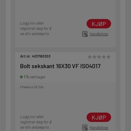
KJØP
Logg inn eller
registrer deg for å
se din avtalepris
Handleliste
Art.nr. 4017160303
Bolt sekskant 16X30 VF ISO4017
På nettlager
1 Pakke a 25 Stk
KJØP
Logg inn eller
registrer deg for å
se din avtalepris
Handleliste