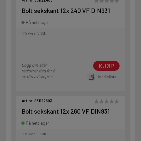
Art.nr. 931122403
Bolt sekskant 12x 240 VF DIN931
På nettlager
1 Pakke a 10 Stk
KJØP
Logg inn eller
registrer deg for å
se din avtalepris
Handleliste
Art.nr. 931122603
Bolt sekskant 12x 260 VF DIN931
På nettlager
1 Pakke a 10 Stk