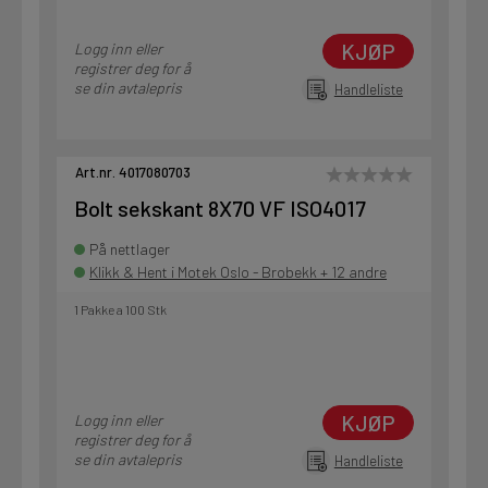
KJØP
Logg inn eller
registrer deg for å
se din avtalepris
Handleliste
Art.nr. 4017080703
Bolt sekskant 8X70 VF ISO4017
På nettlager
Klikk & Hent i Motek Oslo - Brobekk + 12 andre
1 Pakke a 100 Stk
KJØP
Logg inn eller
registrer deg for å
se din avtalepris
Handleliste