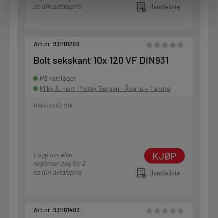
se din avtalepris
Handleliste
Art.nr. 931101203
Bolt sekskant 10x 120 VF DIN931
På nettlager
Klikk & Hent i Motek Bergen - Åsane + 1 andre
1 Pakke a 50 Stk
KJØP
Logg inn eller
registrer deg for å
se din avtalepris
Handleliste
Art.nr. 931101403