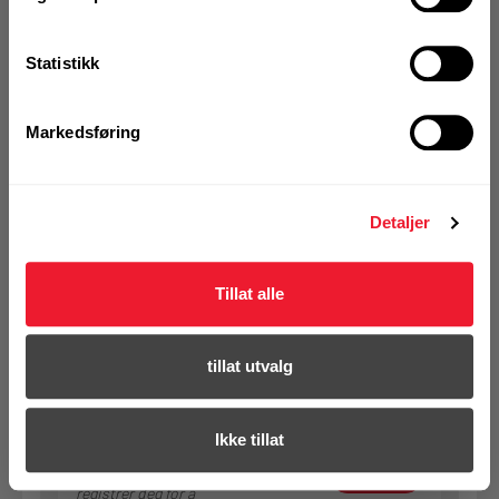
Statistikk
KJØP
Logg inn eller
registrer deg for å
Markedsføring
se din avtalepris
Handleliste
Art.nr. 931101003
Detaljer
Bolt sekskant 10x 100 VF DIN931
Tillat alle
På nettlager
Klikk & Hent i Motek Bergen - Åsane
1 Pakke a 50 Stk
tillat utvalg
Ikke tillat
KJØP
Logg inn eller
registrer deg for å