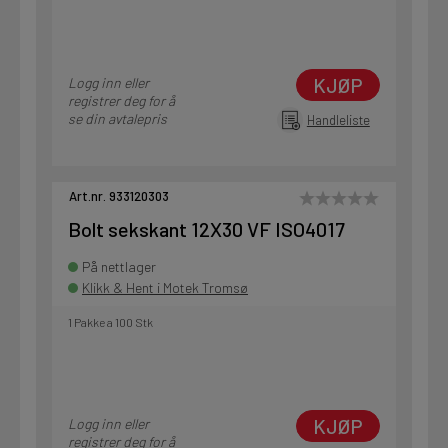
KJØP
Logg inn eller
registrer deg for å
se din avtalepris
Handleliste
Art.nr. 933120303
Bolt sekskant 12X30 VF ISO4017
På nettlager
Klikk & Hent i Motek Tromsø
1 Pakke a 100 Stk
KJØP
Logg inn eller
registrer deg for å