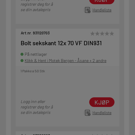
registrer deg for å
se din avtalepris
Handleliste
Art.nr. 931120703
Bolt sekskant 12x 70 VF DIN931
På nettlager
Klikk & Hent i Motek Bergen - Åsane + 2 andre
1 Pakke a 50 Stk
KJØP
Logg inn eller
registrer deg for å
se din avtalepris
Handleliste