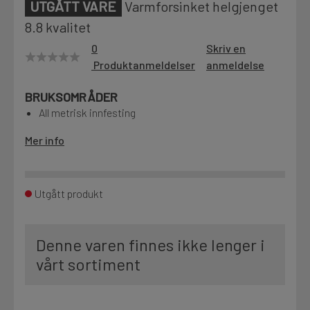
UTGÅTT VARE
Varmforsinket helgjenget
Motek
8.8 kvalitet
0
Skriv en
Produktanmeldelser
anmeldelse
Finn butikk
BRUKSOMRÅDER
Kontakt og åpningstider
All metrisk innfesting
Mer info
Kontakt
Fra rådgivning til sporing av ordre
Utgått produkt
Kampanjer
Kvalitetsprodukter til ekstra gode priser
Denne varen finnes ikke lenger i
vårt sortiment
Produktnyheter
Siste nytt om dine favorittprodukter