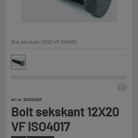
Kjemi, vindsperre og branntetting
Mine henvendelser
Installasjon
Bolt sekskant 12X20 VF DIN933
Prislister
Annet
Firmainformasjon
Tjenester
Prosjekter
Art.nr. 933120203
Bolt sekskant 12X20
LOGG UT
Fag
VF ISO4017