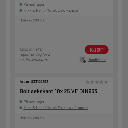
På nettlager
Klikk & Hent i Motek Oslo - Ensjø
1 Pakke a 200 Stk
KJØP
Logg inn eller
registrer deg for å
se din avtalepris
Handleliste
Art.nr. 933100253
Bolt sekskant 10x 25 VF DIN933
På nettlager
Klikk & Hent i Motek Tromsø + 4 andre
1 Pakke a 200 Stk