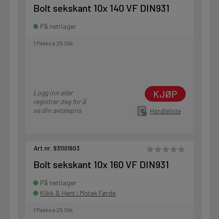
Bolt sekskant 10x 140 VF DIN931
På nettlager
1 Pakke a 25 Stk
KJØP
Logg inn eller
registrer deg for å
se din avtalepris
Handleliste
Art.nr. 931101603
Bolt sekskant 10x 160 VF DIN931
På nettlager
Klikk & Hent i Motek Førde
1 Pakke a 25 Stk