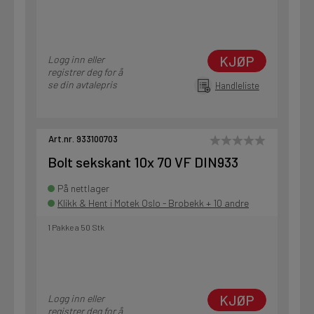
KJØP
Logg inn eller
registrer deg for å
se din avtalepris
Handleliste
Art.nr. 933100703
Bolt sekskant 10x 70 VF DIN933
På nettlager
Klikk & Hent i Motek Oslo - Brobekk + 10 andre
1 Pakke a 50 Stk
KJØP
Logg inn eller
registrer deg for å