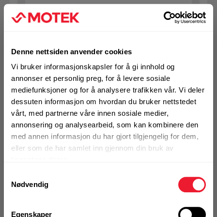
Bolt sekskant 10x 80 VF DIN931
På nettlager
Klikk & Hent i Motek Bergen - Åsane
Denne nettsiden anvender cookies
1 Pakke a 50 Stk
Vi bruker informasjonskapsler for å gi innhold og
annonser et personlig preg, for å levere sosiale
mediefunksjoner og for å analysere trafikken vår. Vi deler
dessuten informasjon om hvordan du bruker nettstedet
KJØP
Logg inn eller
registrer deg for å
vårt, med partnerne våre innen sosiale medier,
se din avtalepris
Handleliste
annonsering og analysearbeid, som kan kombinere den
med annen informasjon du har gjort tilgjengelig for dem,
eller som de har samlet inn gjennom din bruk av
Art.nr. 931100903
tjenestene deres.
Bolt sekskant 10x 90 VF DIN931
Samtykkevalg
Nødvendig
På nettlager
1 Pakke a 50 Stk
Egenskaper