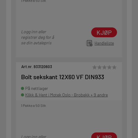
1 Pakke a 50 Stk
KJØP
Logg inn eller
registrer deg for å
se din avtalepris
Handleliste
Art.nr. 933120603
Bolt sekskant 12X60 VF DIN933
På nettlager
Klikk & Hent i Motek Oslo - Brobekk + 9 andre
1 Pakke a 50 Stk
KJØP
Logg inn eller