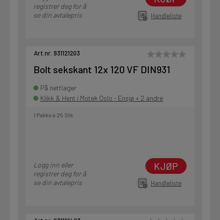
registrer deg for å
se din avtalepris
Handleliste
Art.nr. 931121203
Bolt sekskant 12x 120 VF DIN931
På nettlager
Klikk & Hent i Motek Oslo - Ensjø + 2 andre
1 Pakke a 25 Stk
KJØP
Logg inn eller
registrer deg for å
se din avtalepris
Handleliste