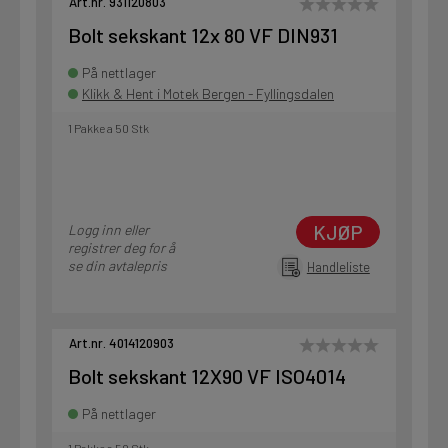
Art.nr. 931120803
Bolt sekskant 12x 80 VF DIN931
På nettlager
Klikk & Hent i Motek Bergen - Fyllingsdalen
1 Pakke a 50 Stk
KJØP
Logg inn eller
registrer deg for å
se din avtalepris
Handleliste
Art.nr. 4014120903
Bolt sekskant 12X90 VF ISO4014
På nettlager