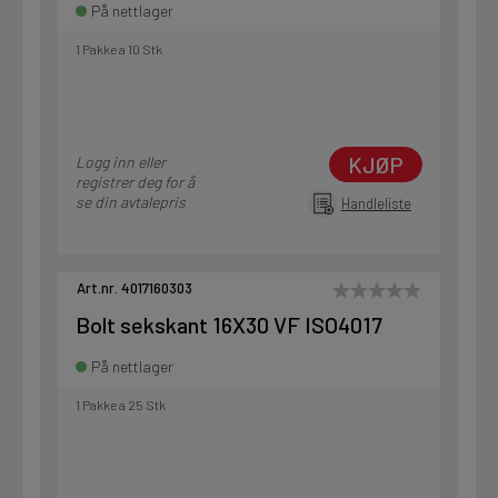
På nettlager
1 Pakke a 10 Stk
KJØP
Logg inn eller
registrer deg for å
se din avtalepris
Handleliste
Art.nr. 4017160303
Bolt sekskant 16X30 VF ISO4017
På nettlager
1 Pakke a 25 Stk