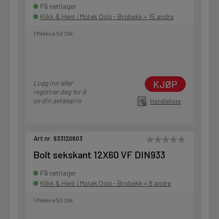
På nettlager
Klikk & Hent i Motek Oslo - Brobekk + 15 andre
1 Pakke a 50 Stk
KJØP
Logg inn eller
registrer deg for å
se din avtalepris
Handleliste
Art.nr. 933120603
Bolt sekskant 12X60 VF DIN933
På nettlager
Klikk & Hent i Motek Oslo - Brobekk + 9 andre
1 Pakke a 50 Stk