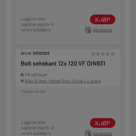
KJØP
Logg inn eller
registrer deg for å
se din avtalepris
Handleliste
Art.nr. 931121203
Bolt sekskant 12x 120 VF DIN931
På nettlager
Klikk & Hent i Motek Oslo - Ensjø + 2 andre
1 Pakke a 25 Stk
KJØP
Logg inn eller
registrer deg for å
se din avtalepris
Handleliste