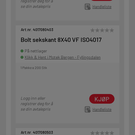
registrer deg for å
se din avtalepris
Handleliste
Art.nr. 4017080403
Bolt sekskant 8X40 VF ISO4017
På nettlager
Klikk & Hent i Motek Bergen - Fyllingsdalen
1 Pakke a 200 Stk
KJØP
Logg inn eller
registrer deg for å
se din avtalepris
Handleliste
Art.nr. 4017080503