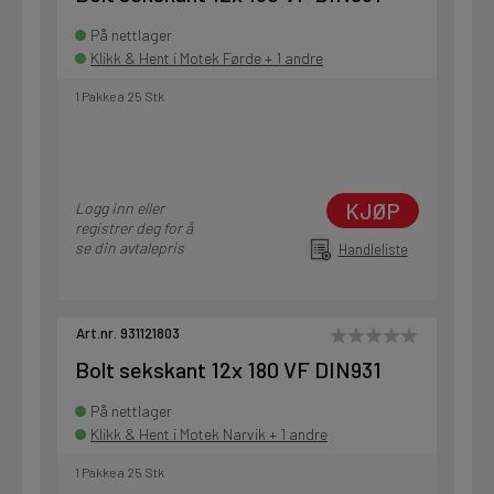
På nettlager
Klikk & Hent i Motek Førde + 1 andre
1 Pakke a 25 Stk
KJØP
Logg inn eller
registrer deg for å
se din avtalepris
Handleliste
Art.nr. 931121803
Bolt sekskant 12x 180 VF DIN931
På nettlager
Klikk & Hent i Motek Narvik + 1 andre
1 Pakke a 25 Stk