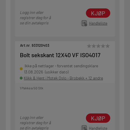
KJØP
Logg inn eller
registrer deg for å
se din avtalepris
Handleliste
Art.nr. 933120403
Bolt sekskant 12X40 VF ISO4017
Ikke på nettlager - forventet sendingsklare
13.08.2026 (usikker dato)
Klikk & Hent i Motek Oslo - Brobekk + 12 andre
1 Pakke a 50 Stk
KJØP
Logg inn eller
registrer deg for å
se din avtalepris
Handleliste