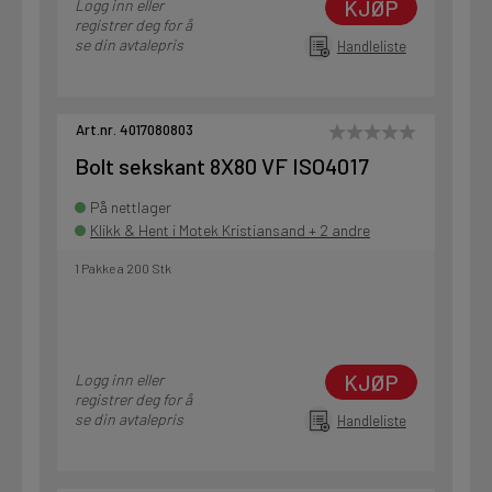
KJØP
Logg inn eller
registrer deg for å
se din avtalepris
Handleliste
Art.nr. 4017080803
Bolt sekskant 8X80 VF ISO4017
På nettlager
Klikk & Hent i Motek Kristiansand + 2 andre
1 Pakke a 200 Stk
KJØP
Logg inn eller
registrer deg for å
se din avtalepris
Handleliste