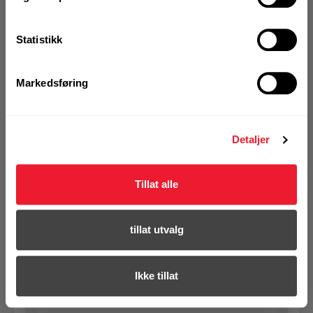
På nettlager
1 Pakke a 50 Stk
Statistikk
Markedsføring
KJØP
Logg inn eller
registrer deg for å
se din avtalepris
Handleliste
Detaljer
Tillat alle
Art.nr. 931101003
Bolt sekskant 10x 100 VF DIN931
tillat utvalg
På nettlager
Klikk & Hent i Motek Bergen - Åsane
1 Pakke a 50 Stk
Ikke tillat