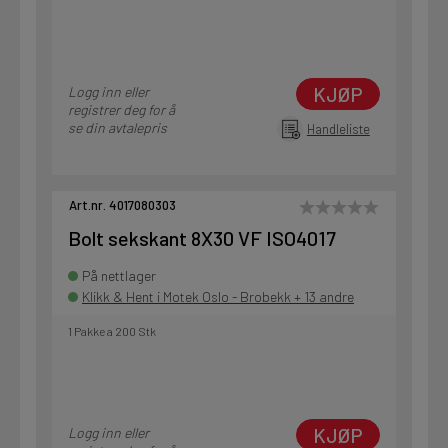
KJØP
Logg inn eller
registrer deg for å
se din avtalepris
Handleliste
Art.nr. 4017080303
Bolt sekskant 8X30 VF ISO4017
På nettlager
Klikk & Hent i Motek Oslo - Brobekk + 13 andre
1 Pakke a 200 Stk
KJØP
Logg inn eller