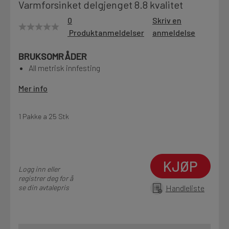
Varmforsinket delgjenget 8.8 kvalitet
Motek
0
Skriv en
Produktanmeldelser
anmeldelse
BRUKSOMRÅDER
Finn butikk
All metrisk innfesting
Kontakt og åpningstider
Mer info
Kontakt
1 Pakke a 25 Stk
Fra rådgivning til sporing av ordre
KJØP
Kampanjer
Logg inn eller
Kvalitetsprodukter til ekstra gode priser
registrer deg for å
se din avtalepris
Handleliste
Produktnyheter
Siste nytt om dine favorittprodukter