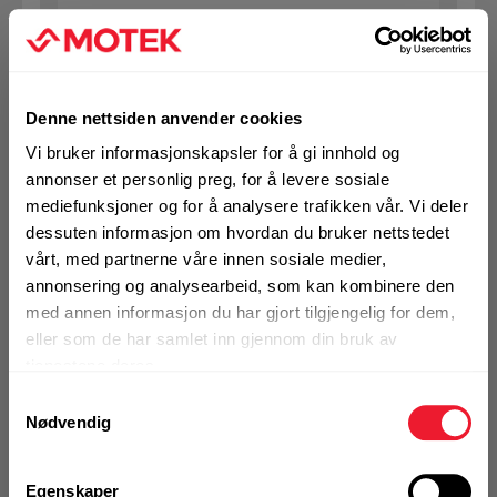
Art.nr. 931100803
Bolt sekskant 10x 80 VF DIN931
Denne nettsiden anvender cookies
På nettlager
Vi bruker informasjonskapsler for å gi innhold og
Klikk & Hent i Motek Bergen - Åsane
annonser et personlig preg, for å levere sosiale
1 Pakke a 50 Stk
mediefunksjoner og for å analysere trafikken vår. Vi deler
dessuten informasjon om hvordan du bruker nettstedet
vårt, med partnerne våre innen sosiale medier,
annonsering og analysearbeid, som kan kombinere den
KJØP
Logg inn eller
med annen informasjon du har gjort tilgjengelig for dem,
registrer deg for å
eller som de har samlet inn gjennom din bruk av
se din avtalepris
Handleliste
tjenestene deres.
Samtykkevalg
Nødvendig
Art.nr. 931100903
Bolt sekskant 10x 90 VF DIN931
Egenskaper