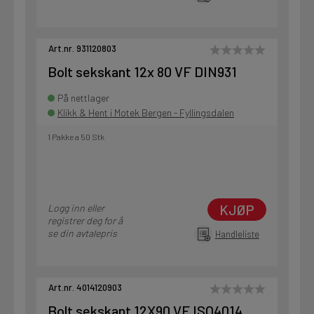
Art.nr. 931120803
Bolt sekskant 12x 80 VF DIN931
På nettlager
Klikk & Hent i Motek Bergen - Fyllingsdalen
1 Pakke a 50 Stk
KJØP
Logg inn eller
registrer deg for å
se din avtalepris
Handleliste
Art.nr. 4014120903
Bolt sekskant 12X90 VF ISO4014