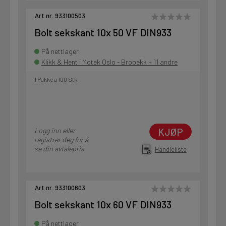
Art.nr. 933100503
Bolt sekskant 10x 50 VF DIN933
På nettlager
Klikk & Hent i Motek Oslo - Brobekk + 11 andre
1 Pakke a 100 Stk
KJØP
Logg inn eller
registrer deg for å
se din avtalepris
Handleliste
Art.nr. 933100603
Bolt sekskant 10x 60 VF DIN933
På nettlager