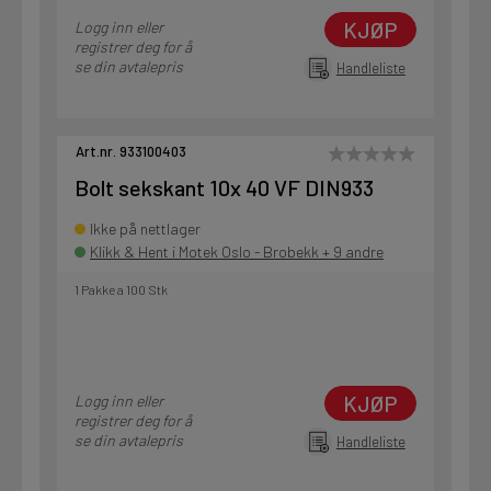
KJØP
Logg inn eller
registrer deg for å
se din avtalepris
Handleliste
Art.nr. 933100403
Bolt sekskant 10x 40 VF DIN933
Ikke på nettlager
Klikk & Hent i Motek Oslo - Brobekk + 9 andre
1 Pakke a 100 Stk
KJØP
Logg inn eller
registrer deg for å
se din avtalepris
Handleliste