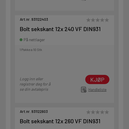
Art.nr. 931122403
Bolt sekskant 12x 240 VF DIN931
På nettlager
1 Pakke a 10 Stk
KJØP
Logg inn eller
registrer deg for å
se din avtalepris
Handleliste
Art.nr. 931122603
Bolt sekskant 12x 260 VF DIN931