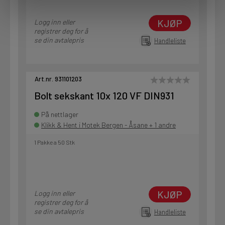
KJØP
Logg inn eller
registrer deg for å
se din avtalepris
Handleliste
Art.nr. 931101203
Bolt sekskant 10x 120 VF DIN931
På nettlager
Klikk & Hent i Motek Bergen - Åsane + 1 andre
1 Pakke a 50 Stk
KJØP
Logg inn eller
registrer deg for å
se din avtalepris
Handleliste