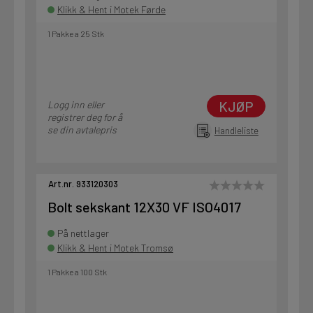
Klikk & Hent i Motek Førde
1 Pakke a 25 Stk
KJØP
Logg inn eller
registrer deg for å
se din avtalepris
Handleliste
Art.nr. 933120303
Bolt sekskant 12X30 VF ISO4017
På nettlager
Klikk & Hent i Motek Tromsø
1 Pakke a 100 Stk