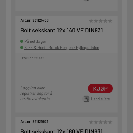
Art.nr. 931121403
Bolt sekskant 12x 140 VF DIN931
På nettlager
Klikk & Hent i Motek Bergen - Fyllingsdalen
1 Pakke a 25 Stk
KJØP
Logg inn eller
registrer deg for å
se din avtalepris
Handleliste
Art.nr. 931121603
Bolt sekskant 12x 160 VF DIN931