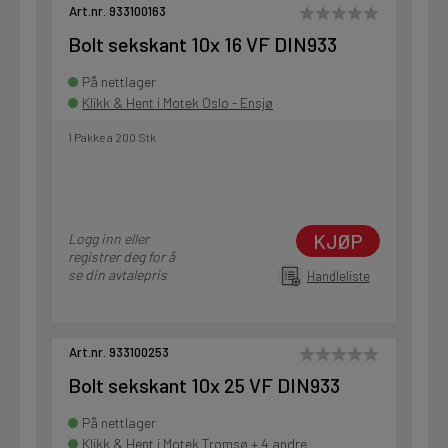
Art.nr. 933100163
Bolt sekskant 10x 16 VF DIN933
På nettlager
Klikk & Hent i Motek Oslo - Ensjø
1 Pakke a 200 Stk
KJØP
Logg inn eller
registrer deg for å
se din avtalepris
Handleliste
Art.nr. 933100253
Bolt sekskant 10x 25 VF DIN933
På nettlager
Klikk & Hent i Motek Tromsø + 4 andre