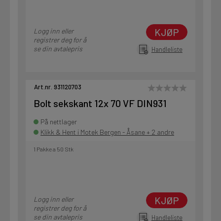
KJØP
Logg inn eller
registrer deg for å
se din avtalepris
Handleliste
Art.nr. 931120703
Bolt sekskant 12x 70 VF DIN931
På nettlager
Klikk & Hent i Motek Bergen - Åsane + 2 andre
1 Pakke a 50 Stk
KJØP
Logg inn eller
registrer deg for å
se din avtalepris
Handleliste