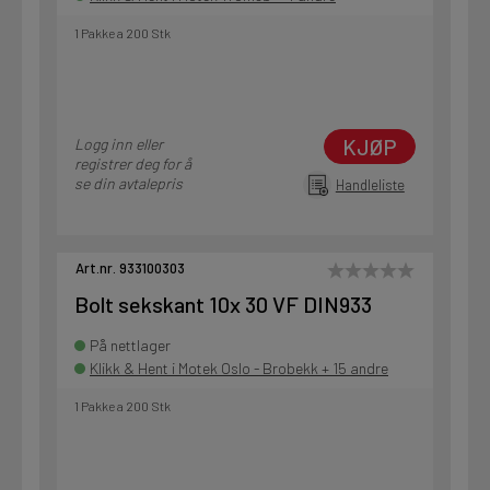
1 Pakke a 200 Stk
KJØP
Logg inn eller
registrer deg for å
se din avtalepris
Handleliste
Art.nr. 933100303
Bolt sekskant 10x 30 VF DIN933
På nettlager
Klikk & Hent i Motek Oslo - Brobekk + 15 andre
1 Pakke a 200 Stk