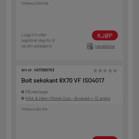
1 Pakke a 200 Stk
KJØP
Logg inn eller
registrer deg for å
se din avtalepris
Handleliste
Art.nr. 4017080703
Bolt sekskant 8X70 VF ISO4017
På nettlager
Klikk & Hent i Motek Oslo - Brobekk + 12 andre
1 Pakke a 100 Stk