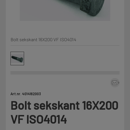
Kjemi, vindsperre og branntetting
Mine henvendelser
Installasjon
Bolt sekskant 16X200 VF ISO4014
Prislister
Annet
Firmainformasjon
Tjenester
Prosjekter
Art.nr. 4014162003
Bolt sekskant 16X200
LOGG UT
Fag
VF ISO4014