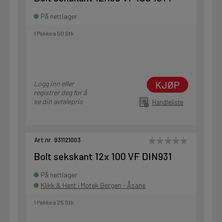
På nettlager
1 Pakke a 50 Stk
KJØP
Logg inn eller
registrer deg for å
se din avtalepris
Handleliste
Art.nr. 931121003
Bolt sekskant 12x 100 VF DIN931
På nettlager
Klikk & Hent i Motek Bergen - Åsane
1 Pakke a 25 Stk