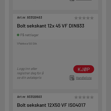
Art.nr. 933120453
Bolt sekskant 12x 45 VF DIN933
På nettlager
1 Pakke a 50 Stk
KJØP
Logg inn eller
registrer deg for å
se din avtalepris
Handleliste
Art.nr. 933120503
Bolt sekskant 12X50 VF ISO4017