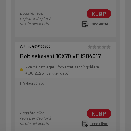
KJØP
Logg inn eller
registrer deg for å
se din avtalepris
Handleliste
Art.nr. 4014100703
Bolt sekskant 10X70 VF ISO4017
Ikke på nettlager - forventet sendingsklare
14.08.2026 (usikker dato)
1 Pakke a 50 Stk
KJØP
Logg inn eller
registrer deg for å
se din avtalepris
Handleliste