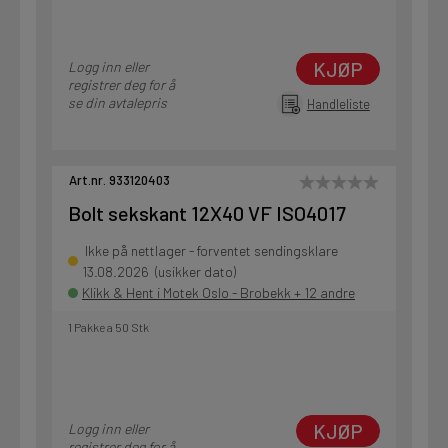
KJØP
Logg inn eller
registrer deg for å
se din avtalepris
Handleliste
Art.nr. 933120403
Bolt sekskant 12X40 VF ISO4017
Ikke på nettlager - forventet sendingsklare
13.08.2026 (usikker dato)
Klikk & Hent i Motek Oslo - Brobekk + 12 andre
1 Pakke a 50 Stk
KJØP
Logg inn eller
registrer deg for å