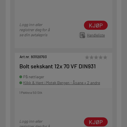
KJØP
Logg inn eller
registrer deg for å
se din avtalepris
Handleliste
Art.nr. 931120703
Bolt sekskant 12x 70 VF DIN931
På nettlager
Klikk & Hent i Motek Bergen - Åsane + 2 andre
1 Pakke a 50 Stk
KJØP
Logg inn eller
registrer deg for å