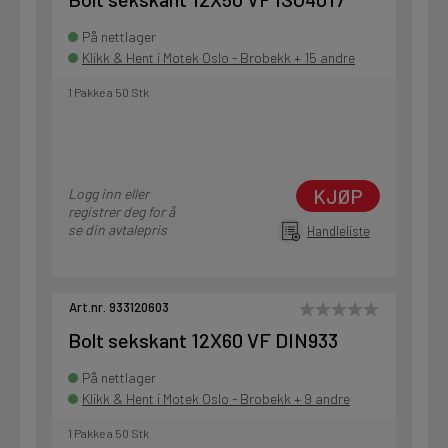
På nettlager
Klikk & Hent i Motek Oslo - Brobekk + 15 andre
1 Pakke a 50 Stk
KJØP
Logg inn eller
registrer deg for å
se din avtalepris
Handleliste
Art.nr. 933120603
Bolt sekskant 12X60 VF DIN933
På nettlager
Klikk & Hent i Motek Oslo - Brobekk + 9 andre
1 Pakke a 50 Stk