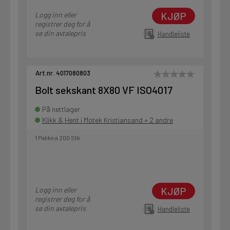
KJØP
Logg inn eller
registrer deg for å
se din avtalepris
Handleliste
Art.nr. 4017080803
Bolt sekskant 8X80 VF ISO4017
På nettlager
Klikk & Hent i Motek Kristiansand + 2 andre
1 Pakke a 200 Stk
KJØP
Logg inn eller
registrer deg for å
se din avtalepris
Handleliste