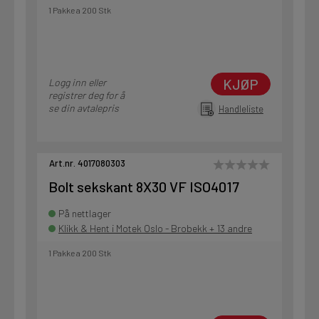
1 Pakke a 200 Stk
KJØP
Logg inn eller
registrer deg for å
se din avtalepris
Handleliste
Art.nr. 4017080303
Bolt sekskant 8X30 VF ISO4017
På nettlager
Klikk & Hent i Motek Oslo - Brobekk + 13 andre
1 Pakke a 200 Stk