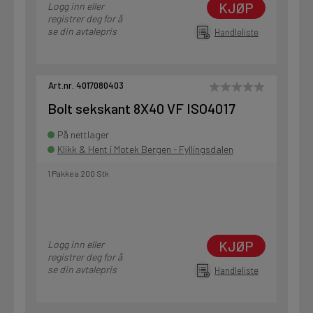
KJØP
Logg inn eller
registrer deg for å
se din avtalepris
Handleliste
Art.nr. 4017080403
Bolt sekskant 8X40 VF ISO4017
På nettlager
Klikk & Hent i Motek Bergen - Fyllingsdalen
1 Pakke a 200 Stk
KJØP
Logg inn eller
registrer deg for å
se din avtalepris
Handleliste