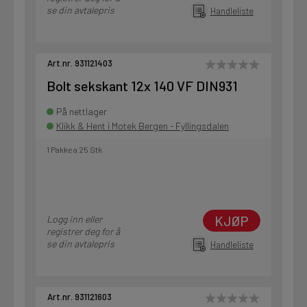
se din avtalepris
Handleliste
Art.nr. 931121403
Bolt sekskant 12x 140 VF DIN931
På nettlager
Klikk & Hent i Motek Bergen - Fyllingsdalen
1 Pakke a 25 Stk
KJØP
Logg inn eller
registrer deg for å
se din avtalepris
Handleliste
Art.nr. 931121603