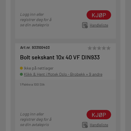
KJØP
Logg inn eller
registrer deg for å
se din avtalepris
Handleliste
Art.nr. 933100403
Bolt sekskant 10x 40 VF DIN933
Ikke på nettlager
Klikk & Hent i Motek Oslo - Brobekk + 9 andre
1 Pakke a 100 Stk
KJØP
Logg inn eller
registrer deg for å
se din avtalepris
Handleliste