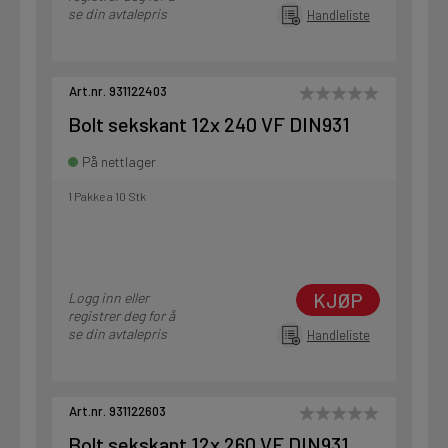
se din avtalepris
Handleliste
Art.nr. 931122403
Bolt sekskant 12x 240 VF DIN931
På nettlager
1 Pakke a 10 Stk
KJØP
Logg inn eller
registrer deg for å
se din avtalepris
Handleliste
Art.nr. 931122603
Bolt sekskant 12x 260 VF DIN931