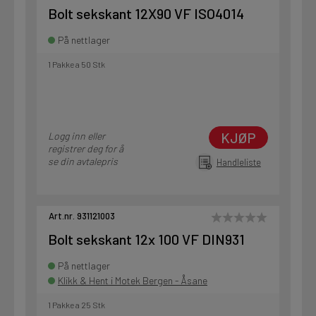
Bolt sekskant 12X90 VF ISO4014
På nettlager
1 Pakke a 50 Stk
KJØP
Logg inn eller
registrer deg for å
se din avtalepris
Handleliste
Art.nr. 931121003
Bolt sekskant 12x 100 VF DIN931
På nettlager
Klikk & Hent i Motek Bergen - Åsane
1 Pakke a 25 Stk