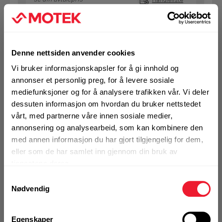
Art.nr. 931100803
Bolt sekskant 10x 80 VF DIN931
Denne nettsiden anvender cookies
Vi bruker informasjonskapsler for å gi innhold og
På nettlager
annonser et personlig preg, for å levere sosiale
Klikk & Hent i Motek Bergen - Åsane
mediefunksjoner og for å analysere trafikken vår. Vi deler
1 Pakke a 50 Stk
dessuten informasjon om hvordan du bruker nettstedet
vårt, med partnerne våre innen sosiale medier,
annonsering og analysearbeid, som kan kombinere den
med annen informasjon du har gjort tilgjengelig for dem,
KJØP
Logg inn eller
eller som de har samlet inn gjennom din bruk av
registrer deg for å
tjenestene deres.
se din avtalepris
Handleliste
Samtykkevalg
Nødvendig
Art.nr. 931100903
Egenskaper