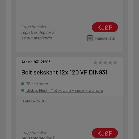
KJØP
Logg inn eller
registrer deg for å
se din avtalepris
Handleliste
Art.nr. 931121203
Bolt sekskant 12x 120 VF DIN931
På nettlager
Klikk & Hent i Motek Oslo - Ensjø + 2 andre
1 Pakke a 25 Stk
KJØP
Logg inn eller
registrer deg for å