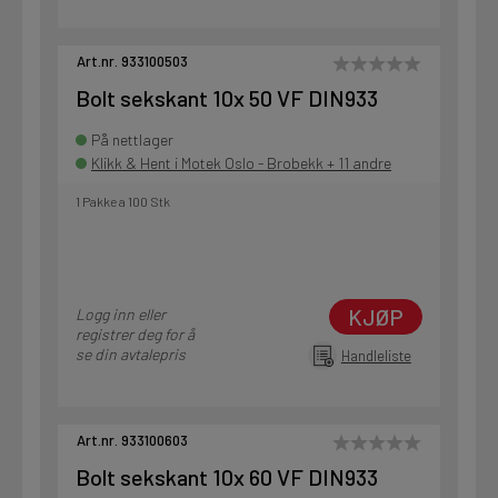
Art.nr. 933100503
Bolt sekskant 10x 50 VF DIN933
På nettlager
Klikk & Hent i Motek Oslo - Brobekk + 11 andre
1 Pakke a 100 Stk
KJØP
Logg inn eller
registrer deg for å
se din avtalepris
Handleliste
Art.nr. 933100603
Bolt sekskant 10x 60 VF DIN933