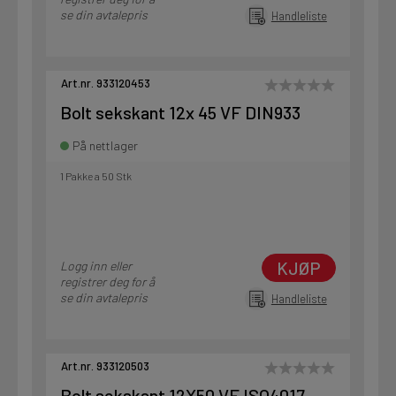
se din avtalepris
Handleliste
Art.nr. 933120453
Bolt sekskant 12x 45 VF DIN933
På nettlager
1 Pakke a 50 Stk
KJØP
Logg inn eller
registrer deg for å
se din avtalepris
Handleliste
Art.nr. 933120503
Bolt sekskant 12X50 VF ISO4017