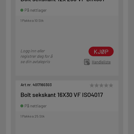
På nettlager
1 Pakke a 10 Stk
KJØP
Logg inn eller
registrer deg for å
se din avtalepris
Handleliste
Art.nr. 4017160303
Bolt sekskant 16X30 VF ISO4017
På nettlager
1 Pakke a 25 Stk