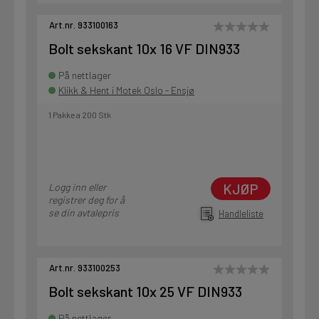
Art.nr. 933100163
Bolt sekskant 10x 16 VF DIN933
På nettlager
Klikk & Hent i Motek Oslo - Ensjø
1 Pakke a 200 Stk
KJØP
Logg inn eller
registrer deg for å
se din avtalepris
Handleliste
Art.nr. 933100253
Bolt sekskant 10x 25 VF DIN933
På nettlager