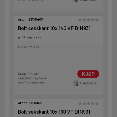
Art.nr. 931101403
Bolt sekskant 10x 140 VF DIN931
På nettlager
1 Pakke a 25 Stk
KJØP
Logg inn eller
registrer deg for å
se din avtalepris
Handleliste
Art.nr. 931101603
Bolt sekskant 10x 160 VF DIN931