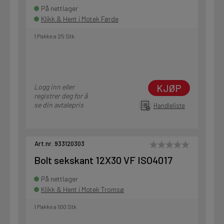
På nettlager
Klikk & Hent i Motek Førde
1 Pakke a 25 Stk
KJØP
Logg inn eller
registrer deg for å
se din avtalepris
Handleliste
Art.nr. 933120303
Bolt sekskant 12X30 VF ISO4017
På nettlager
Klikk & Hent i Motek Tromsø
1 Pakke a 100 Stk