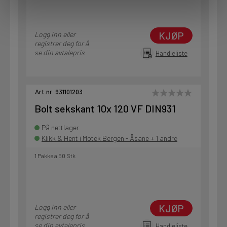
KJØP
Logg inn eller
registrer deg for å
se din avtalepris
Handleliste
Art.nr. 931101203
Bolt sekskant 10x 120 VF DIN931
På nettlager
Klikk & Hent i Motek Bergen - Åsane + 1 andre
1 Pakke a 50 Stk
KJØP
Logg inn eller
registrer deg for å
se din avtalepris
Handleliste