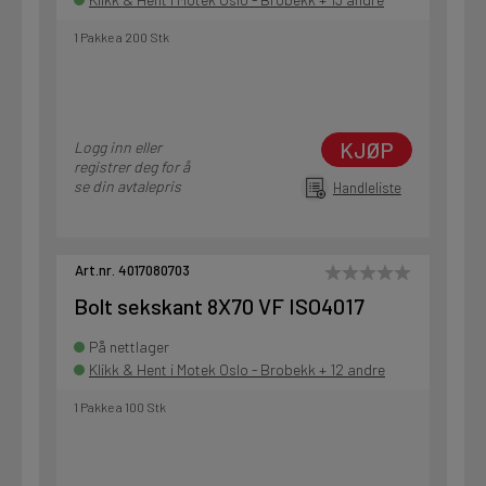
1 Pakke a 200 Stk
KJØP
Logg inn eller
registrer deg for å
se din avtalepris
Handleliste
Art.nr. 4017080703
Bolt sekskant 8X70 VF ISO4017
På nettlager
Klikk & Hent i Motek Oslo - Brobekk + 12 andre
1 Pakke a 100 Stk