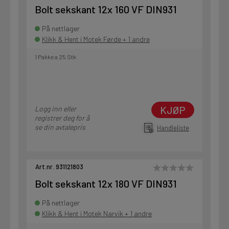
Bolt sekskant 12x 160 VF DIN931
På nettlager
Klikk & Hent i Motek Førde + 1 andre
1 Pakke a 25 Stk
KJØP
Logg inn eller
registrer deg for å
se din avtalepris
Handleliste
Art.nr. 931121803
Bolt sekskant 12x 180 VF DIN931
På nettlager
Klikk & Hent i Motek Narvik + 1 andre