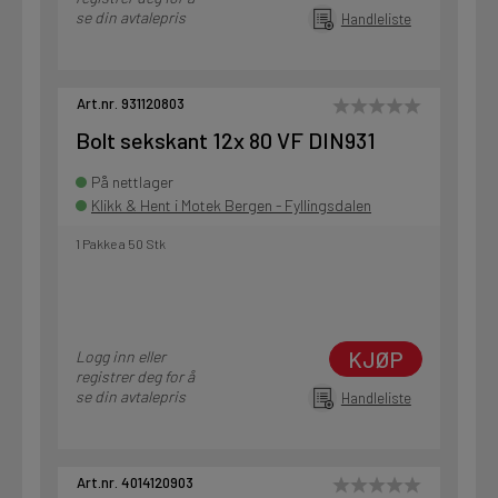
se din avtalepris
Handleliste
Art.nr. 931120803
Bolt sekskant 12x 80 VF DIN931
På nettlager
Klikk & Hent i Motek Bergen - Fyllingsdalen
1 Pakke a 50 Stk
KJØP
Logg inn eller
registrer deg for å
se din avtalepris
Handleliste
Art.nr. 4014120903