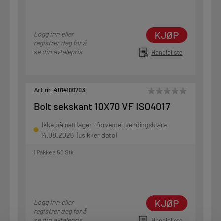
KJØP
Logg inn eller
registrer deg for å
se din avtalepris
Handleliste
Art.nr. 4014100703
Bolt sekskant 10X70 VF ISO4017
Ikke på nettlager - forventet sendingsklare
14.08.2026 (usikker dato)
1 Pakke a 50 Stk
KJØP
Logg inn eller
registrer deg for å
se din avtalepris
Handleliste