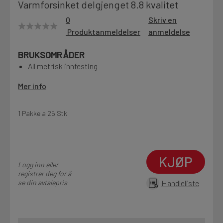
Varmforsinket delgjenget 8.8 kvalitet
Motek
0
Skriv en
Produktanmeldelser
anmeldelse
BRUKSOMRÅDER
Finn butikk
All metrisk innfesting
Kontakt og åpningstider
Mer info
Kontakt
1 Pakke a 25 Stk
Fra rådgivning til sporing av ordre
KJØP
Kampanjer
Logg inn eller
Kvalitetsprodukter til ekstra gode priser
registrer deg for å
se din avtalepris
Handleliste
Produktnyheter
Siste nytt om dine favorittprodukter