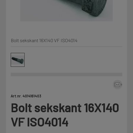
Kjemi, vindsperre og branntetting
Mine henvendelser
Installasjon
Bolt sekskant 16X140 VF ISO4014
Prislister
Annet
Firmainformasjon
Tjenester
Prosjekter
Art.nr. 4014161403
Bolt sekskant 16X140
LOGG UT
Fag
VF ISO4014