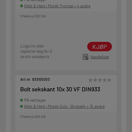
Klikk & Hent i Motek Tromsø + 4 andre
1 Pakke a 200 Stk
KJØP
Logg inn eller
registrer deg for å
se din avtalepris
Handleliste
Art.nr. 933100303
Bolt sekskant 10x 30 VF DIN933
På nettlager
Klikk & Hent i Motek Oslo - Brobekk + 15 andre
1 Pakke a 200 Stk