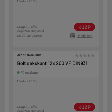
1 Pakke a 25 Stk
KJØP
Logg inn eller
registrer deg for å
se din avtalepris
Handleliste
Art.nr. 931122003
Bolt sekskant 12x 200 VF DIN931
På nettlager
1 Pakke a 25 Stk
KJØP
Logg inn eller
registrer deg for å