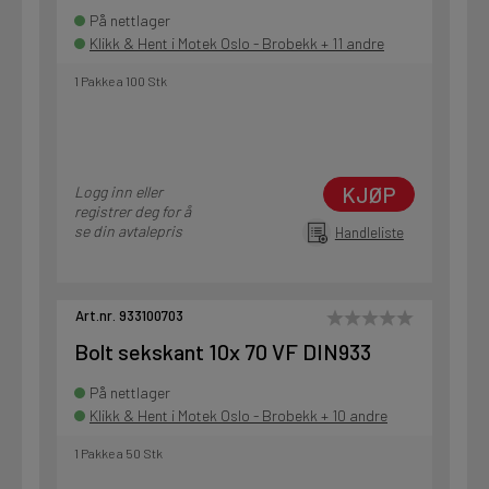
På nettlager
Klikk & Hent i Motek Oslo - Brobekk + 11 andre
1 Pakke a 100 Stk
KJØP
Logg inn eller
registrer deg for å
se din avtalepris
Handleliste
Art.nr. 933100703
Bolt sekskant 10x 70 VF DIN933
På nettlager
Klikk & Hent i Motek Oslo - Brobekk + 10 andre
1 Pakke a 50 Stk