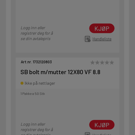
KJØP
Logg inn eller
registrer deg for å
se din avtalepris
Handleliste
Art.nr. 1732120803
SB bolt m/mutter 12X80 VF 8.8
Ikke på nettlager
1 Pakke a 50 Stk
KJØP
Logg inn eller
registrer deg for å
se din avtalepris