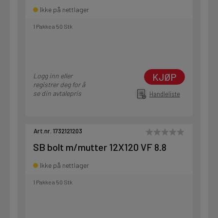
Ikke på nettlager
1 Pakke a 50 Stk
KJØP
Logg inn eller
registrer deg for å
se din avtalepris
Handleliste
Art.nr. 1732121203
SB bolt m/mutter 12X120 VF 8.8
Ikke på nettlager
1 Pakke a 50 Stk