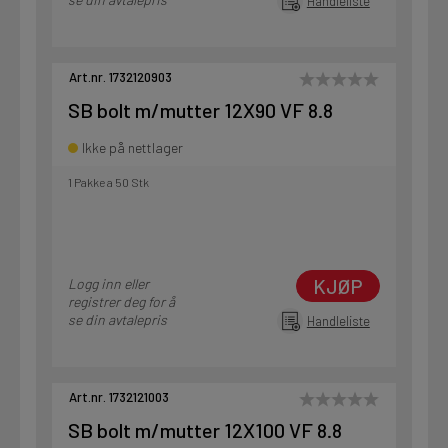
Handleliste
Art.nr. 1732120903
SB bolt m/mutter 12X90 VF 8.8
Ikke på nettlager
1 Pakke a 50 Stk
KJØP
Logg inn eller
registrer deg for å
se din avtalepris
Handleliste
Art.nr. 1732121003
SB bolt m/mutter 12X100 VF 8.8