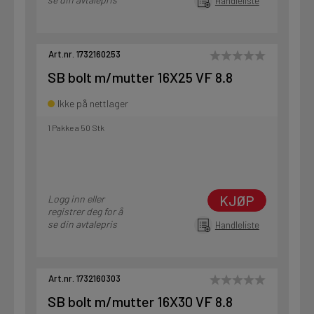
Handleliste
Art.nr. 1732160253
SB bolt m/mutter 16X25 VF 8.8
Ikke på nettlager
1 Pakke a 50 Stk
KJØP
Logg inn eller
registrer deg for å
se din avtalepris
Handleliste
Art.nr. 1732160303
SB bolt m/mutter 16X30 VF 8.8