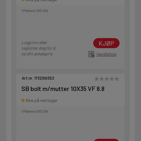
1 Pakke a 100 Stk
KJØP
Logg inn eller
registrer deg for å
se din avtalepris
Handleliste
Art.nr. 1732100353
SB bolt m/mutter 10X35 VF 8.8
Ikke på nettlager
1 Pakke a 100 Stk