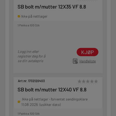
SB bolt m/mutter 12X35 VF 8.8
Ikke på nettlager
1 Pakke a 100 Stk
KJØP
Logg inn eller
registrer deg for å
se din avtalepris
Handleliste
Art.nr. 1732120403
SB bolt m/mutter 12X40 VF 8.8
Ikke på nettlager - forventet sendingsklare
11.08.2026 (usikker dato)
1 Pakke a 100 Stk