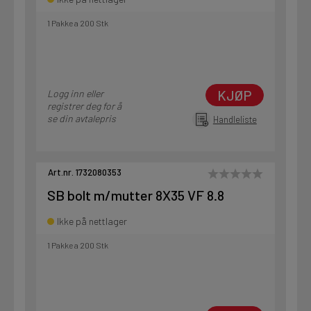
1 Pakke a 200 Stk
KJØP
Logg inn eller
registrer deg for å
se din avtalepris
Handleliste
Art.nr. 1732080353
SB bolt m/mutter 8X35 VF 8.8
Ikke på nettlager
1 Pakke a 200 Stk