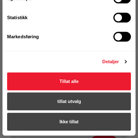
1 Pakke a 100 Stk
Statistikk
Markedsføring
KJØP
Logg inn eller
registrer deg for å
se din avtalepris
Handleliste
Detaljer
Art.nr. 1732120253
Tillat alle
SB bolt m/mutter 12X25 VF 8.8
Ikke på nettlager
tillat utvalg
1 Pakke a 100 Stk
Ikke tillat