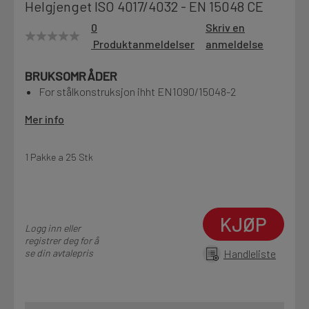
Helgjenget ISO 4017/4032 - EN 15048 CE
Motek
0
Skriv en
Produktanmeldelser
anmeldelse
BRUKSOMRÅDER
Finn butikk
For stålkonstruksjon ihht EN1090/15048-2
Kontakt og åpningstider
Mer info
Kontakt
1 Pakke a 25 Stk
Fra rådgivning til sporing av ordre
KJØP
Kampanjer
Logg inn eller
Kvalitetsprodukter til ekstra gode priser
registrer deg for å
se din avtalepris
Handleliste
Produktnyheter
Siste nytt om dine favorittprodukter