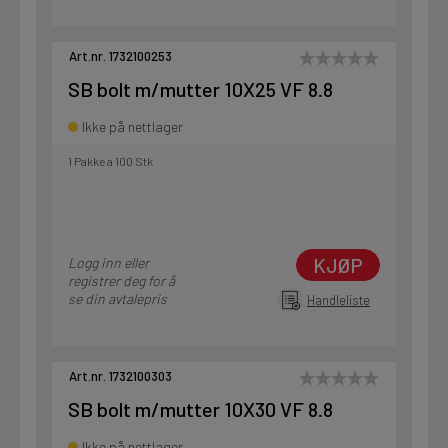
Art.nr. 1732100253
SB bolt m/mutter 10X25 VF 8.8
Ikke på nettlager
1 Pakke a 100 Stk
KJØP
Logg inn eller
registrer deg for å
se din avtalepris
Handleliste
Art.nr. 1732100303
SB bolt m/mutter 10X30 VF 8.8
Ikke på nettlager