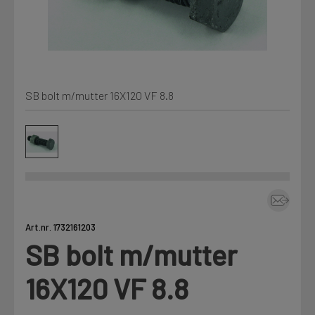
Kjemi, vindsperre og branntetting
Mine henvendelser
Installasjon
SB bolt m/mutter 16X120 VF 8.8
Prislister
Annet
Firmainformasjon
Tjenester
Prosjekter
Art.nr. 1732161203
SB bolt m/mutter
LOGG UT
Fag
16X120 VF 8.8