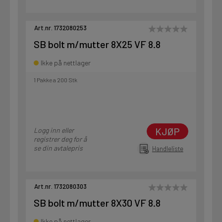
Art.nr. 1732080253
SB bolt m/mutter 8X25 VF 8.8
Ikke på nettlager
1 Pakke a 200 Stk
KJØP
Logg inn eller
registrer deg for å
se din avtalepris
Handleliste
Art.nr. 1732080303
SB bolt m/mutter 8X30 VF 8.8
Ikke på nettlager