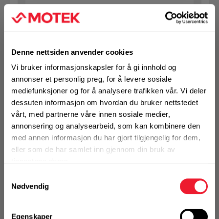
Art.nr. 1732100603
SB bolt m/mutter 10X60 VF 8.8
Denne nettsiden anvender cookies
Ikke på nettlager
Vi bruker informasjonskapsler for å gi innhold og
annonser et personlig preg, for å levere sosiale
1 Pakke a 100 Stk
mediefunksjoner og for å analysere trafikken vår. Vi deler
dessuten informasjon om hvordan du bruker nettstedet
vårt, med partnerne våre innen sosiale medier,
annonsering og analysearbeid, som kan kombinere den
KJØP
Logg inn eller
registrer deg for å
med annen informasjon du har gjort tilgjengelig for dem,
se din avtalepris
Handleliste
eller som de har samlet inn gjennom din bruk av
tjenestene deres.
Samtykkevalg
Art.nr. 1732120203
Nødvendig
SB bolt m/mutter 12X20 VF 8.8
Egenskaper
Ikke på nettlager