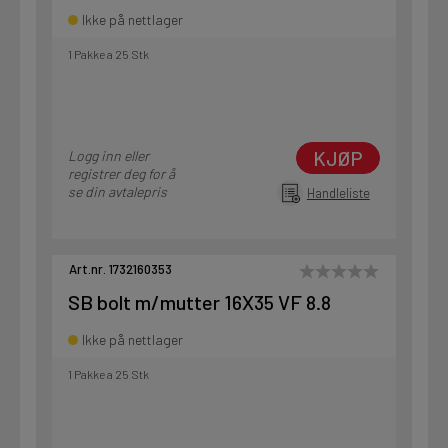
Ikke på nettlager
1 Pakke a 25 Stk
KJØP
Logg inn eller
registrer deg for å
se din avtalepris
Handleliste
Art.nr. 1732160353
SB bolt m/mutter 16X35 VF 8.8
Ikke på nettlager
1 Pakke a 25 Stk