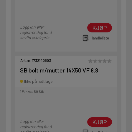
KJØP
Logg inn eller
registrer deg for å
se din avtalepris
Handleliste
Art.nr. 1732140503
SB bolt m/mutter 14X50 VF 8.8
Ikke på nettlager
1 Pakke a 50 Stk
KJØP
Logg inn eller
registrer deg for å
se din avtalepris