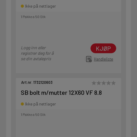
Ikke på nettlager
1 Pakke a 50 Stk
KJØP
Logg inn eller
registrer deg for å
se din avtalepris
Handleliste
Art.nr. 1732120603
SB bolt m/mutter 12X60 VF 8.8
Ikke på nettlager
1 Pakke a 50 Stk