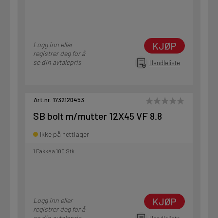
KJØP
Logg inn eller
registrer deg for å
se din avtalepris
Handleliste
Art.nr. 1732120453
SB bolt m/mutter 12X45 VF 8.8
Ikke på nettlager
1 Pakke a 100 Stk
KJØP
Logg inn eller
registrer deg for å
se din avtalepris