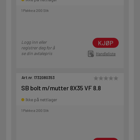
1 Pakke a 200 Stk
KJØP
Logg inn eller
registrer deg for å
se din avtalepris
Handleliste
Art.nr. 1732080353
SB bolt m/mutter 8X35 VF 8.8
Ikke på nettlager
1 Pakke a 200 Stk