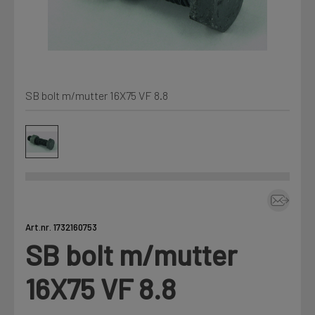
Kjemi, vindsperre og branntetting
Mine henvendelser
Installasjon
SB bolt m/mutter 16X75 VF 8.8
Prislister
Annet
Firmainformasjon
Tjenester
Prosjekter
Art.nr. 1732160753
SB bolt m/mutter
LOGG UT
Fag
16X75 VF 8.8