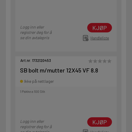
KJØP
Logg inn eller
registrer deg for å
se din avtalepris
Handleliste
Art.nr. 1732120453
SB bolt m/mutter 12X45 VF 8.8
Ikke på nettlager
1 Pakke a 100 Stk
KJØP
Logg inn eller
registrer deg for å
se din avtalepris