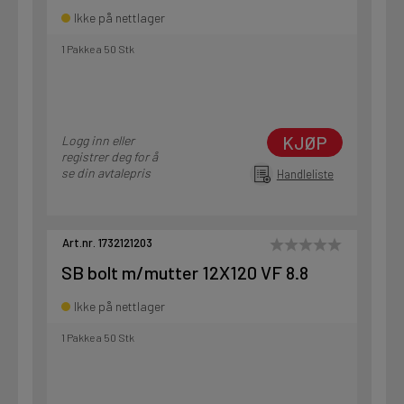
Ikke på nettlager
1 Pakke a 50 Stk
KJØP
Logg inn eller
registrer deg for å
se din avtalepris
Handleliste
Art.nr. 1732121203
SB bolt m/mutter 12X120 VF 8.8
Ikke på nettlager
1 Pakke a 50 Stk