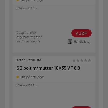
1 Pakke a 100 Stk
KJØP
Logg inn eller
registrer deg for å
se din avtalepris
Handleliste
Art.nr. 1732100353
SB bolt m/mutter 10X35 VF 8.8
Ikke på nettlager
1 Pakke a 100 Stk