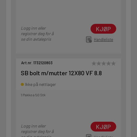
KJØP
Logg inn eller
registrer deg for å
se din avtalepris
Handleliste
Art.nr. 1732120803
SB bolt m/mutter 12X80 VF 8.8
Ikke på nettlager
1 Pakke a 50 Stk
KJØP
Logg inn eller
registrer deg for å
se din avtalepris