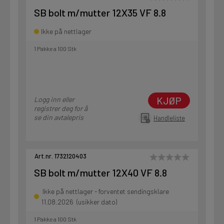
SB bolt m/mutter 12X35 VF 8.8
Ikke på nettlager
1 Pakke a 100 Stk
KJØP
Logg inn eller
registrer deg for å
se din avtalepris
Handleliste
Art.nr. 1732120403
SB bolt m/mutter 12X40 VF 8.8
Ikke på nettlager - forventet sendingsklare
11.08.2026 (usikker dato)
1 Pakke a 100 Stk