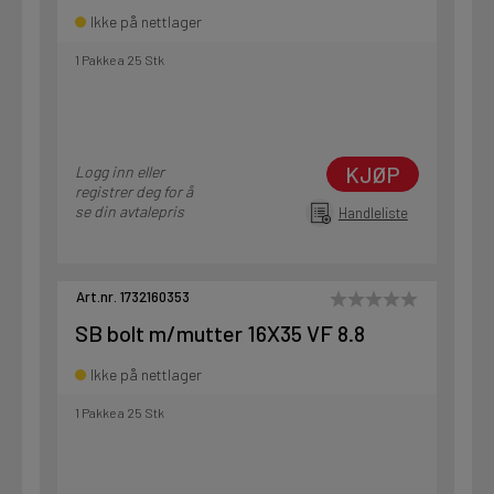
Ikke på nettlager
1 Pakke a 25 Stk
KJØP
Logg inn eller
registrer deg for å
se din avtalepris
Handleliste
Art.nr. 1732160353
SB bolt m/mutter 16X35 VF 8.8
Ikke på nettlager
1 Pakke a 25 Stk