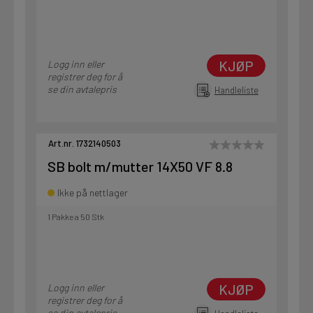
KJØP
Logg inn eller
registrer deg for å
se din avtalepris
Handleliste
Art.nr. 1732140503
SB bolt m/mutter 14X50 VF 8.8
Ikke på nettlager
1 Pakke a 50 Stk
KJØP
Logg inn eller
registrer deg for å
se din avtalepris