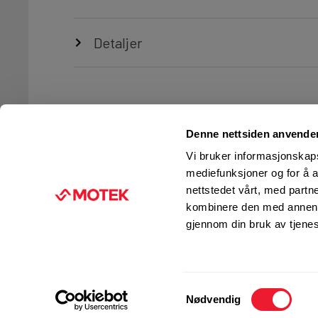
Detaljer
Denne nettsiden anvende
Vi bruker informasjonskapsl
mediefunksjoner og for å a
nettstedet vårt, med part
TJENESTER
FIRMAINFORMASJON
kombinere den med annen in
Ingeniørtjenester
KUNDESERVICE
gjennom din bruk av tjene
Verksted og service
FINN BUTIKK
Kurs og opplæring
JOBB I MOTEK
Motek Fleet
PRESSE
Samtykkevalg
Management
Nødvendig