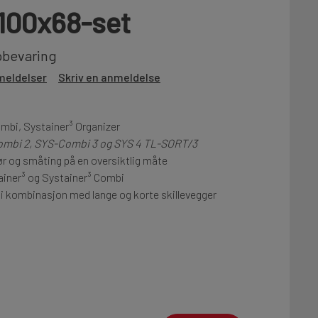
100x68-set
pbevaring
meldelser
Skriv en anmeldelse
ombi, Systainer³ Organizer
Combi 2, SYS-Combi 3 og SYS 4 TL-SORT/3
ør og småting på en oversiktlig måte
tainer³ og Systainer³ Combi
i kombinasjon med lange og korte skillevegger