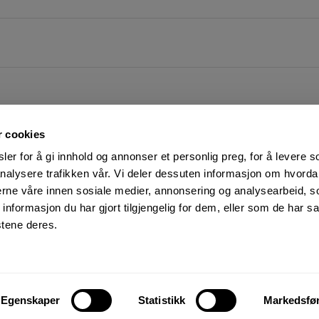
r cookies
er for å gi innhold og annonser et personlig preg, for å levere s
nalysere trafikken vår. Vi deler dessuten informasjon om hvorda
nerne våre innen sosiale medier, annonsering og analysearbeid, 
FØLG OSS PÅ
KUNDESERVICE:
formasjon du har gjort tilgjengelig for dem, eller som de har sa
Man-Fre: 07:00 - 16:00
Facebook
stene deres.
23 05 25 00
YouTube
kundeservice@motek.no
LinkedIn
Salgsbetingelser
Instagram
Personvern og cookies
Egenskaper
Statistikk
Markedsfø