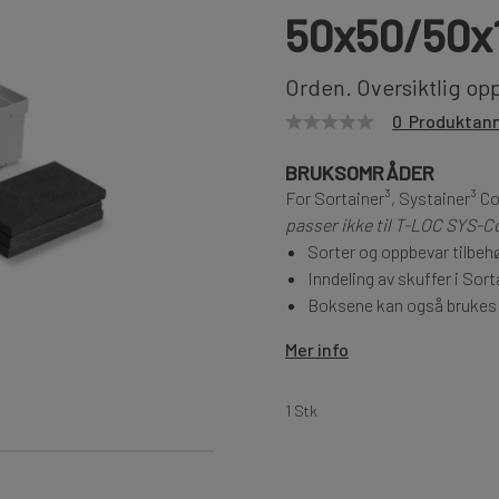
50x50/50x
Orden. Oversiktlig op
0 Produktan
BRUKSOMRÅDER
For Sortainer³, Systainer³ C
passer ikke til T-LOC SYS-
Sorter og oppbevar tilbeh
Inndeling av skuffer i Sor
Boksene kan også brukes 
Mer info
1 Stk