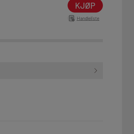
KJØP
Handleliste