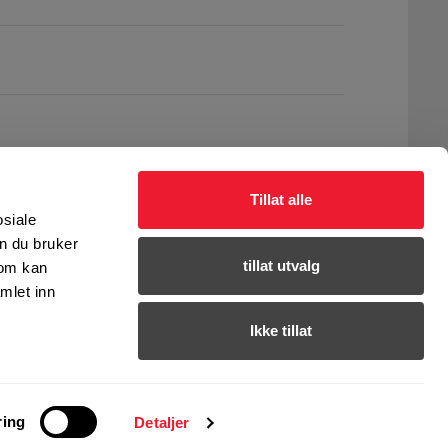
Tillat alle
osiale
n du bruker
tillat utvalg
som kan
mlet inn
Ikke tillat
ring
Detaljer