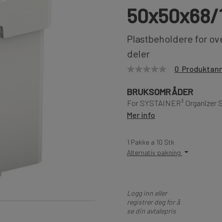
50x50x68/
Plastbeholdere for ov
deler
0 Produktan
BRUKSOMRÅDER
For SYSTAINER³ Organizer 
Mer info
1 Pakke a 10 Stk
Alternativ pakning
Logg inn eller
registrer deg for å
se din avtalepris