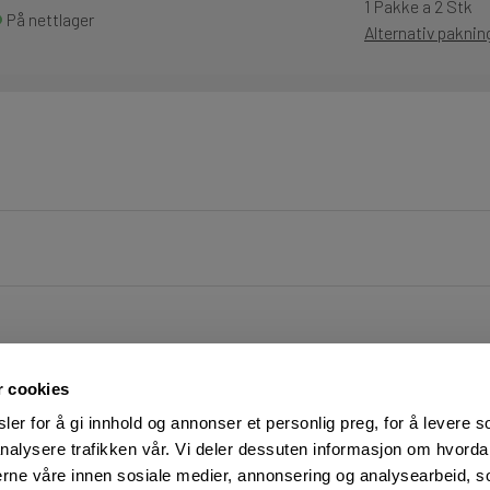
1 Pakke a 2 Stk
På nettlager
Alternativ pakni
r cookies
er for å gi innhold og annonser et personlig preg, for å levere s
nalysere trafikken vår. Vi deler dessuten informasjon om hvorda
nerne våre innen sosiale medier, annonsering og analysearbeid, 
FØLG OSS PÅ
KUNDESERVICE: