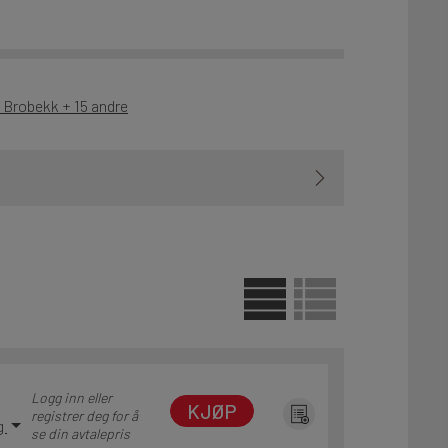
- Brobekk + 15 andre
Logg inn eller
KJØP
registrer deg for å
ng
se din avtalepris