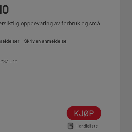
10
ersiktlig oppbevaring av forbruk og små
meldelser
Skriv en anmeldelse
SYS3 L/M
KJØP
Handleliste