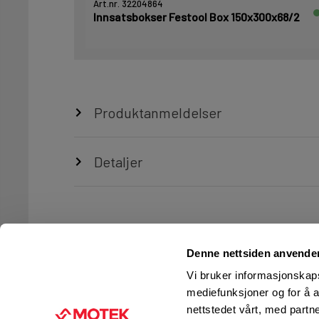
Art.nr. 32204864
Innsatsbokser Festool Box 150x300x68/2
Produktanmeldelser
Detaljer
Denne nettsiden anvende
Vi bruker informasjonskapsl
mediefunksjoner og for å a
nettstedet vårt, med part
TJENESTER