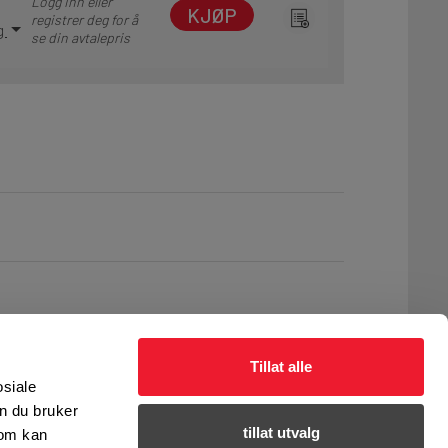
Logg inn eller
KJØP
registrer deg for å
ng
se din avtalepris
Tillat alle
osiale
n du bruker
tillat utvalg
som kan