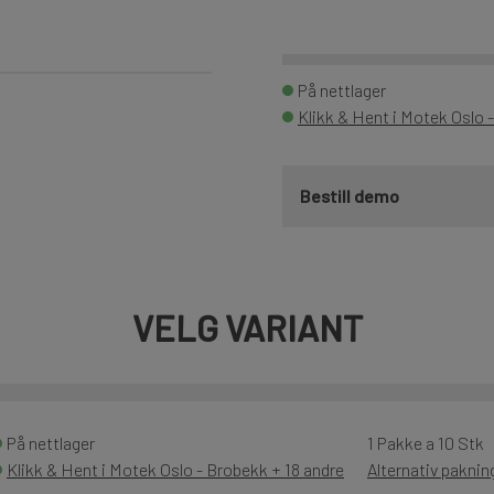
På nettlager
Klikk & Hent i Motek Oslo 
Bestill demo
VELG VARIANT
På nettlager
1 Pakke a 10 Stk
Klikk & Hent i Motek Oslo - Brobekk + 18 andre
Alternativ pakni