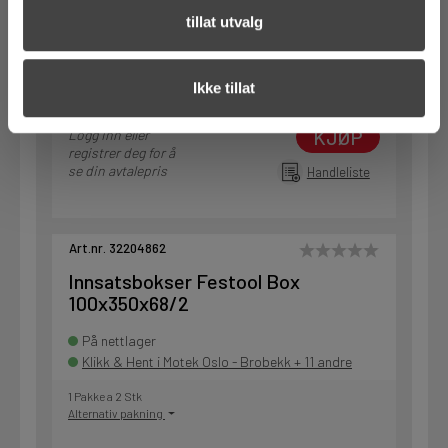
tillat utvalg
1 Pakke a 6 Stk
Alternativ pakning
Ikke tillat
KJØP
Logg inn eller
registrer deg for å
se din avtalepris
Handleliste
Art.nr. 32204862
Innsatsbokser Festool Box
100x350x68/2
På nettlager
Klikk & Hent i Motek Oslo - Brobekk + 11 andre
1 Pakke a 2 Stk
Alternativ pakning