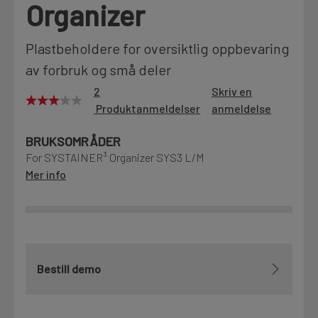
Organizer
Motek
Plastbeholdere for oversiktlig oppbevaring
av forbruk og små deler
Finn butikk
2
Skriv en
Kontakt og åpningstider
Produktanmeldelser
anmeldelse
BRUKSOMRÅDER
Kontakt
For SYSTAINER³ Organizer SYS3 L/M
Fra rådgivning til sporing av ordre
Mer info
Kampanjer
Kvalitetsprodukter til ekstra gode priser
Bestill demo
Produktnyheter
Siste nytt om dine favorittprodukter