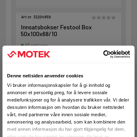
Art.nr. 32204859
Innsatsbokser Festool Box
50x100x68/10
På nettlager
Klikk & Hent i Motek Oslo - Brobekk + 18 andre
1 Pakke a 10 Stk
Alternativ pakning
Denne nettsiden anvender cookies
Vi bruker informasjonskapsler for å gi innhold og
annonser et personlig preg, for å levere sosiale
KJØP
Logg inn eller
registrer deg for å
mediefunksjoner og for å analysere trafikken vår. Vi deler
se din avtalepris
Handleliste
dessuten informasjon om hvordan du bruker nettstedet
vårt, med partnerne våre innen sosiale medier,
annonsering og analysearbeid, som kan kombinere den
Art.nr. 32204860
med annen informasjon du har gjort tilgjengelig for dem,
eller som de har samlet inn gjennom din bruk av