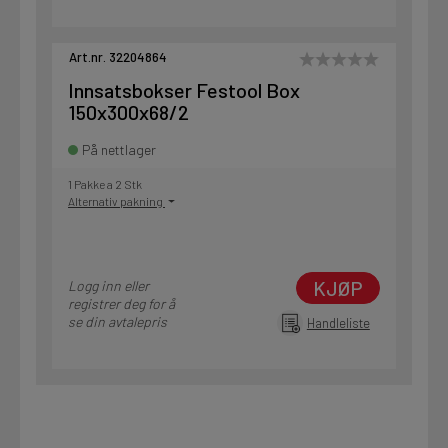
Art.nr. 32204864
Innsatsbokser Festool Box
150x300x68/2
På nettlager
1 Pakke a 2 Stk
Alternativ pakning
KJØP
Logg inn eller
registrer deg for å
se din avtalepris
Handleliste