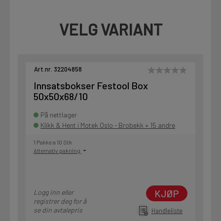
VELG VARIANT
Art.nr. 32204858
Innsatsbokser Festool Box
50x50x68/10
På nettlager
Klikk & Hent i Motek Oslo - Brobekk + 15 andre
1 Pakke a 10 Stk
Alternativ pakning
KJØP
Logg inn eller
registrer deg for å
se din avtalepris
Handleliste