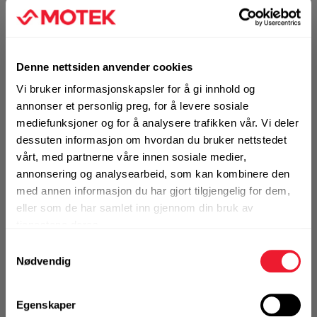
KJØP
Logg inn eller
registrer deg for å
se din avtalepris
Handleliste
Denne nettsiden anvender cookies
Vi bruker informasjonskapsler for å gi innhold og
annonser et personlig preg, for å levere sosiale
Art.nr. 32205655
mediefunksjoner og for å analysere trafikken vår. Vi deler
Slipepapir Festool D225/128 P80
dessuten informasjon om hvordan du bruker nettstedet
GR/25
vårt, med partnerne våre innen sosiale medier,
annonsering og analysearbeid, som kan kombinere den
På nettlager
Klikk & Hent i Motek Oslo - Brobekk + 18 andre
med annen informasjon du har gjort tilgjengelig for dem,
eller som de har samlet inn gjennom din bruk av
1 Pakke a 25 Stk
tjenestene deres.
Alternativ pakning
Samtykkevalg
Nødvendig
KJØP
Logg inn eller
registrer deg for å
Egenskaper
se din avtalepris
Handleliste