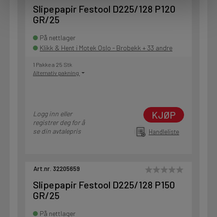
Slipepapir Festool D225/128 P120
GR/25
På nettlager
Klikk & Hent i Motek Oslo - Brobekk + 33 andre
1 Pakke a 25 Stk
Alternativ pakning
KJØP
Logg inn eller
registrer deg for å
se din avtalepris
Handleliste
Art.nr. 32205659
Slipepapir Festool D225/128 P150
GR/25
På nettlager