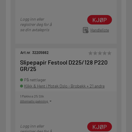
KJØP
Logg inn eller
registrer deg for å
se din avtalepris
Handleliste
Art.nr. 32205662
Slipepapir Festool D225/128 P220
GR/25
På nettlager
Klikk & Hent i Motek Oslo - Brobekk + 21 andre
1 Pakke a 25 Stk
Alternativ pakning
KJØP
Logg inn eller
registrer deg for å