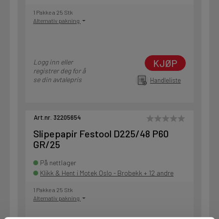
1 Pakke a 25 Stk
Alternativ pakning
KJØP
Logg inn eller
registrer deg for å
se din avtalepris
Handleliste
Art.nr. 32205654
Slipepapir Festool D225/48 P60
GR/25
På nettlager
Klikk & Hent i Motek Oslo - Brobekk + 12 andre
1 Pakke a 25 Stk
Alternativ pakning