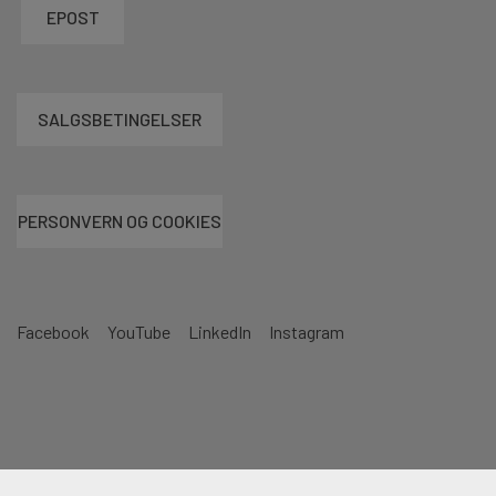
EPOST
SALGSBETINGELSER
PERSONVERN OG COOKIES
Facebook
YouTube
LinkedIn
Instagram