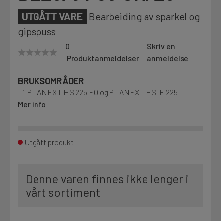
Motek
UTGÅTT VARE
Bearbeiding av sparkel og
gipspuss
0
Skriv en
Produktanmeldelser
anmeldelse
Finn butikk
Kontakt og åpningstider
BRUKSOMRÅDER
Til PLANEX LHS 225 EQ og PLANEX LHS-E 225
Mer info
Kontakt
Fra rådgivning til sporing av ordre
Utgått produkt
Kampanjer
Kvalitetsprodukter til ekstra gode priser
Denne varen finnes ikke lenger i
vårt sortiment
Produktnyheter
Siste nytt om dine favorittprodukter