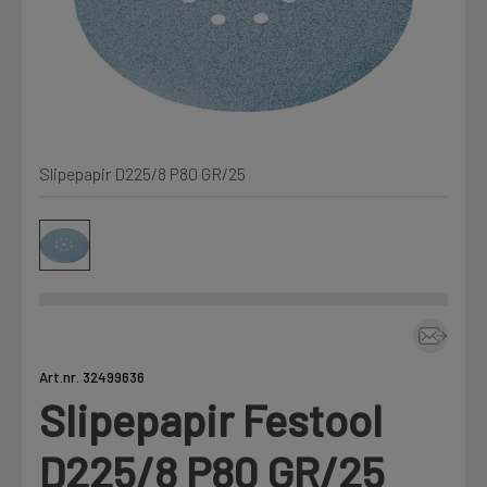
Min Fleet
NYHET
Kjemi, vindsperre og branntetting
Mine henvendelser
Installasjon
Slipepapir D225/8 P80 GR/25
Annet
Prislister
Firmainformasjon
Tjenester
Prosjekter
Art.nr. 32499636
Slipepapir Festool
Fag
LOGG UT
D225/8 P80 GR/25