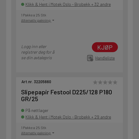
Klikk & Hent i Motek Oslo - Brobekk + 32 andre
1 Pakke a 25 Stk
Alternativ pakning
KJØP
Logg inn eller
registrer deg for å
se din avtalepris
Handleliste
Art.nr. 32205660
Slipepapir Festool D225/128 P180
GR/25
På nettlager
Klikk & Hent i Motek Oslo - Brobekk + 29 andre
1 Pakke a 25 Stk
Alternativ pakning