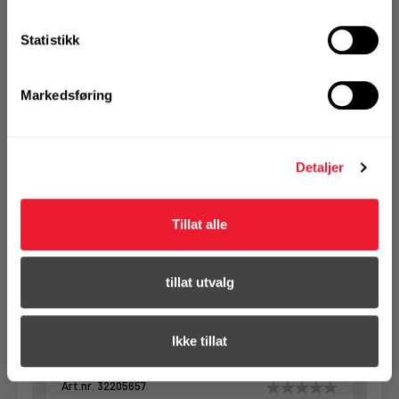
Statistikk
Art.nr. 32205656
Slipepapir Festool D225/128 P100
Markedsføring
GR/25
På nettlager
Klikk & Hent i Motek Oslo - Brobekk + 23 andre
Detaljer
1 Pakke a 25 Stk
Alternativ pakning
Tillat alle
tillat utvalg
KJØP
Logg inn eller
registrer deg for å
se din avtalepris
Handleliste
Ikke tillat
Art.nr. 32205657