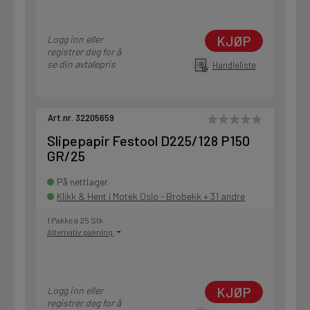
KJØP
Logg inn eller
registrer deg for å
se din avtalepris
Handleliste
Art.nr. 32205659
Slipepapir Festool D225/128 P150
GR/25
På nettlager
Klikk & Hent i Motek Oslo - Brobekk + 31 andre
1 Pakke a 25 Stk
Alternativ pakning
KJØP
Logg inn eller
registrer deg for å