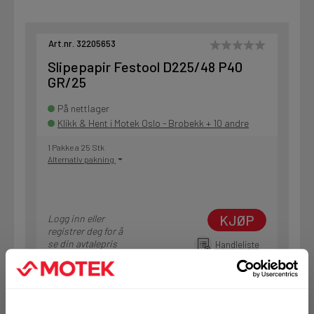
Art.nr. 32205653
Slipepapir Festool D225/48 P40
GR/25
På nettlager
Klikk & Hent i Motek Oslo - Brobekk + 10 andre
1 Pakke a 25 Stk
Alternativ pakning
KJØP
Logg inn eller
registrer deg for å
se din avtalepris
Handleliste
Art.nr. 32205654