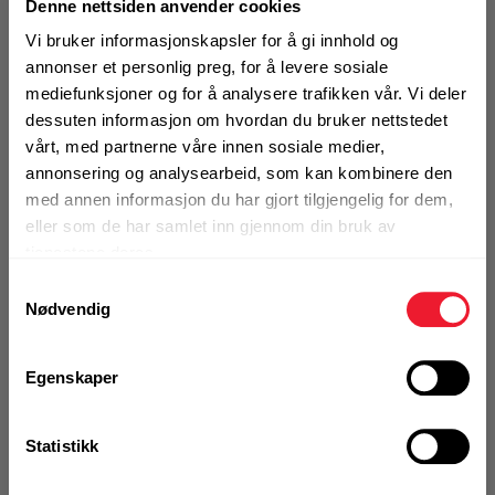
Denne nettsiden anvender cookies
Slipepapir Festool D225/48 P60
GR/25
Vi bruker informasjonskapsler for å gi innhold og
annonser et personlig preg, for å levere sosiale
På nettlager
mediefunksjoner og for å analysere trafikken vår. Vi deler
Klikk & Hent i Motek Oslo - Brobekk + 12 andre
dessuten informasjon om hvordan du bruker nettstedet
1 Pakke a 25 Stk
vårt, med partnerne våre innen sosiale medier,
Alternativ pakning
annonsering og analysearbeid, som kan kombinere den
med annen informasjon du har gjort tilgjengelig for dem,
eller som de har samlet inn gjennom din bruk av
KJØP
Logg inn eller
tjenestene deres.
registrer deg for å
Samtykkevalg
se din avtalepris
Handleliste
Nødvendig
Art.nr. 32205655
Egenskaper
Slipepapir Festool D225/128 P80
GR/25
Statistikk
På nettlager