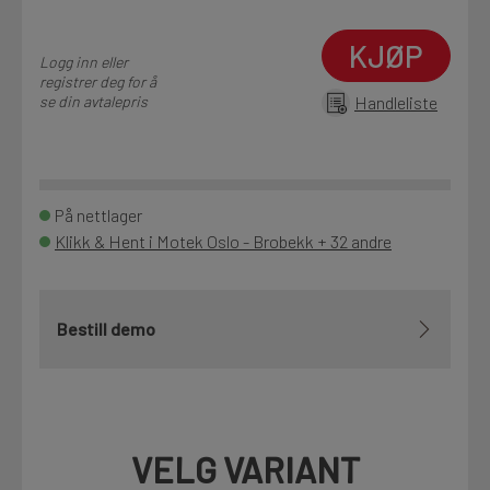
KJØP
Logg inn eller
registrer deg for å
se din avtalepris
Handleliste
På nettlager
Klikk & Hent i Motek Oslo - Brobekk + 32 andre
Bestill demo
VELG VARIANT