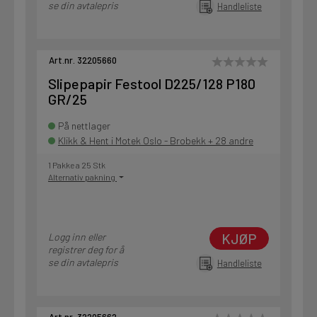
se din avtalepris
Handleliste
Art.nr. 32205660
Slipepapir Festool D225/128 P180
GR/25
På nettlager
Klikk & Hent i Motek Oslo - Brobekk + 28 andre
1 Pakke a 25 Stk
Alternativ pakning
KJØP
Logg inn eller
registrer deg for å
se din avtalepris
Handleliste