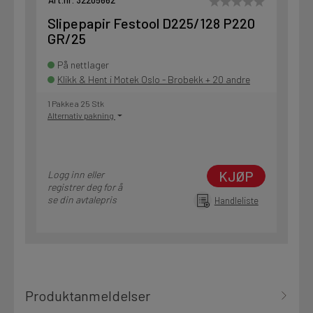
Art.nr. 32205662
Slipepapir Festool D225/128 P220
GR/25
På nettlager
Klikk & Hent i Motek Oslo - Brobekk + 20 andre
1 Pakke a 25 Stk
Alternativ pakning
KJØP
Logg inn eller
registrer deg for å
se din avtalepris
Handleliste
Produktanmeldelser