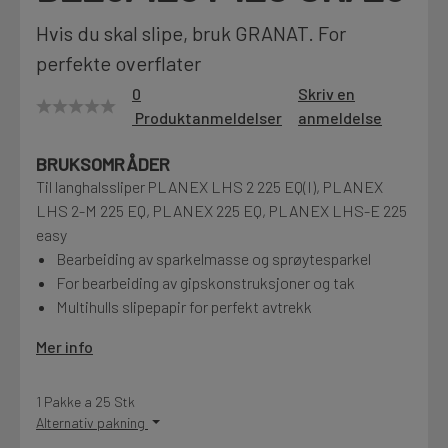
Motek
Hvis du skal slipe, bruk GRANAT. For
perfekte overflater
0
Skriv en
Produktanmeldelser
anmeldelse
Finn butikk
Kontakt og åpningstider
BRUKSOMRÅDER
Til langhalssliper PLANEX LHS 2 225 EQ(I), PLANEX
LHS 2-M 225 EQ, PLANEX 225 EQ, PLANEX LHS-E 225
Kontakt
easy
Fra rådgivning til sporing av ordre
Bearbeiding av sparkelmasse og sprøytesparkel
For bearbeiding av gipskonstruksjoner og tak
Multihulls slipepapir for perfekt avtrekk
Kampanjer
Kvalitetsprodukter til ekstra gode priser
Mer info
1 Pakke a 25 Stk
Produktnyheter
Alternativ pakning
Siste nytt om dine favorittprodukter