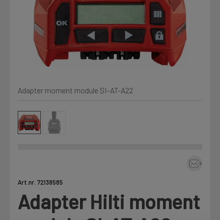
Min Fleet
NYHET
Kjemi, vindsperre og branntetting
Installasjon
Mine henvendelser
Annet
Adapter moment module SI-AT-A22
Prislister
Firmainformasjon
Tjenester
Prosjekter
Art.nr. 72138585
Fag
Adapter Hilti moment
LOGG UT