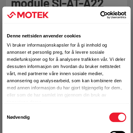
module SI-AT-A22
Motek
Kompatibel med muttertrekker SIW 6AT-
A22
0
Skriv en
Finn butikk
Denne nettsiden anvender cookies
Produktanmeldelser
anmeldelse
Kontakt og åpningstider
Vi bruker informasjonskapsler for å gi innhold og
annonser et personlig preg, for å levere sosiale
✓
FLEET
Se Fleet fordeler
mediefunksjoner og for å analysere trafikken vår. Vi deler
Kontakt
dessuten informasjon om hvordan du bruker nettstedet
BRUKSOMRÅDER
Fra rådgivning til sporing av ordre
vårt, med partnerne våre innen sosiale medier,
Montering av Hilti HSA, HSA-R, HSA-R2, HST3,
annonsering og analysearbeid, som kan kombinere den
HST3-R, HSL4 og HSL4-G ankere fra M8 til M16 i
med annen informasjon du har gjort tilgjengelig for dem,
betong
Kampanjer
eller som de har samlet inn gjennom din bruk av
Montering av Hilti HST2, HST2-R ankere fra M8 til
Kvalitetsprodukter til ekstra gode priser
tjenestene deres.
M12 i betong og HSL3 PAX85 M10 i huldekke
Montering av metallbolter opp til M16
Samtykkevalg
Nødvendig
Mer info
Produktnyheter
Siste nytt om dine favorittprodukter