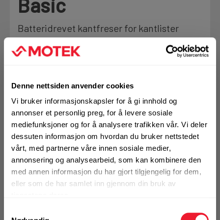
Basic
Motek
Batteridrevet kantfreser for kantlister
0
Skriv en
Produktanmeldelser
anmeldelse
Finn butikk
Kontakt og åpningstider
✓
FLEET
Se Fleet fordeler
Denne nettsiden anvender cookies
BRUKSOMRÅDER
Vi bruker informasjonskapsler for å gi innhold og
Kontakt
Kantfreser spesielt for kantfresing og avrunding av
annonser et personlig preg, for å levere sosiale
Fra rådgivning til sporing av ordre
overflødige kanter
mediefunksjoner og for å analysere trafikken vår. Vi deler
Den unike kulelagerbremsen sikrer jevne og perfekte
dessuten informasjon om hvordan du bruker nettstedet
arbeidsresultater
vårt, med partnerne våre innen sosiale medier,
Kantfresing av skråkanter 0–45° mulig (avhengig av
Kampanjer
annonsering og analysearbeid, som kan kombinere den
fresestål)
Kvalitetsprodukter til ekstra gode priser
med annen informasjon du har gjort tilgjengelig for dem,
eller som de har samlet inn gjennom din bruk av
Mer info
tjenestene deres.
Produktnyheter
Samtykkevalg
1 Stk
Siste nytt om dine favorittprodukter