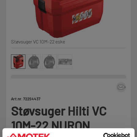
Kjemi, vindsperre og branntetting
Mine henvendelser
Installasjon
Støvsuger VC 10M-22 eske
Prislister
Annet
Firmainformasjon
Tjenester
Prosjekter
Art.nr. 72254437
Støvsuger Hilti VC
LOGG UT
Fag
10M-22 NURON