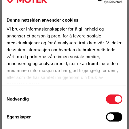
UTGÅTT VARE
Kraftig våt/tørr
Motek
batteridrevet støvsuger (ryggsekk som
tilbehør)
Denne nettsiden anvender cookies
0
Skriv en
Vi bruker informasjonskapsler for å gi innhold og
Finn butikk
Produktanmeldelser
anmeldelse
annonser et personlig preg, for å levere sosiale
Kontakt og åpningstider
mediefunksjoner og for å analysere trafikken vår. Vi deler
✓
FLEET
Se Fleet fordeler
dessuten informasjon om hvordan du bruker nettstedet
vårt, med partnerne våre innen sosiale medier,
BRUKSOMRÅDER
Kontakt
annonsering og analysearbeid, som kan kombinere den
Støvavsug fra slipe-, skjære-, bore- og
Fra rådgivning til sporing av ordre
med annen informasjon du har gjort tilgjengelig for dem,
tørrkjerneverktøy
eller som de har samlet inn gjennom din bruk av
tjenestene deres.
Mer info
Kampanjer
Samtykkevalg
Kvalitetsprodukter til ekstra gode priser
Nødvendig
Utgått produkt
Egenskaper
Produktnyheter
Denne varen finnes ikke lenger i
Siste nytt om dine favorittprodukter