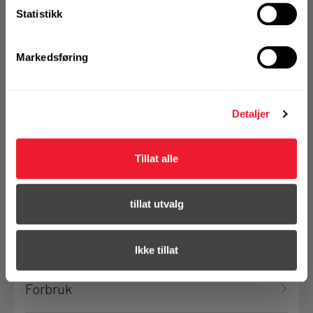
Statistikk
vårt sortiment
Markedsføring
Se erstatningsprodukt
Detaljer
Se hele sortimentet
Tillat alle
tillat utvalg
Tilbehør
Ikke tillat
Forbruk