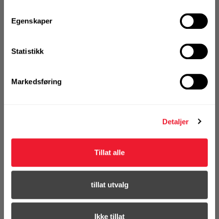
KJØP
Egenskaper
Logg inn eller
registrer deg for å
se din avtalepris
Handleliste
Statistikk
Markedsføring
På nettlager
Klikk & Hent i Motek Førde + 1 andre
Detaljer
Kontakt oss om Fleet Management!
NYHET
Tillat alle
Bestill demo
tillat utvalg
Ikke tillat