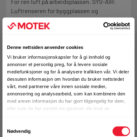
For ren luft på arbeidsplassen. SYS-AIR:
Motek
Luftrenseren for byggplassen og
verkstedet
0
Skriv en
Finn butikk
Produktanmeldelser
anmeldelse
Kontakt og åpningstider
Denne nettsiden anvender cookies
✓
FLEET
Se Fleet fordeler
Vi bruker informasjonskapsler for å gi innhold og
BRUKSOMRÅDER
annonser et personlig preg, for å levere sosiale
Kontakt
Alt arbeid der det er vanskelig eller umulig å bruke
mediefunksjoner og for å analysere trafikken vår. Vi deler
Fra rådgivning til sporing av ordre
avsug
dessuten informasjon om hvordan du bruker nettstedet
Riving og renovering
vårt, med partnerne våre innen sosiale medier,
Bedre luft på byggeplassen eller i verkstedet
annonsering og analysearbeid, som kan kombinere den
Kampanjer
med annen informasjon du har gjort tilgjengelig for dem,
Mer info
Kvalitetsprodukter til ekstra gode priser
eller som de har samlet inn gjennom din bruk av
tjenestene deres.
1 Stk
Samtykkevalg
Produktnyheter
Nødvendig
Siste nytt om dine favorittprodukter