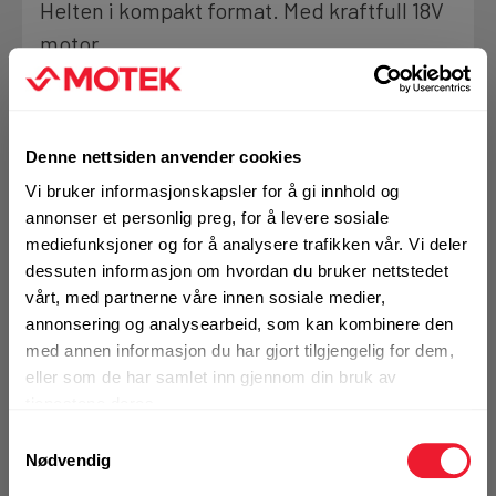
Helten i kompakt format. Med kraftfull 18V
Motek
motor
1
Skriv en
Produktanmeldelser
anmeldelse
Finn butikk
✓
FLEET
Se Fleet fordeler
Denne nettsiden anvender cookies
Kontakt og åpningstider
Vi bruker informasjonskapsler for å gi innhold og
BRUKSOMRÅDER
annonser et personlig preg, for å levere sosiale
Montering av møbler, innredning og kjøkken
Kontakt
mediefunksjoner og for å analysere trafikken vår. Vi deler
Montering av gulvlister, stikkontakter, lamper,
Fra rådgivning til sporing av ordre
dessuten informasjon om hvordan du bruker nettstedet
gardiner
vårt, med partnerne våre innen sosiale medier,
Innredning
annonsering og analysearbeid, som kan kombinere den
Mer info
Kampanjer
med annen informasjon du har gjort tilgjengelig for dem,
eller som de har samlet inn gjennom din bruk av
Kvalitetsprodukter til ekstra gode priser
tjenestene deres.
1 Stk
Alternativ pakning
Samtykkevalg
Nødvendig
Produktnyheter
Siste nytt om dine favorittprodukter