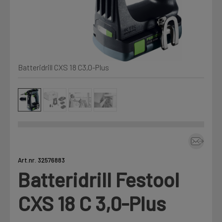
Kjemi, vindsperre og branntetting
Mine henvendelser
Installasjon
Batteridrill CXS 18 C3,0-Plus
Prislister
Annet
Firmainformasjon
Tjenester
Prosjekter
Art.nr. 32576883
Batteridrill Festool
LOGG UT
Fag
CXS 18 C 3,0-Plus