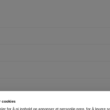
r cookies
er for å gi innhold og annonser et personlig preg, for å levere s