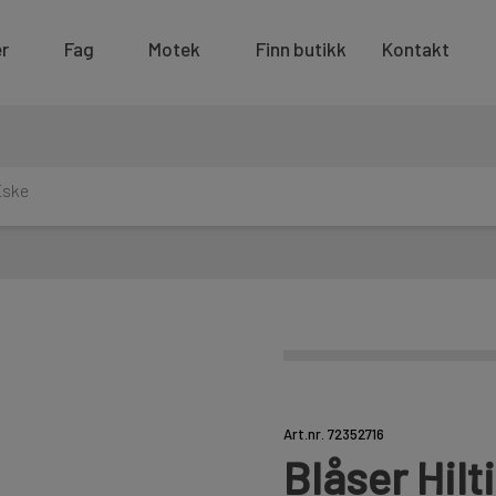
r
Fag
Motek
Finn butikk
Kontakt
Eske
Art.nr. 72352716
Blåser Hil