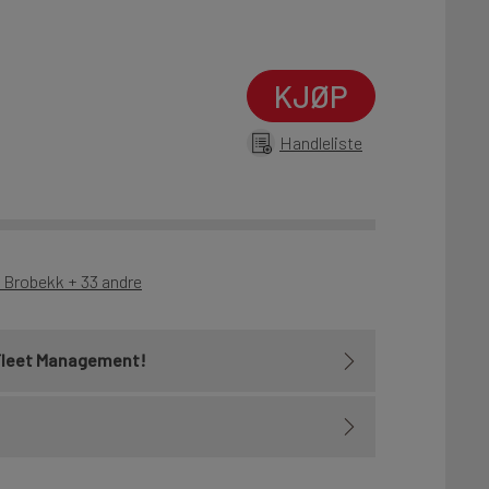
KJØP
Handleliste
- Brobekk + 33 andre
Fleet Management!