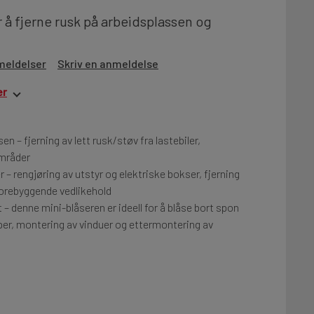
 å fjerne rusk på arbeidsplassen og
meldelser
Skriv en anmeldelse
er
n – fjerning av lett rusk/støv fra lastebiler,
mråder
r – rengjøring av utstyr og elektriske bokser, fjerning
 forebyggende vedlikehold
 – denne mini-blåseren er ideell for å blåse bort spon
per, montering av vinduer og ettermontering av