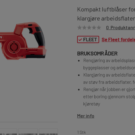
Kompakt luftblåser for
klargjøre arbeidsflater
0 Produktan
✓
FLEET
Se Fleet fordel
BRUKSOMRÅDER
Rengjøring av arbeidsplasse
byggeplasser og arbeidso
Klargjøring av arbeidsflate
av støv fra arbeidsflater,
Rengjør når jobben er gjort
etter boring gjennom stol
kjøretøy
Mer info
1 Stk