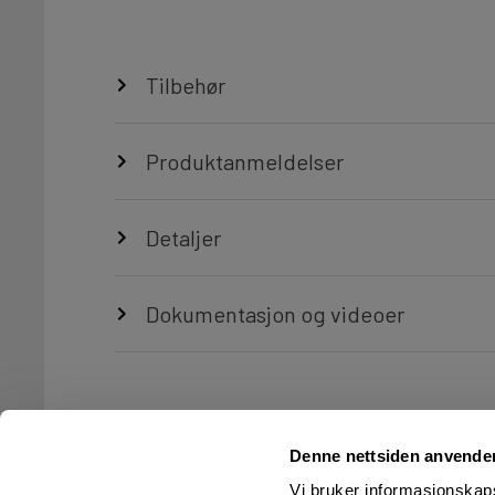
Tilbehør
Produktanmeldelser
Detaljer
Dokumentasjon og videoer
Denne nettsiden anvende
Vi bruker informasjonskapsl