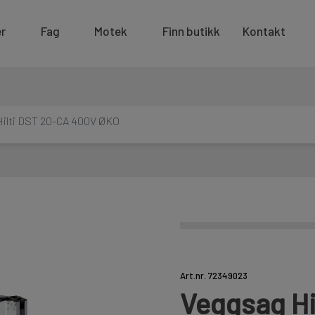
r
Fag
Motek
Finn butikk
Kontakt
Hilti DST 20-CA 400V ØKO
Art.nr. 72349023
Veggsag Hi