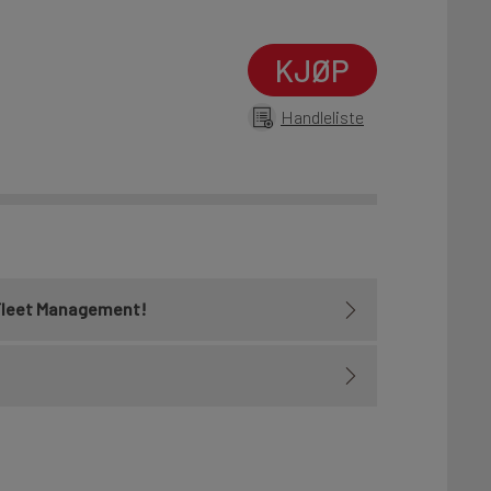
KJØP
Handleliste
Fleet Management!