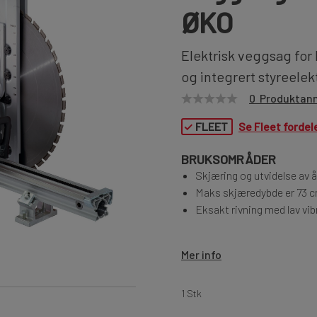
ØKO
Elektrisk veggsag for
og integrert styreelek
0 Produktan
✓
FLEET
Se Fleet fordel
BRUKSOMRÅDER
Skjæring og utvidelse av 
Maks skjæredybde er 73 
Eksakt rivning med lav vi
Mer info
1 Stk