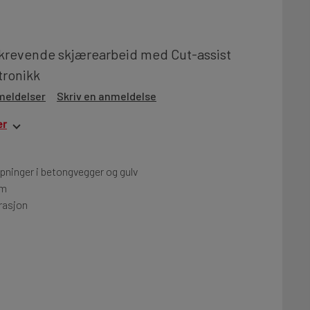
 krevende skjærearbeid med Cut-assist
tronikk
meldelser
Skriv en anmeldelse
er
åpninger i betongvegger og gulv
cm
brasjon