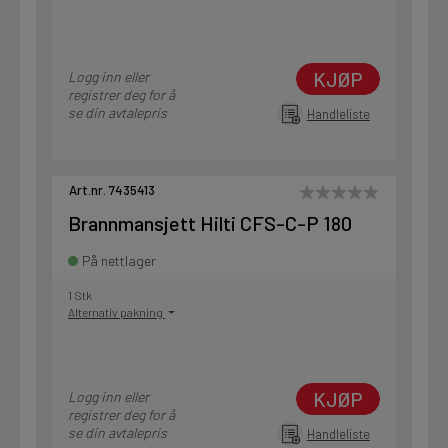
KJØP
Logg inn eller
registrer deg for å
se din avtalepris
Handleliste
Art.nr. 7435413
Brannmansjett Hilti CFS-C-P 180
På nettlager
1 Stk
Alternativ pakning
KJØP
Logg inn eller
registrer deg for å
se din avtalepris
Handleliste