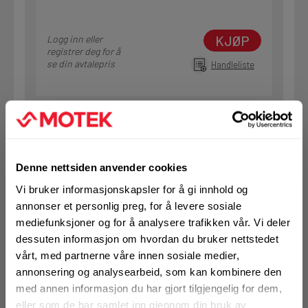
KJØP
Logg inn eller
registrer deg for å
se din avtalepris
Handleliste
Art.nr. 7435409
Brannmansjett Hilti CFS-C-P 90
På nettlager
Denne nettsiden anvender cookies
Klikk & Hent i Motek Bodø + 1 andre
Vi bruker informasjonskapsler for å gi innhold og
1 Stk
annonser et personlig preg, for å levere sosiale
Alternativ pakning
mediefunksjoner og for å analysere trafikken vår. Vi deler
dessuten informasjon om hvordan du bruker nettstedet
vårt, med partnerne våre innen sosiale medier,
annonsering og analysearbeid, som kan kombinere den
KJØP
Logg inn eller
registrer deg for å
med annen informasjon du har gjort tilgjengelig for dem,
se din avtalepris
Handleliste
eller som de har samlet inn gjennom din bruk av