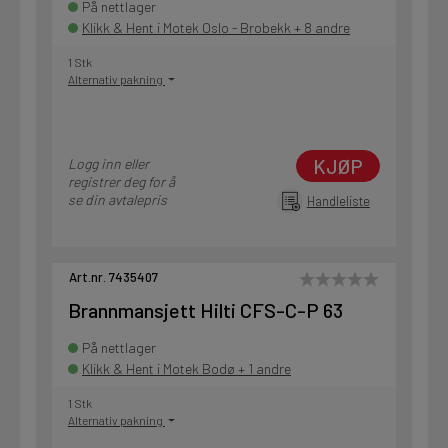
På nettlager
Klikk & Hent i Motek Oslo - Brobekk + 8 andre
1 Stk
Alternativ pakning
KJØP
Logg inn eller
registrer deg for å
se din avtalepris
Handleliste
Art.nr. 7435407
Brannmansjett Hilti CFS-C-P 63
På nettlager
Klikk & Hent i Motek Bodø + 1 andre
1 Stk
Alternativ pakning