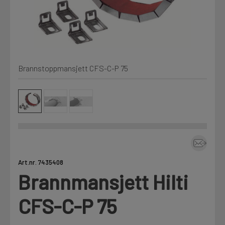
Kjemi, vindsperre og branntetting
Mine henvendelser
Installasjon
Brannstoppmansjett CFS-C-P 75
Prislister
Annet
Firmainformasjon
Tjenester
Prosjekter
Art.nr. 7435408
Brannmansjett Hilti
LOGG UT
Fag
CFS-C-P 75