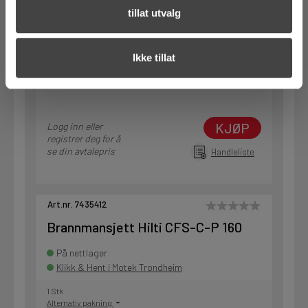
tillat utvalg
På nettlager
Klikk & Hent i Motek Ålesund
1 Stk
Ikke tillat
Alternativ pakning
KJØP
Logg inn eller
registrer deg for å
se din avtalepris
Handleliste
Art.nr. 7435412
Brannmansjett Hilti CFS-C-P 160
På nettlager
Klikk & Hent i Motek Trondheim
1 Stk
Alternativ pakning