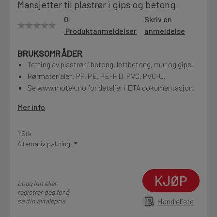
Mansjetter til plastrør i gips og betong
Motek
0
Skriv en
Produktanmeldelser
anmeldelse
BRUKSOMRÅDER
Finn butikk
Tetting av plastrør i betong, lettbetong, mur og gips.
Kontakt og åpningstider
Rørmaterialer: PP, PE, PE-HD, PVC, PVC-U.
Se www.motek.no for detaljer i ETA dokumentasjon.
Kontakt
Mer info
Fra rådgivning til sporing av ordre
1 Stk
Alternativ pakning
Kampanjer
Kvalitetsprodukter til ekstra gode priser
KJØP
Logg inn eller
registrer deg for å
se din avtalepris
Handleliste
Produktnyheter
Siste nytt om dine favorittprodukter