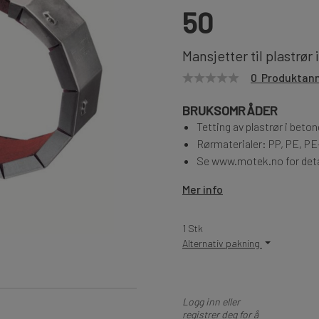
50
Mansjetter til plastrør
0 Produktan
BRUKSOMRÅDER
Tetting av plastrør i beton
Rørmaterialer: PP, PE, P
Se www.motek.no for deta
Mer info
1 Stk
Alternativ pakning
Logg inn eller
registrer deg for å