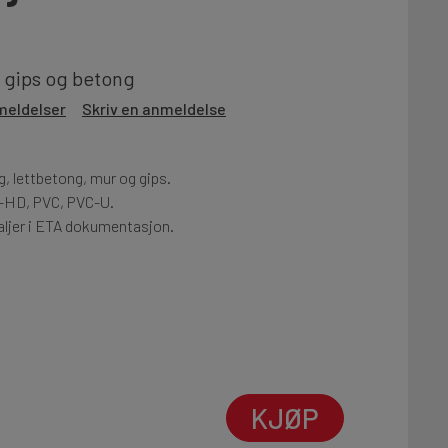
 i gips og betong
meldelser
Skriv en anmeldelse
g, lettbetong, mur og gips.
E-HD, PVC, PVC-U.
ljer i ETA dokumentasjon.
KJØP