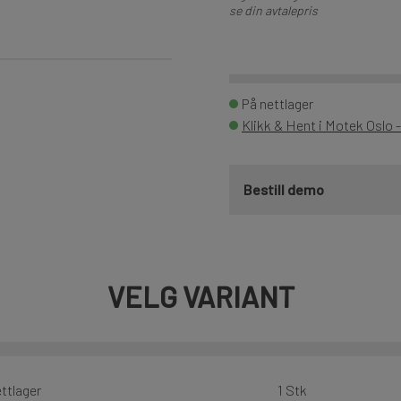
se din avtalepris
På nettlager
Klikk & Hent i Motek Oslo 
Bestill demo
VELG VARIANT
ttlager
1 Stk