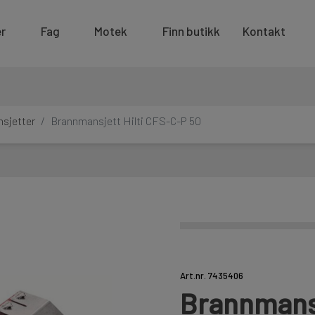
r
Fag
Motek
Finn butikk
Kontakt
sjetter
Brannmansjett Hilti CFS-C-P 50
Art.nr. 7435406
Brannmansj