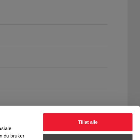
Tillat alle
osiale
n du bruker