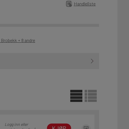
Handleliste
- Brobekk + 8 andre
Logg inn eller
KJØP