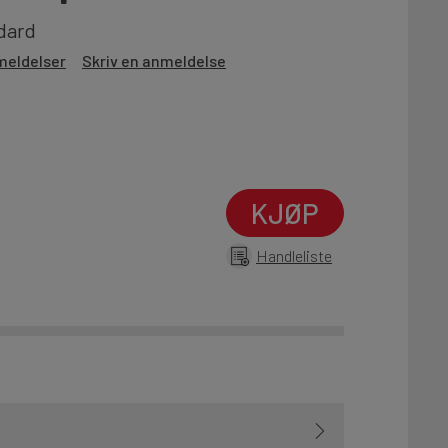
dard
meldelser
Skriv en anmeldelse
KJØP
Handleliste