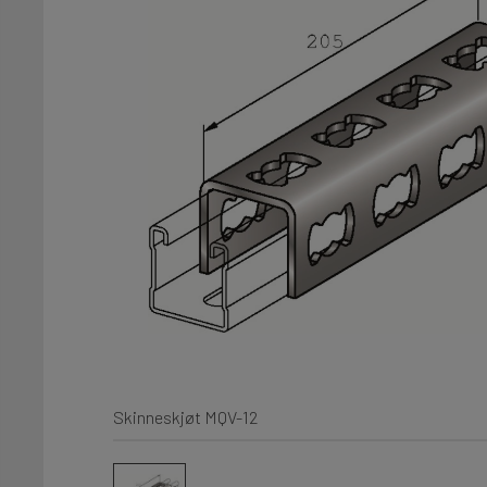
Skinneskjøt MQV-12