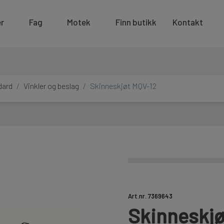
r
Fag
Motek
Finn butikk
Kontakt
dard
Vinkler og beslag
Skinneskjøt MQV-12
Art.nr. 7369643
Skinneskjø