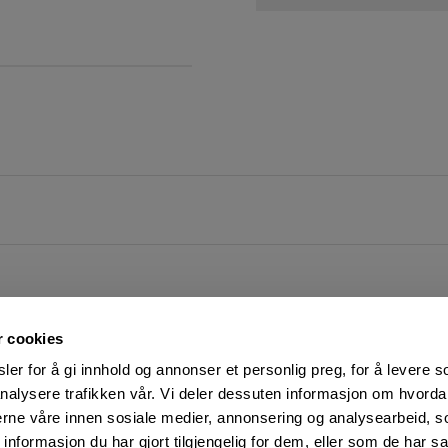
r cookies
er for å gi innhold og annonser et personlig preg, for å levere s
nalysere trafikken vår. Vi deler dessuten informasjon om hvorda
nerne våre innen sosiale medier, annonsering og analysearbeid, 
FØLG OSS PÅ
KUNDESERVICE:
formasjon du har gjort tilgjengelig for dem, eller som de har sa
Man-Fre: 07:00 - 16:00