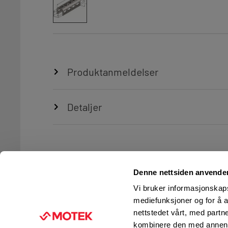
Produktanmeldelser
Detaljer
Denne nettsiden anvende
Vi bruker informasjonskapsl
mediefunksjoner og for å a
nettstedet vårt, med part
TJENESTER
FIRMAINFORMASJON
kombinere den med annen in