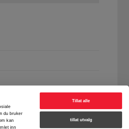
Tillat alle
osiale
n du bruker
tillat utvalg
som kan
mlet inn